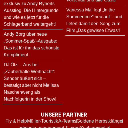
exklusiv zu Andy Rynerts
Vanessa Mai legt „In the
Ausstieg: Die Hintergründe
Summertime“ neu auf – und
und wie es jetzt für die
liefert damit den Song zum
Schlagerband weitergeht!
Film „Das gewisse Etwas“!
Andy Borg über neue
„Sommer-Spaß“-Ausgabe:
Das ist für ihn das schönste
Kompliment
DJ Ötzi – Aus bei
„Zauberhafte Weihnacht“:
Sender äußert sich –
bestätigt aber nicht Melissa
Naschenweng als
Nachfolgerin in der Show!
UNSERE PARTNER
Fly & Help
Müller-Touristik
A-Teams
Goldene Herbstklänge
artmedia management & more
Schlagerwelle