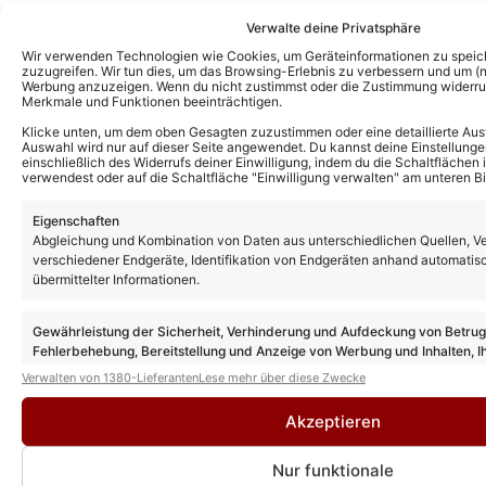
Verwalte deine Privatsphäre
Wir verwenden Technologien wie Cookies, um Geräteinformationen zu speic
zuzugreifen. Wir tun dies, um das Browsing-Erlebnis zu verbessern und um (ni
Werbung anzuzeigen. Wenn du nicht zustimmst oder die Zustimmung widerruf
Merkmale und Funktionen beeinträchtigen.
Klicke unten, um dem oben Gesagten zuzustimmen oder eine detaillierte Aus
Auswahl wird nur auf dieser Seite angewendet. Du kannst deine Einstellunge
einschließlich des Widerrufs deiner Einwilligung, indem du die Schaltflächen 
verwendest oder auf die Schaltfläche "Einwilligung verwalten" am unteren Bi
Eigenschaften
Abgleichung und Kombination von Daten aus unterschiedlichen Quellen, V
Weitere News
verschiedener Endgeräte, Identifikation von Endgeräten anhand automatis
übermittelter Informationen.
„Sturm der Liebe“ Vorschau: So geht es
nach der Sommerpause in Folge 4614
weiter!
Gewährleistung der Sicherheit, Verhinderung und Aufdeckung von Betru
Fehlerbehebung, Bereitstellung und Anzeige von Werbung und Inhalten, I
Entscheidungen zum Datenschutz speichern und übermitteln.
Verwalten von 1380-Lieferanten
Lese mehr über diese Zwecke
„Sturm der Liebe“: Das sind die drei
Neuzugänge in den neuen Folgen nach der
Akzeptieren
Sommerpause!
Nur funktionale