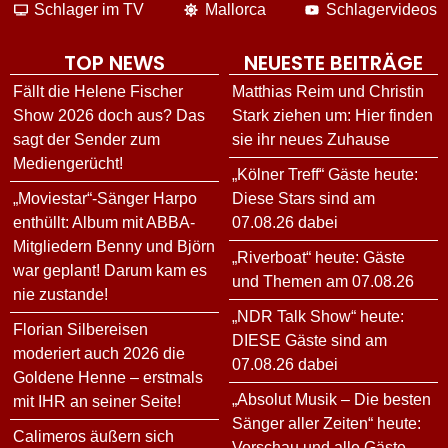
Schlager im TV
Mallorca
Schlagervideos
TOP NEWS
NEUESTE BEITRÄGE
Fällt die Helene Fischer
Matthias Reim und Christin
Show 2026 doch aus? Das
Stark ziehen um: Hier finden
sagt der Sender zum
sie ihr neues Zuhause
Mediengerücht!
„Kölner Treff“ Gäste heute:
„Moviestar“-Sänger Harpo
Diese Stars sind am
enthüllt: Album mit ABBA-
07.08.26 dabei
Mitgliedern Benny und Björn
„Riverboat“ heute: Gäste
war geplant! Darum kam es
und Themen am 07.08.26
nie zustande!
„NDR Talk Show“ heute:
Florian Silbereisen
DIESE Gäste sind am
moderiert auch 2026 die
07.08.26 dabei
Goldene Henne – erstmals
„Absolut Musik – Die besten
mit IHR an seiner Seite!
Sänger aller Zeiten“ heute:
Calimeros äußern sich
Vorschau und alle Gäste