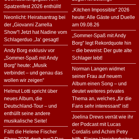
Spatzenfest 2026 enthüllt!
„Kitchen Impossible“ 2026
Neonlicht: Heiratsantrag bei
heute: Alle Gäste und Duelle
der „Giovanni Zarrella
am 09.08.26
Show“! Jetzt hat Nadine vom
„Sommer-Spaß mit Andy
Schlagerduo ‚Ja‘ gesagt!
Borg“ legt Rekordquote hin
Andy Borg exklusiv vor
– die beweist: Der gute alte
„Sommer-Spaß mit Andy
Schlager lebt!
Borg“ heute: „Musik
Norman Langen widmet
verbindet – und genau das
seiner Frau auf neuem
wollen wir zeigen“
Album einen Song – und
Helmut Lotti spricht über
deutet weiteres privates
neues Album, die
Thema an, welches „für die
Deutschland-Tour – und
Fans sehr interessant“ ist!
enthüllt seine andere
Joelina Drews verrät wie ihr
musikalische Seite!
der Podcast mit Lucas
Fällt die Helene Fischer
Cordalis und Achim Petry