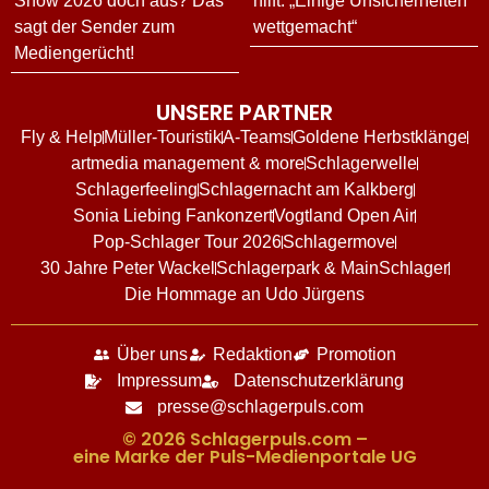
Show 2026 doch aus? Das
hilft: „Einige Unsicherheiten
sagt der Sender zum
wettgemacht“
Mediengerücht!
UNSERE PARTNER
Fly & Help
Müller-Touristik
A-Teams
Goldene Herbstklänge
artmedia management & more
Schlagerwelle
Schlagerfeeling
Schlagernacht am Kalkberg
Sonia Liebing Fankonzert
Vogtland Open Air
Pop-Schlager Tour 2026
Schlagermove
30 Jahre Peter Wackel
Schlagerpark & MainSchlager
Die Hommage an Udo Jürgens
Über uns
Redaktion
Promotion
Impressum
Datenschutzerklärung
presse@schlagerpuls.com
© 2026 Schlagerpuls.com –
eine Marke der Puls-Medienportale UG​