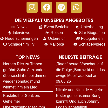
DIE VIELFALT UNSERES ANGEBOTES
News
Event-Berichte
Unterhaltung
Interviews
Reisen
Star-Biografien
Neuerscheinungen
Österreich
Fotogalerien
Schlager im TV
Mallorca
Schlagervideos
TOP NEWS
NEUESTE BEITRÄGE
Norbert Rier zu Tränen
„Tatort“ heute: Vorschau auf
gerührt: Sohn Alexander
die Folge „Borowski und das
überrascht ihn bei „Immer
ewige Meer“ aus Kiel am
wieder sonntags“ und
09.08.26
widmet ihm ein Lied!
Nicole und Nino de Angelo:
Kastelruther Spatzen:
Erster gemeinsamer Song
Geheimer
kommt! Und auch Johnny
Überraschungsgast vom
Logan ist beteiligt!