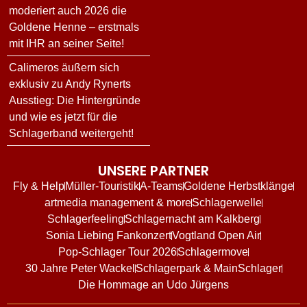
moderiert auch 2026 die
Goldene Henne – erstmals
mit IHR an seiner Seite!
Calimeros äußern sich
exklusiv zu Andy Rynerts
Ausstieg: Die Hintergründe
und wie es jetzt für die
Schlagerband weitergeht!
UNSERE PARTNER
Fly & Help
Müller-Touristik
A-Teams
Goldene Herbstklänge
artmedia management & more
Schlagerwelle
Schlagerfeeling
Schlagernacht am Kalkberg
Sonia Liebing Fankonzert
Vogtland Open Air
Pop-Schlager Tour 2026
Schlagermove
30 Jahre Peter Wackel
Schlagerpark & MainSchlager
Die Hommage an Udo Jürgens