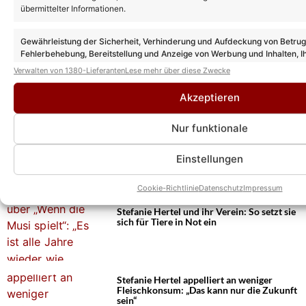
übermittelter Informationen.
Gewährleistung der Sicherheit, Verhinderung und Aufdeckung von Betru
Fehlerbehebung, Bereitstellung und Anzeige von Werbung und Inhalten, I
Das könnte Euch auch interessieren:
Entscheidungen zum Datenschutz speichern und übermitteln.
Verwalten von 1380-Lieferanten
Lese mehr über diese Zwecke
Andy Borg unterbricht „Sommer-Spaß“-
Aufzeichnung – um Stefanie Hertel zu
überraschen!
Akzeptieren
Nur funktionale
Stefanie Hertel feiert 47. Geburtstag – bei
Andy Borg! Uns verriet sie mehr!
Einstellungen
Cookie-Richtlinie
Datenschutz
Impressum
Stefanie Hertel und ihr Verein: So setzt sie
sich für Tiere in Not ein
Stefanie Hertel appelliert an weniger
Fleischkonsum: „Das kann nur die Zukunft
sein“