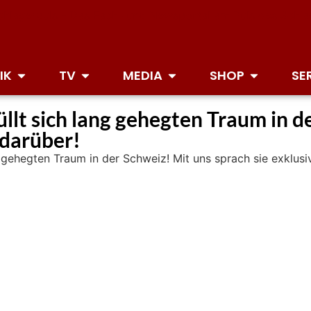
IK
TV
MEDIA
SHOP
SE
üllt sich lang gehegten Traum in d
 darüber!