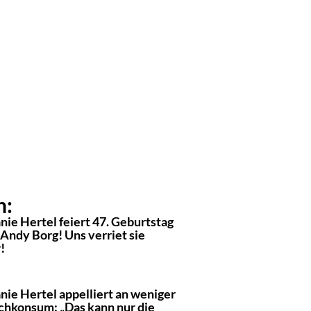
n:
nie Hertel feiert 47. Geburtstag
 Andy Borg! Uns verriet sie
!
nie Hertel appelliert an weniger
schkonsum: „Das kann nur die