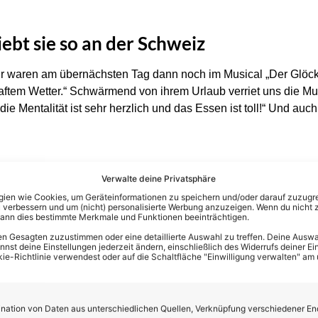
iebt sie so an der Schweiz
„Wir waren am übernächsten Tag dann noch im Musical „Der Glöc
aftem Wetter.“ Schwärmend von ihrem Urlaub verriet uns die Mu
g, die Mentalität ist sehr herzlich und das Essen ist toll!“ Und au
Verwalte deine Privatsphäre
en wie Cookies, um Geräteinformationen zu speichern und/oder darauf zuzugrei
 verbessern und um (nicht) personalisierte Werbung anzuzeigen. Wenn du nicht 
kann dies bestimmte Merkmale und Funktionen beeinträchtigen.
n Gesagten zuzustimmen oder eine detaillierte Auswahl zu treffen. Deine Auswah
st deine Einstellungen jederzeit ändern, einschließlich des Widerrufs deiner Ein
kie-Richtlinie verwendest oder auf die Schaltfläche "Einwilligung verwalten" am
ation von Daten aus unterschiedlichen Quellen, Verknüpfung verschiedener En