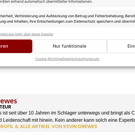
eräten anhand automatisch übermittelter Informationen.
cherheit, Verhinderung und Aufdeckung von Betrug und Fehlerbehebung, Bereit
ng und Inhalten, Ihre Entscheidungen zum Datenschutz speichern und übermit
anten
Lese mehr über diese Zwecke
eren
Nur funktionale
Ein
Cookie-Richtlinie
Datenschutz
Impressum
rewes
TEUR
 ist seit über 10 Jahren im Schlager unterwegs und bringt als 
 Leidenschaft mit hinein. Kein anderer kann solch eine Experti
ROFIL & ALLE ARTIKEL VON KEVIN DREWES