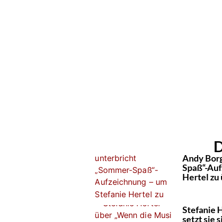
D
Andy Borg
Spaß“-Auf
Hertel zu
Stefanie H
setzt sie s