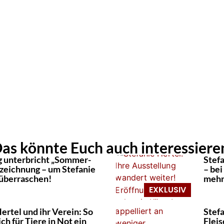
as könnte Euch auch interessiere
 unterbricht „Sommer-
Stefa
zeichnung – um Stefanie
– bei
 überraschen!
mehr
ertel und ihr Verein: So
Stefa
ich für Tiere in Not ein
Flei