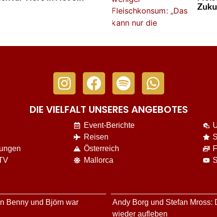
Zuku
DIE VIELFALT UNSERES ANGEBOTES
Event-Berichte
U
Reisen
S
nungen
Österreich
F
 TV
Mallorca
S
rn Benny und Björn war
Andy Borg und Stefan Mross: D
wieder aufleben