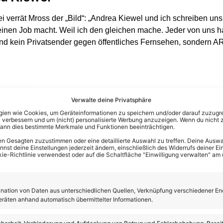
 verrät Mross der „Bild“: „Andrea Kiewel und ich schreiben uns
 einen Job macht. Weil ich den gleichen mache. Jeder von uns 
 sind kein Privatsender gegen öffentliches Fernsehen, sondern
Verwalte deine Privatsphäre
en wie Cookies, um Geräteinformationen zu speichern und/oder darauf zuzugrei
 verbessern und um (nicht) personalisierte Werbung anzuzeigen. Wenn du nicht 
kann dies bestimmte Merkmale und Funktionen beeinträchtigen.
n Gesagten zuzustimmen oder eine detaillierte Auswahl zu treffen. Deine Auswah
st deine Einstellungen jederzeit ändern, einschließlich des Widerrufs deiner Ein
kie-Richtlinie verwendest oder auf die Schaltfläche "Einwilligung verwalten" am
ation von Daten aus unterschiedlichen Quellen, Verknüpfung verschiedener En
eräten anhand automatisch übermittelter Informationen.