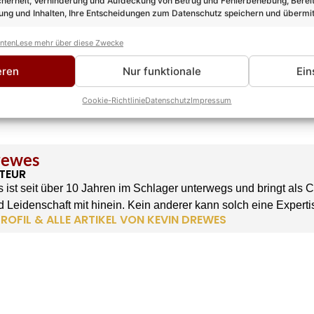
cherheit, Verhinderung und Aufdeckung von Betrug und Fehlerbehebung, Bereit
ng und Inhalten, Ihre Entscheidungen zum Datenschutz speichern und übermit
anten
Lese mehr über diese Zwecke
eren
Nur funktionale
Ein
Cookie-Richtlinie
Datenschutz
Impressum
rewes
TEUR
 ist seit über 10 Jahren im Schlager unterwegs und bringt als 
 Leidenschaft mit hinein. Kein anderer kann solch eine Experti
ROFIL & ALLE ARTIKEL VON KEVIN DREWES