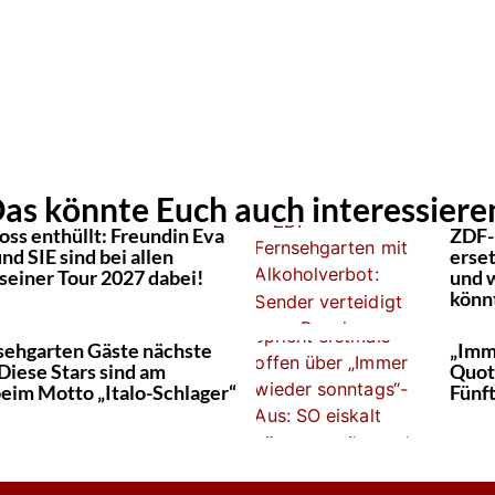
as könnte Euch auch interessiere
oss enthüllt: Freundin Eva
ZDF-
nd SIE sind bei allen
erse
seiner Tour 2027 dabei!
und w
könn
ehgarten Gäste nächste
„Imm
Diese Stars sind am
Quot
beim Motto „Italo-Schlager“
Fünft