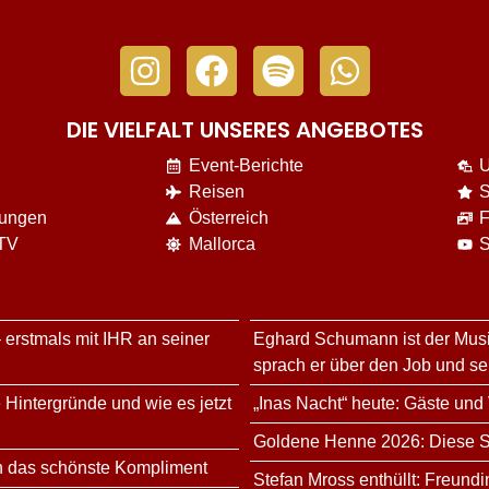
DIE VIELFALT UNSERES ANGEBOTES
Event-Berichte
U
Reisen
S
nungen
Österreich
F
 TV
Mallorca
S
 erstmals mit IHR an seiner
Eghard Schumann ist der Musi
sprach er über den Job und s
 Hintergründe und wie es jetzt
„Inas Nacht“ heute: Gäste und
Goldene Henne 2026: Diese Sta
n das schönste Kompliment
Stefan Mross enthüllt: Freundi