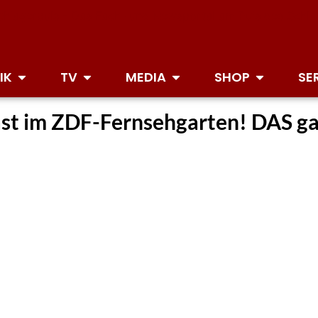
IK
TV
MEDIA
SHOP
SE
st im ZDF-Fernsehgarten! DAS gab