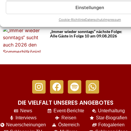
„Immer wieder sonntags“ wieder mit
Quoten-Spitzenwert! Fast jeder Fünfte
Einstellungen
schaltete ein!
Cookie-Richtlinie
Datenschutz
Impressum
„Immer wieder sonntags“ nächste Folge:
Alle Gäste in Folge 10 am 09.08.2026
DIE VIELFALT UNSERES ANGEBOTES
News
Event-Berichte
Unterhaltung
Interviews
Reisen
Star-Biografien
Neuerscheinungen
Österreich
Fotogalerien