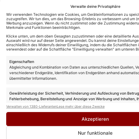
Verwalte deine Privatsphäre
Wir verwenden Technologien wie Cookies, um Geräteinformationen zu speic
zuzugreifen. Wir tun dies, um das Browsing-Erlebnis zu verbessern und um (ni
Werbung anzuzeigen. Wenn du nicht zustimmst oder die Zustimmung widerruf
Merkmale und Funktionen beeinträchtigen.
Klicke unten, um dem oben Gesagten zuzustimmen oder eine detaillierte Aus
Auswahl wird nur auf dieser Seite angewendet. Du kannst deine Einstellunge
einschließlich des Widerrufs deiner Einwilligung, indem du die Schaltflächen 
verwendest oder auf die Schaltfläche "Einwilligung verwalten" am unteren Bi
Eigenschaften
Abgleichung und Kombination von Daten aus unterschiedlichen Quellen, V
Das könnte Euch auch interessieren:
verschiedener Endgeräte, Identifikation von Endgeräten anhand automatis
Andy Borg und Stefan Mross: Diese alte
übermittelter Informationen.
Tradition lassen sie beim „Sommer-Spaß“
jetzt wieder aufleben
Gewährleistung der Sicherheit, Verhinderung und Aufdeckung von Betru
Fehlerbehebung, Bereitstellung und Anzeige von Werbung und Inhalten, I
Entscheidungen zum Datenschutz speichern und übermitteln.
Verwalten von 1380-Lieferanten
Lese mehr über diese Zwecke
Stefan Mross enthüllt: Freundin Eva
Luginger und SIE sind bei allen Terminen
Akzeptieren
seiner Tour 2027 dabei!
Nur funktionale