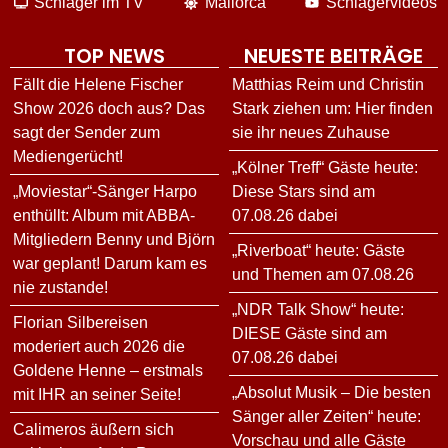
Schlager im TV
Mallorca
Schlagervideos
TOP NEWS
NEUESTE BEITRÄGE
Fällt die Helene Fischer
Matthias Reim und Christin
Show 2026 doch aus? Das
Stark ziehen um: Hier finden
sagt der Sender zum
sie ihr neues Zuhause
Mediengerücht!
„Kölner Treff“ Gäste heute:
„Moviestar“-Sänger Harpo
Diese Stars sind am
enthüllt: Album mit ABBA-
07.08.26 dabei
Mitgliedern Benny und Björn
„Riverboat“ heute: Gäste
war geplant! Darum kam es
und Themen am 07.08.26
nie zustande!
„NDR Talk Show“ heute:
Florian Silbereisen
DIESE Gäste sind am
moderiert auch 2026 die
07.08.26 dabei
Goldene Henne – erstmals
„Absolut Musik – Die besten
mit IHR an seiner Seite!
Sänger aller Zeiten“ heute:
Calimeros äußern sich
Vorschau und alle Gäste