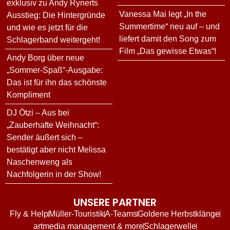
exklusiv zu Andy Rynerts
Vanessa Mai legt „In the
Ausstieg: Die Hintergründe
Summertime“ neu auf – und
und wie es jetzt für die
liefert damit den Song zum
Schlagerband weitergeht!
Film „Das gewisse Etwas“!
Andy Borg über neue
„Sommer-Spaß“-Ausgabe:
Das ist für ihn das schönste
Kompliment
DJ Ötzi – Aus bei
„Zauberhafte Weihnacht“:
Sender äußert sich –
bestätigt aber nicht Melissa
Naschenweng als
Nachfolgerin in der Show!
UNSERE PARTNER
Fly & Help
Müller-Touristik
A-Teams
Goldene Herbstklänge
artmedia management & more
Schlagerwelle