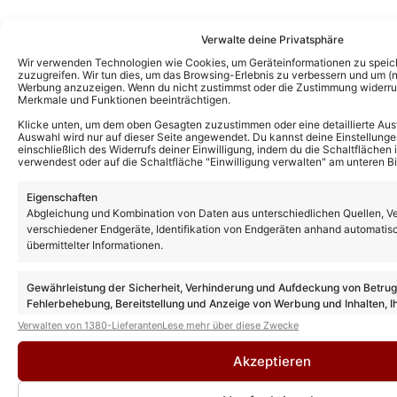
Verwalte deine Privatsphäre
Wir verwenden Technologien wie Cookies, um Geräteinformationen zu speic
zuzugreifen. Wir tun dies, um das Browsing-Erlebnis zu verbessern und um (ni
Werbung anzuzeigen. Wenn du nicht zustimmst oder die Zustimmung widerruf
Merkmale und Funktionen beeinträchtigen.
Klicke unten, um dem oben Gesagten zuzustimmen oder eine detaillierte Aus
Auswahl wird nur auf dieser Seite angewendet. Du kannst deine Einstellunge
einschließlich des Widerrufs deiner Einwilligung, indem du die Schaltflächen 
verwendest oder auf die Schaltfläche "Einwilligung verwalten" am unteren Bi
Eigenschaften
Abgleichung und Kombination von Daten aus unterschiedlichen Quellen, V
verschiedener Endgeräte, Identifikation von Endgeräten anhand automatis
Das könnte Euch auch interessieren:
übermittelter Informationen.
Andy Borg und Stefan Mross: Diese alte
Tradition lassen sie beim „Sommer-Spaß“
jetzt wieder aufleben
Gewährleistung der Sicherheit, Verhinderung und Aufdeckung von Betru
Fehlerbehebung, Bereitstellung und Anzeige von Werbung und Inhalten, I
Entscheidungen zum Datenschutz speichern und übermitteln.
Verwalten von 1380-Lieferanten
Lese mehr über diese Zwecke
Stefan Mross enthüllt: Freundin Eva
Luginger und SIE sind bei allen Terminen
Akzeptieren
seiner Tour 2027 dabei!