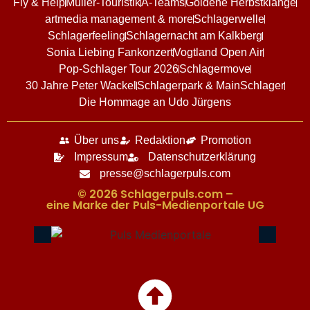
Fly & Help
Müller-Touristik
A-Teams
Goldene Herbstklänge
artmedia management & more
Schlagerwelle
Schlagerfeeling
Schlagernacht am Kalkberg
Sonia Liebing Fankonzert
Vogtland Open Air
Pop-Schlager Tour 2026
Schlagermove
30 Jahre Peter Wackel
Schlagerpark & MainSchlager
Die Hommage an Udo Jürgens
Über uns
Redaktion
Promotion
Impressum
Datenschutzerklärung
presse@schlagerpuls.com
© 2026 Schlagerpuls.com –
eine Marke der Puls-Medienportale UG​