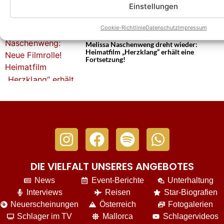
Fernsehfilm – uns verriet sie mehr zu den
Einstellungen
Dreharbeiten
Cookie-Richtlinie
Datenschutz
Impressum
Melissa Naschenweng dreht wieder:
Heimatfilm „Herzklang“ erhält eine
Fortsetzung!
DIE VIELFALT UNSERES ANGEBOTES
News
Event-Berichte
Unterhaltung
Interviews
Reisen
Star-Biografien
Neuerscheinungen
Österreich
Fotogalerien
Schlager im TV
Mallorca
Schlagervideos