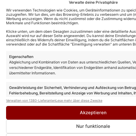
Verwalte deine Privatsphäre
Wir verwenden Technologien wie Cookies, um Geräteinformationen zu speic
zuzugreifen. Wir tun dies, um das Browsing-Erlebnis zu verbessern und um (ni
Werbung anzuzeigen. Wenn du nicht zustimmst oder die Zustimmung widerruf
Merkmale und Funktionen beeinträchtigen.
Klicke unten, um dem oben Gesagten zuzustimmen oder eine detaillierte Aus
Auswahl wird nur auf dieser Seite angewendet. Du kannst deine Einstellunge
einschließlich des Widerrufs deiner Einwilligung, indem du die Schaltflächen 
verwendest oder auf die Schaltfläche "Einwilligung verwalten" am unteren Bi
Eigenschaften
Abgleichung und Kombination von Daten aus unterschiedlichen Quellen, V
Das könnte Euch auch interessieren:
verschiedener Endgeräte, Identifikation von Endgeräten anhand automatis
Matthias Reim und Christin Stark ziehen
übermittelter Informationen.
um: Hier finden sie ihr neues Zuhause
Gewährleistung der Sicherheit, Verhinderung und Aufdeckung von Betru
Fehlerbehebung, Bereitstellung und Anzeige von Werbung und Inhalten, I
Entscheidungen zum Datenschutz speichern und übermitteln.
Verwalten von 1380-Lieferanten
Lese mehr über diese Zwecke
DJ Ötzi verliert TV-Job! Melissa
Naschenweng übernimmt Moderation von
„Zauberhafte Weihnacht“!
Akzeptieren
Nur funktionale
Melissa Naschenweng dreht für neuen