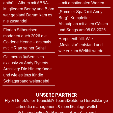
enthüllt: Album mit ABBA-
– mit emotionalen Worten
Mitgliedern Benny und Björn
„Sommer-Spaß mit Andy
war geplant! Darum kam es
Borg“: Kompletter
nie zustande!
Ablaufplan mit allen Gästen
Florian Silbereisen
und Songs am 08.08.2026
moderiert auch 2026 die
Harpo enthüllt: Wie
Goldene Henne – erstmals
„Moviestar“ entstand und
mit IHR an seiner Seite!
wie er zum Welthit wurde!
Calimeros äußern sich
exklusiv zu Andy Rynerts
Ausstieg: Die Hintergründe
und wie es jetzt für die
Schlagerband weitergeht!
UNSERE PARTNER
Fly & Help
Müller-Touristik
A-Teams
Goldene Herbstklänge
artmedia management & more
Schlagerwelle
Schlagerfeeling
Schlagernacht am Kalkberg