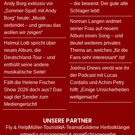
Andy Borg exklusiv vor
– die beweist: Der gute alte
„Sommer-Spaß mit Andy
Schlager lebt!
Borg“ heute: „Musik
Norman Langen widmet
verbindet – und genau das
seiner Frau auf neuem
wollen wir zeigen“
Album einen Song – und
Helmut Lotti spricht über
deutet weiteres privates
neues Album, die
Thema an, welches „für die
Deutschland-Tour – und
Fans sehr interessant“ ist!
enthüllt seine andere
Joelina Drews verrät wie ihr
musikalische Seite!
der Podcast mit Lucas
Fällt die Helene Fischer
Cordalis und Achim Petry
Show 2026 doch aus? Das
hilft: „Einige Unsicherheiten
sagt der Sender zum
wettgemacht“
Mediengerücht!
UNSERE PARTNER
Fly & Help
Müller-Touristik
A-Teams
Goldene Herbstklänge
artmedia management & more
Schlagerwelle