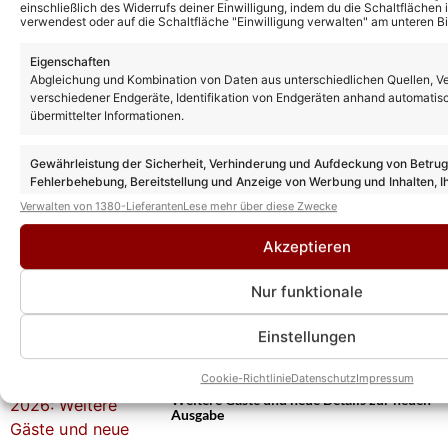
einschließlich des Widerrufs deiner Einwilligung, indem du die Schaltflächen 
verwendest oder auf die Schaltfläche "Einwilligung verwalten" am unteren Bi
Eigenschaften
Abgleichung und Kombination von Daten aus unterschiedlichen Quellen, V
verschiedener Endgeräte, Identifikation von Endgeräten anhand automatis
übermittelter Informationen.
Gewährleistung der Sicherheit, Verhinderung und Aufdeckung von Betru
Fehlerbehebung, Bereitstellung und Anzeige von Werbung und Inhalten, I
Entscheidungen zum Datenschutz speichern und übermitteln.
Verwalten von 1380-Lieferanten
Lese mehr über diese Zwecke
Akzeptieren
Das könnte Euch auch interessieren:
„Starnacht-Hits“ heute: Mit diesen Gästen
Nur funktionale
der Show-Reihe gibt es ein Wiedersehen
Einstellungen
Cookie-Richtlinie
Datenschutz
Impressum
„STARnacht aus der Wachau“ 2026:
Weitere Gäste und neue Details zur neuen
Ausgabe