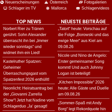
Neuerscheinungen
Österreich
Fotogalerien
Schlager im TV
Mallorca
Schlagervideos
TOP NEWS
NEUESTE BEITRÄGE
Norbert Rier zu Tränen
„Tatort“ heute: Vorschau auf
gerührt: Sohn Alexander
die Folge „Borowski und das
überrascht ihn bei „Immer
ewige Meer“ aus Kiel am
wieder sonntags“ und
09.08.26
widmet ihm ein Lied!
Nicole und Nino de Angelo:
Kastelruther Spatzen:
Erster gemeinsamer Song
Geheimer
kommt! Und auch Johnny
Überraschungsgast vom
Logan ist beteiligt!
Spatzenfest 2026 enthüllt!
„Kitchen Impossible“ 2026
Neonlicht: Heiratsantrag bei
heute: Alle Gäste und Duelle
der „Giovanni Zarrella
am 09.08.26
Show“! Jetzt hat Nadine vom
„Sommer-Spaß mit Andy
Schlagerduo ‚Ja‘ gesagt!
Borg“ legt Rekordquote hin