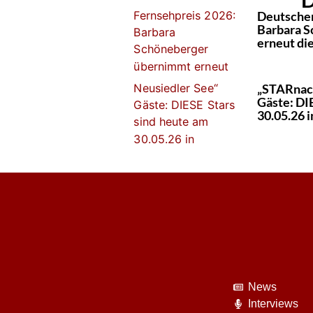
Deutscher
Barbara 
erneut di
„STARnach
Gäste: DI
30.05.26 
News
Interviews