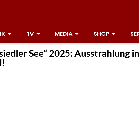
IK
TV
MEDIA
SHOP
SE
iedler See“ 2025: Ausstrahlung i
d!