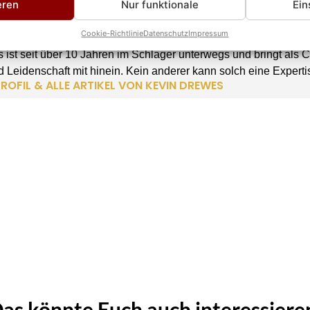
eren
Nur funktionale
Ein
rewes
Cookie-Richtlinie
Datenschutz
Impressum
TEUR
 ist seit über 10 Jahren im Schlager unterwegs und bringt als 
 Leidenschaft mit hinein. Kein anderer kann solch eine Experti
ROFIL & ALLE ARTIKEL VON KEVIN DREWES
as könnte Euch auch interessiere