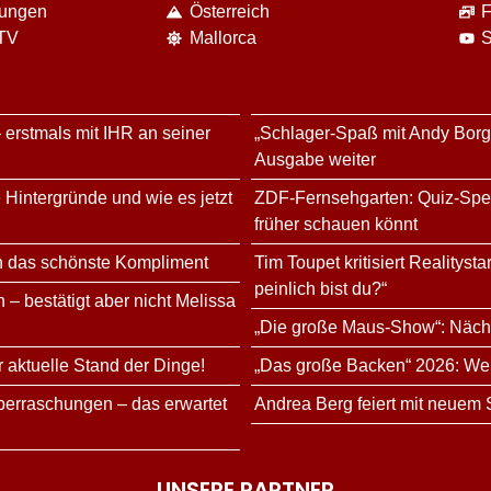
nungen
Österreich
F
 TV
Mallorca
S
 erstmals mit IHR an seiner
„Schlager-Spaß mit Andy Bor
Ausgabe weiter
 Hintergründe und wie es jetzt
ZDF-Fernsehgarten: Quiz-Speci
früher schauen könnt
n das schönste Kompliment
Tim Toupet kritisiert Realitys
peinlich bist du?“
 – bestätigt aber nicht Melissa
„Die große Maus-Show“: Nächs
r aktuelle Stand der Dinge!
„Das große Backen“ 2026: Wer 
erraschungen – das erwartet
Andrea Berg feiert mit neuem
UNSERE PARTNER