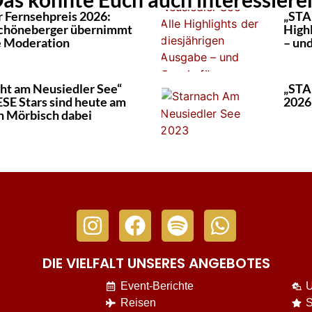
 Fernsehpreis 2026:
„STA
Schöneberger übernimmt
High
e Moderation
– und
t am Neusiedler See“
„STA
ESE Stars sind heute am
2026:
in Mörbisch dabei
DIE VIELFALT UNSERES ANGEBOTES
Event-Berichte
U
Reisen
S