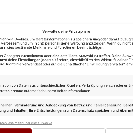
Verwalte deine Privatsphäre
en wie Cookies, um Geräteinformationen zu speichern und/oder darauf zuzugrei
 verbessern und um (nicht) personalisierte Werbung anzuzeigen. Wenn du nicht 
kann dies bestimmte Merkmale und Funktionen beeinträchtigen.
n Gesagten zuzustimmen oder eine detaillierte Auswahl zu treffen. Deine Auswah
st deine Einstellungen jederzeit ändern, einschließlich des Widerrufs deiner Ein
kie-Richtlinie verwendest oder auf die Schaltfläche "Einwilligung verwalten" am
ation von Daten aus unterschiedlichen Quellen, Verknüpfung verschiedener En
eräten anhand automatisch übermittelter Informationen.
cherheit, Verhinderung und Aufdeckung von Betrug und Fehlerbehebung, Bereit
ng und Inhalten, Ihre Entscheidungen zum Datenschutz speichern und übermit
anten
Lese mehr über diese Zwecke