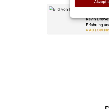
Akzepti
Kevin D
CHEFREDAK
Kevin Drewes
Erfahrung und
» AUTORENP
D