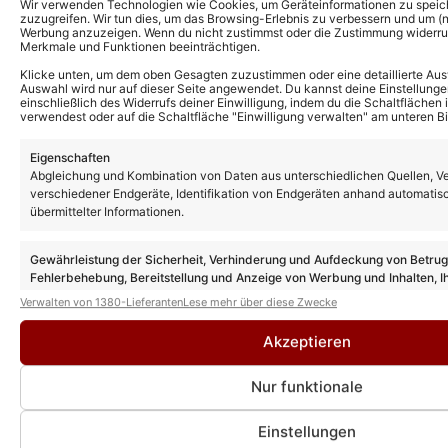
Wir verwenden Technologien wie Cookies, um Geräteinformationen zu speic
zuzugreifen. Wir tun dies, um das Browsing-Erlebnis zu verbessern und um (ni
Werbung anzuzeigen. Wenn du nicht zustimmst oder die Zustimmung widerruf
Merkmale und Funktionen beeinträchtigen.
Sotiria & Peter Heppner – Weiß wie
Klicke unten, um dem oben Gesagten zuzustimmen oder eine detaillierte Aus
Schnee (Offizielles Musikvideo)
Auswahl wird nur auf dieser Seite angewendet. Du kannst deine Einstellunge
einschließlich des Widerrufs deiner Einwilligung, indem du die Schaltflächen 
verwendest oder auf die Schaltfläche "Einwilligung verwalten" am unteren Bi
Eigenschaften
Sotiria: Neues Album „Meine Liebe ist Gift“
Abgleichung und Kombination von Daten aus unterschiedlichen Quellen, V
– hier Hintergrundinfos zu den Songs
verschiedener Endgeräte, Identifikation von Endgeräten anhand automatis
übermittelter Informationen.
Gewährleistung der Sicherheit, Verhinderung und Aufdeckung von Betru
Sotiria: Neuer Song „Tanzen Richtung
Fehlerbehebung, Bereitstellung und Anzeige von Werbung und Inhalten, I
Untergang“ – hier mehr zum Album-
Vorboten
Entscheidungen zum Datenschutz speichern und übermitteln.
Verwalten von 1380-Lieferanten
Lese mehr über diese Zwecke
Akzeptieren
Nur funktionale
Einstellungen