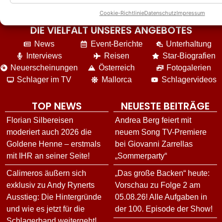
Cookie-Richtlinie
Datenschutz
Impressum
DIE VIELFALT UNSERES ANGEBOTES
News
Event-Berichte
Unterhaltung
Interviews
Reisen
Star-Biografien
Neuerscheinungen
Österreich
Fotogalerien
Schlager im TV
Mallorca
Schlagervideos
TOP NEWS
NEUESTE BEITRÄGE
Florian Silbereisen
Andrea Berg feiert mit
moderiert auch 2026 die
neuem Song TV-Premiere
Goldene Henne – erstmals
bei Giovanni Zarrellas
mit IHR an seiner Seite!
„Sommerparty“
Calimeros äußern sich
„Das große Backen“ heute:
exklusiv zu Andy Rynerts
Vorschau zu Folge 2 am
Ausstieg: Die Hintergründe
05.08.26! Alle Aufgaben in
und wie es jetzt für die
der 100. Episode der Show!
Schlagerband weitergeht!