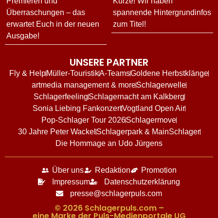
Premieren und
Kürze! Wir haben
Überraschungen – das
spannende Hintergrundinfos
erwartet Euch in der neuen
zum Titel!
Ausgabe!
UNSERE PARTNER
Fly & Help
Müller-Touristik
A-Teams
Goldene Herbstklänge
artmedia management & more
Schlagerwelle
Schlagerfeeling
Schlagernacht am Kalkberg
Sonia Liebing Fankonzert
Vogtland Open Air
Pop-Schlager Tour 2026
Schlagermove
30 Jahre Peter Wackel
Schlagerpark & MainSchlager
Die Hommage an Udo Jürgens
Über uns
Redaktion
Promotion
Impressum
Datenschutzerklärung
presse@schlagerpuls.com
© 2026 Schlagerpuls.com –
eine Marke der Puls-Medienportale UG​