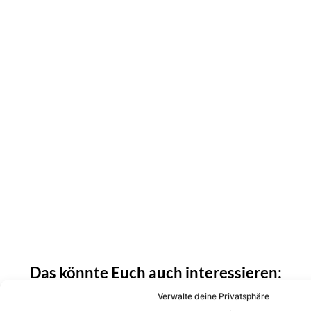
Das könnte Euch auch interessieren:
Sotiria: Ehemalige Eisblume-Sängerin geht
im Herbst 2026 auf Tour!
Verwalte deine Privatsphäre