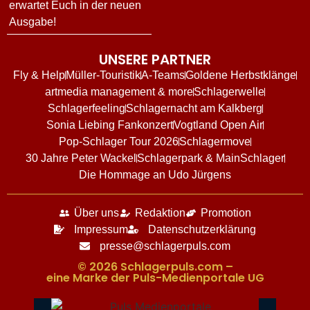
erwartet Euch in der neuen
Ausgabe!
UNSERE PARTNER
Fly & Help
Müller-Touristik
A-Teams
Goldene Herbstklänge
artmedia management & more
Schlagerwelle
Schlagerfeeling
Schlagernacht am Kalkberg
Sonia Liebing Fankonzert
Vogtland Open Air
Pop-Schlager Tour 2026
Schlagermove
30 Jahre Peter Wackel
Schlagerpark & MainSchlager
Die Hommage an Udo Jürgens
Über uns
Redaktion
Promotion
Impressum
Datenschutzerklärung
presse@schlagerpuls.com
© 2026 Schlagerpuls.com –
eine Marke der Puls-Medienportale UG​