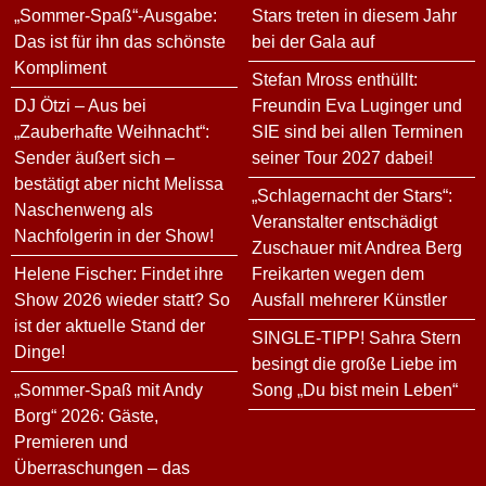
„Sommer-Spaß“-Ausgabe:
Stars treten in diesem Jahr
Das ist für ihn das schönste
bei der Gala auf
Kompliment
Stefan Mross enthüllt:
DJ Ötzi – Aus bei
Freundin Eva Luginger und
„Zauberhafte Weihnacht“:
SIE sind bei allen Terminen
Sender äußert sich –
seiner Tour 2027 dabei!
bestätigt aber nicht Melissa
„Schlagernacht der Stars“:
Naschenweng als
Veranstalter entschädigt
Nachfolgerin in der Show!
Zuschauer mit Andrea Berg
Helene Fischer: Findet ihre
Freikarten wegen dem
Show 2026 wieder statt? So
Ausfall mehrerer Künstler
ist der aktuelle Stand der
SINGLE-TIPP! Sahra Stern
Dinge!
besingt die große Liebe im
„Sommer-Spaß mit Andy
Song „Du bist mein Leben“
Borg“ 2026: Gäste,
Premieren und
Überraschungen – das