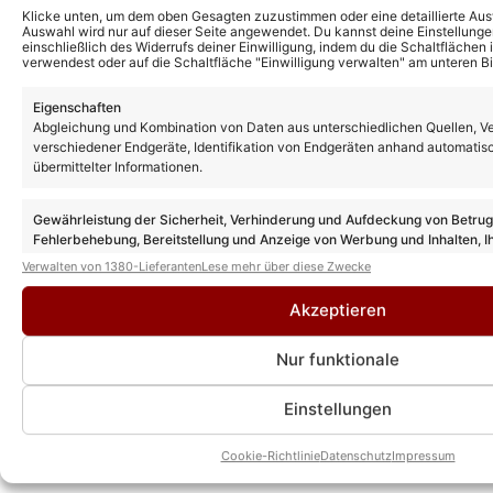
Klicke unten, um dem oben Gesagten zuzustimmen oder eine detaillierte Aus
Auswahl wird nur auf dieser Seite angewendet. Du kannst deine Einstellunge
einschließlich des Widerrufs deiner Einwilligung, indem du die Schaltflächen 
verwendest oder auf die Schaltfläche "Einwilligung verwalten" am unteren Bi
Eigenschaften
Abgleichung und Kombination von Daten aus unterschiedlichen Quellen, V
verschiedener Endgeräte, Identifikation von Endgeräten anhand automatis
übermittelter Informationen.
Gewährleistung der Sicherheit, Verhinderung und Aufdeckung von Betru
Fehlerbehebung, Bereitstellung und Anzeige von Werbung und Inhalten, I
Entscheidungen zum Datenschutz speichern und übermitteln.
Verwalten von 1380-Lieferanten
Lese mehr über diese Zwecke
Akzeptieren
Nur funktionale
Das könnte Euch auch interessieren:
Song-Tipp! Nathalie Duller – „Nur mit
Einstellungen
dir'“: SO klingt der mitreißende Titel!
Cookie-Richtlinie
Datenschutz
Impressum