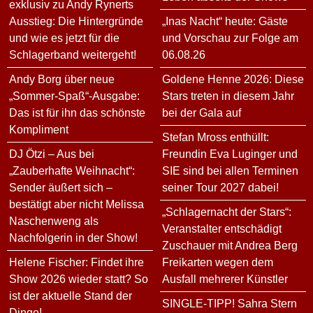
exklusiv zu Andy Rynerts
Ausstieg: Die Hintergründe
„Inas Nacht“ heute: Gäste
und wie es jetzt für die
und Vorschau zur Folge am
Schlagerband weitergeht!
06.08.26
Andy Borg über neue
Goldene Henne 2026: Diese
„Sommer-Spaß“-Ausgabe:
Stars treten in diesem Jahr
Das ist für ihn das schönste
bei der Gala auf
Kompliment
Stefan Mross enthüllt:
DJ Ötzi – Aus bei
Freundin Eva Luginger und
„Zauberhafte Weihnacht“:
SIE sind bei allen Terminen
Sender äußert sich –
seiner Tour 2027 dabei!
bestätigt aber nicht Melissa
„Schlagernacht der Stars“:
Naschenweng als
Veranstalter entschädigt
Nachfolgerin in der Show!
Zuschauer mit Andrea Berg
Helene Fischer: Findet ihre
Freikarten wegen dem
Show 2026 wieder statt? So
Ausfall mehrerer Künstler
ist der aktuelle Stand der
SINGLE-TIPP! Sahra Stern
Dinge!