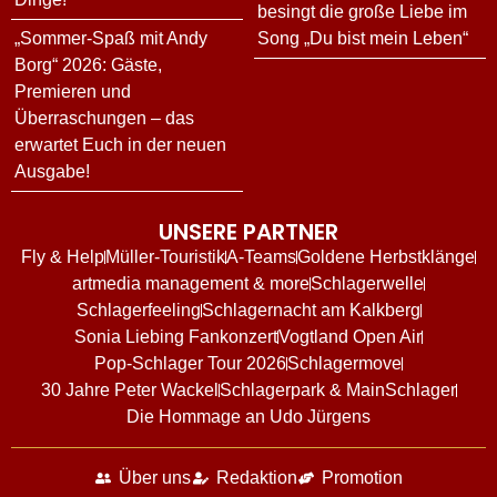
besingt die große Liebe im
„Sommer-Spaß mit Andy
Song „Du bist mein Leben“
Borg“ 2026: Gäste,
Premieren und
Überraschungen – das
erwartet Euch in der neuen
Ausgabe!
UNSERE PARTNER
Fly & Help
Müller-Touristik
A-Teams
Goldene Herbstklänge
artmedia management & more
Schlagerwelle
Schlagerfeeling
Schlagernacht am Kalkberg
Sonia Liebing Fankonzert
Vogtland Open Air
Pop-Schlager Tour 2026
Schlagermove
30 Jahre Peter Wackel
Schlagerpark & MainSchlager
Die Hommage an Udo Jürgens
Über uns
Redaktion
Promotion