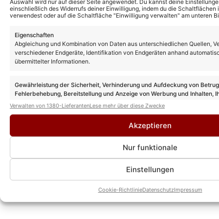
Auswahl wird nur auf dieser Seite angewendet. Du kannst deine Einstellunge
einschließlich des Widerrufs deiner Einwilligung, indem du die Schaltflächen 
Weitere News
verwendest oder auf die Schaltfläche "Einwilligung verwalten" am unteren Bi
Schlagerpaar Vanessa Neigert und
Giovanni Weisheit mischt bei
Eigenschaften
„Sommerhaus der Stars“ mit – „wir werden
uns nicht verlieren“
Abgleichung und Kombination von Daten aus unterschiedlichen Quellen, V
verschiedener Endgeräte, Identifikation von Endgeräten anhand automatis
übermittelter Informationen.
„Sommerhaus der Stars“ 2026 Kandidaten:
DIESE Paare sind in der neuen Staffel
Gewährleistung der Sicherheit, Verhinderung und Aufdeckung von Betru
dabei!
Fehlerbehebung, Bereitstellung und Anzeige von Werbung und Inhalten, I
Entscheidungen zum Datenschutz speichern und übermitteln.
Verwalten von 1380-Lieferanten
Lese mehr über diese Zwecke
„Sommerhaus der Stars“ 2026: Kandidaten
Akzeptieren
– sind DIESE Paare dabei?
Nur funktionale
Einstellungen
„Sommerhaus der Stars“ 2025 heute: „Das
große Wiedersehen“ Vorschau
Cookie-Richtlinie
Datenschutz
Impressum