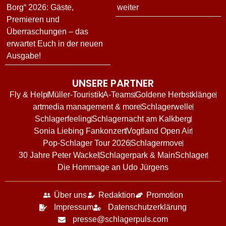
Borg“ 2026: Gäste,
weiter
Premieren und
Überraschungen – das
erwartet Euch in der neuen
Ausgabe!
UNSERE PARTNER
Fly & Help
Müller-Touristik
A-Teams
Goldene Herbstklänge
artmedia management & more
Schlagerwelle
Schlagerfeeling
Schlagernacht am Kalkberg
Sonia Liebing Fankonzert
Vogtland Open Air
Pop-Schlager Tour 2026
Schlagermove
30 Jahre Peter Wackel
Schlagerpark & MainSchlager
Die Hommage an Udo Jürgens
Über uns
Redaktion
Promotion
Impressum
Datenschutzerklärung
presse@schlagerpuls.com