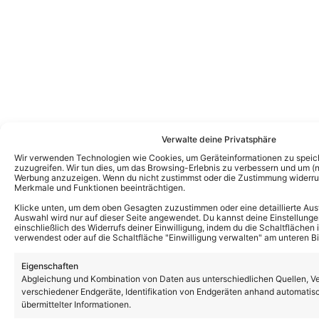
Verwalte deine Privatsphäre
Kevin Drewes
Wir verwenden Technologien wie Cookies, um Geräteinformationen zu speic
CHEFREDAKTEUR
zuzugreifen. Wir tun dies, um das Browsing-Erlebnis zu verbessern und um (ni
Kevin Drewes ist seit über 10 Jahren im
Werbung anzuzeigen. Wenn du nicht zustimmst oder die Zustimmung widerruf
Merkmale und Funktionen beeinträchtigen.
Schlager unterwegs und bringt als
Klicke unten, um dem oben Gesagten zuzustimmen oder eine detaillierte Aus
Chefredakteur seine ganze Erfahrung und
Auswahl wird nur auf dieser Seite angewendet. Du kannst deine Einstellunge
einschließlich des Widerrufs deiner Einwilligung, indem du die Schaltflächen 
Leidenschaft mit hinein. Kein anderer kann
verwendest oder auf die Schaltfläche "Einwilligung verwalten" am unteren Bi
solch eine Expertise wie er vorweisen.
» AUTORENPROFIL & ALLE ARTIKEL VON
Eigenschaften
KEVIN DREWES
Abgleichung und Kombination von Daten aus unterschiedlichen Quellen, V
verschiedener Endgeräte, Identifikation von Endgeräten anhand automatis
übermittelter Informationen.