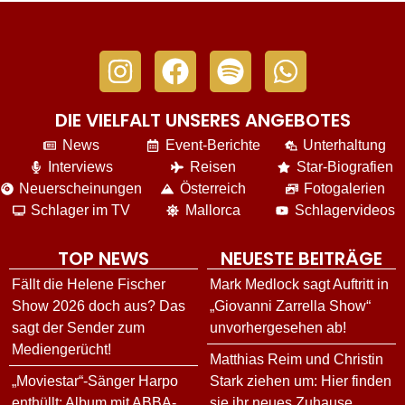
DIE VIELFALT UNSERES ANGEBOTES
News
Event-Berichte
Unterhaltung
Interviews
Reisen
Star-Biografien
Neuerscheinungen
Österreich
Fotogalerien
Schlager im TV
Mallorca
Schlagervideos
TOP NEWS
NEUESTE BEITRÄGE
Fällt die Helene Fischer
Mark Medlock sagt Auftritt in
Show 2026 doch aus? Das
„Giovanni Zarrella Show“
sagt der Sender zum
unvorhergesehen ab!
Mediengerücht!
Matthias Reim und Christin
„Moviestar“-Sänger Harpo
Stark ziehen um: Hier finden
enthüllt: Album mit ABBA-
sie ihr neues Zuhause