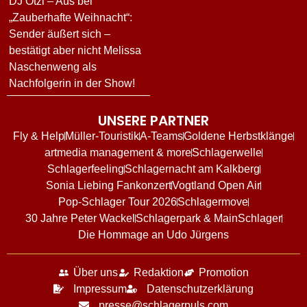
DJ Ötzi – Aus bei
„Zauberhafte Weihnacht“:
Sender äußert sich –
bestätigt aber nicht Melissa
Naschenweng als
Nachfolgerin in der Show!
UNSERE PARTNER
Fly & Help
Müller-Touristik
A-Teams
Goldene Herbstklänge
artmedia management & more
Schlagerwelle
Schlagerfeeling
Schlagernacht am Kalkberg
Sonia Liebing Fankonzert
Vogtland Open Air
Pop-Schlager Tour 2026
Schlagermove
30 Jahre Peter Wackel
Schlagerpark & MainSchlager
Die Hommage an Udo Jürgens
Über uns
Redaktion
Promotion
Impressum
Datenschutzerklärung
presse@schlagerpuls.com