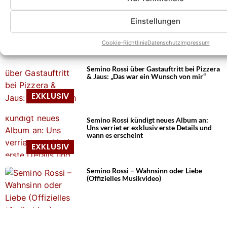
Das könnte Euch auch interessieren:
Semino Rossi verrät den Supportact seiner
Einstellungen
Weihnachtstour 2026 – mit IHR gibt es ein
Wiedersehen
Cookie-Richtlinie
Datenschutz
Impressum
Semino Rossi über Gastauftritt bei Pizzera
& Jaus: „Das war ein Wunsch von mir“
Semino Rossi kündigt neues Album an:
Uns verriet er exklusiv erste Details und
wann es erscheint
Semino Rossi – Wahnsinn oder Liebe
(Offizielles Musikvideo)