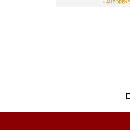
» AUTORENP
D