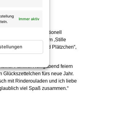
stellung
en
Immer aktiv
teln.
ssen wir bei uns traditionell
r singen alle gemeinsam ‚Stille
stellungen
zen gib’s Glühwein und Plätzchen“,
einer Familie. Heiligabend feiern
n Glückszettelchen fürs neue Jahr.
sch mit Rinderouladen und ich liebe
nglaublich viel Spaß zusammen.“