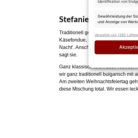
Identifikation von Endg
Gewährleistung der Si
Stefanie Hertel und
A
und Anzeige von Werbu
Traditionell geht es auch bei Stefa
Verwalten von 1380-Liefer
Käsefondue, dann spazieren wir zu u
Akzepti
Nacht‘. Anschließend geht‘s nach 
sagt sie.
Ganz klassisch feiert auch Newcome
wir ganz traditionell bulgarisch mit
Am zweiten Weihnachtsfeiertag geht’
diese Mischung total. Wir essen lec