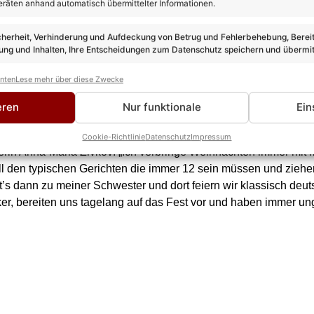
eräten anhand automatisch übermittelter Informationen.
cherheit, Verhinderung und Aufdeckung von Betrug und Fehlerbehebung, Bereit
nna-Maria Zivkov
setzen auf Tradition
ng und Inhalten, Ihre Entscheidungen zum Datenschutz speichern und übermit
nie Hertel zu: „Wir schmücken nachmittags den Baum, am Abend e
anten
Lese mehr über diese Zwecke
nserem Dorfkirchlein. Vor der Kirche spielen die Bläser und wi
eren
Nur funktionale
Ein
Hause. Zur Bescherung unter’m Weihnachtsbaum mit echten Ker
Cookie-Richtlinie
Datenschutz
Impressum
rin Anna-Maria Zivkov: „Ich verbringe Weihnachten immer mit m
 all den typischen Gerichten die immer 12 sein müssen und ziehe
s dann zu meiner Schwester und dort feiern wir klassisch deut
ker, bereiten uns tagelang auf das Fest vor und haben immer u