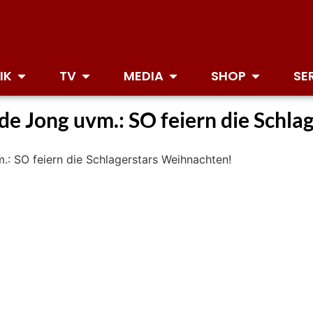
IK
TV
MEDIA
SHOP
SE
de Jong uvm.: SO feiern die Schla