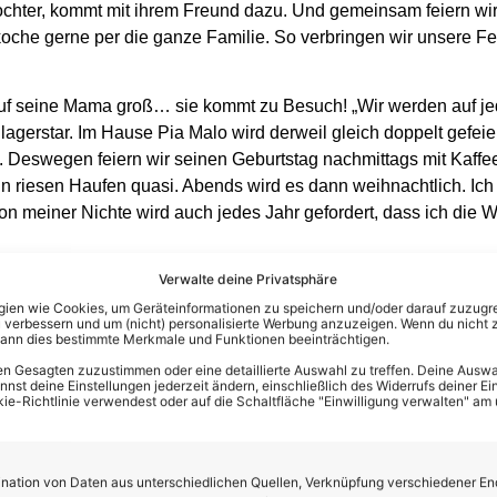
chter, kommt mit ihrem Freund dazu. Und gemeinsam feiern wir b
koche gerne per die ganze Familie. So verbringen wir unsere Fe
auf seine Mama groß… sie kommt zu Besuch! „Wir werden auf jed
agerstar. Im Hause Pia Malo wird derweil gleich doppelt gefeier
. Deswegen feiern wir seinen Geburtstag nachmittags mit Kaf
n riesen Haufen quasi. Abends wird es dann weihnachtlich. Ich
 meiner Nichte wird auch jedes Jahr gefordert, dass ich die W
Verwalte deine Privatsphäre
en wie Cookies, um Geräteinformationen zu speichern und/oder darauf zuzugrei
 verbessern und um (nicht) personalisierte Werbung anzuzeigen. Wenn du nicht 
kann dies bestimmte Merkmale und Funktionen beeinträchtigen.
n Gesagten zuzustimmen oder eine detaillierte Auswahl zu treffen. Deine Auswah
st deine Einstellungen jederzeit ändern, einschließlich des Widerrufs deiner Ein
kie-Richtlinie verwendest oder auf die Schaltfläche "Einwilligung verwalten" am
ation von Daten aus unterschiedlichen Quellen, Verknüpfung verschiedener En