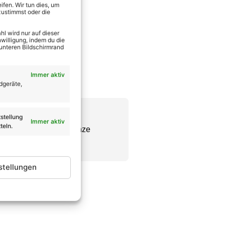
fen. Wir tun dies, um
zustimmst oder die
l wird nur auf dieser
willigung, indem du die
 unteren Bildschirmrand
Immer aktiv
dgeräte,
stellung
Immer aktiv
teln.
Chefredakteur seine ganze
se wie er vorweisen.
stellungen