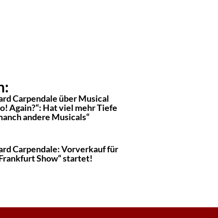
n:
rd Carpendale über Musical
o! Again?“: Hat viel mehr Tiefe
 manch andere Musicals“
rd Carpendale: Vorverkauf für
Frankfurt Show“ startet!