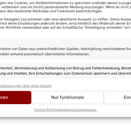
en wie Cookies, um Geräteinformationen zu speichern und/oder darauf zuzugrei
 verbessern und um (nicht) personalisierte Werbung anzuzeigen. Wenn du nicht 
kann dies bestimmte Merkmale und Funktionen beeinträchtigen.
n Gesagten zuzustimmen oder eine detaillierte Auswahl zu treffen. Deine Auswah
st deine Einstellungen jederzeit ändern, einschließlich des Widerrufs deiner Ein
kie-Richtlinie verwendest oder auf die Schaltfläche "Einwilligung verwalten" am
ation von Daten aus unterschiedlichen Quellen, Verknüpfung verschiedener En
eräten anhand automatisch übermittelter Informationen.
rewes
cherheit, Verhinderung und Aufdeckung von Betrug und Fehlerbehebung, Bereit
TEUR
ng und Inhalten, Ihre Entscheidungen zum Datenschutz speichern und übermit
 ist seit über 10 Jahren im Schlager unterwegs und bringt als 
 Leidenschaft mit hinein. Kein anderer kann solch eine Experti
anten
Lese mehr über diese Zwecke
ROFIL & ALLE ARTIKEL VON KEVIN DREWES
eren
Nur funktionale
Ein
Cookie-Richtlinie
Datenschutz
Impressum