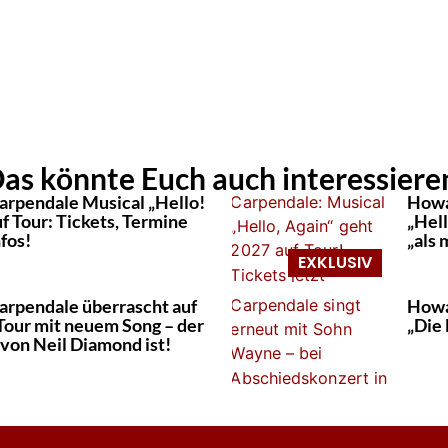
as könnte Euch auch interessiere
rpendale Musical „Hello!
Howa
f Tour: Tickets, Termine
„Hell
nfos!
„als
rpendale überrascht auf
Howa
Tour mit neuem Song – der
„Die 
 von Neil Diamond ist!