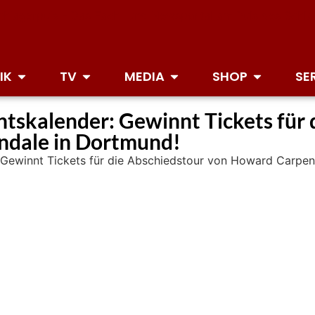
IK
TV
MEDIA
SHOP
SE
tskalender: Gewinnt Tickets für 
ndale in Dortmund!