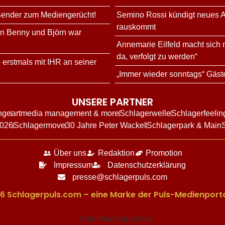
 Sender zum Mediengerücht!
Semino Rossi kündigt neues Al
rauskommt
rn Benny und Björn war
Annemarie Eilfeld macht sich 
da, verfolgt zu werden“
 erstmals mit IHR an seiner
„Immer wieder sonntags“ Gäste
UNSERE PARTNER
nge
artmedia management & more
Schlagerwelle
Schlagerfeelin
2026
Schlagermove
30 Jahre Peter Wackel
Schlagerpark & Main
Über uns
Redaktion
Promotion
Impressum
Datenschutzerklärung
presse@schlagerpuls.com
6 Schlagerpuls.com – eine Marke der Puls-Medienporta