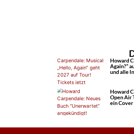
D
Howard Ca
Again?“ au
und alle I
Howard Ca
Open Air 
ein Cover