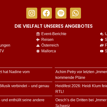
DIE VIELFALT UNSERES ANGEBOTES
Event-Berichte
U
Reisen
S
nungen
Österreich
F
 TV
Mallorca
S
tzt hat Nadine vom
Achim Petry vor letzten „Immer
kommende Pläne
„Musik verbindet – und genau
Heidifest 2026: Heidi Klum fe
RTL!
 und enthüllt seine andere
Oesch’s die Dritten bei „Immer
Schweiz