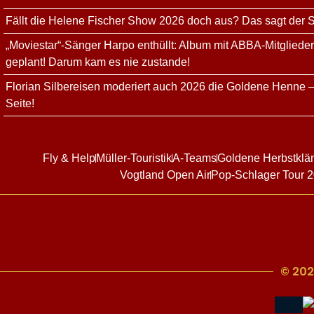
Fällt die Helene Fischer Show 2026 doch aus? Das sagt der
„Moviestar“-Sänger Harpo enthüllt: Album mit ABBA-Mitgliede
geplant! Darum kam es nie zustande!
Florian Silbereisen moderiert auch 2026 die Goldene Henne –
Seite!
Fly & Help
Müller-Touristik
A-Teams
Goldene Herbstklä
Vogtland Open Air
Pop-Schlager Tour 
© 202