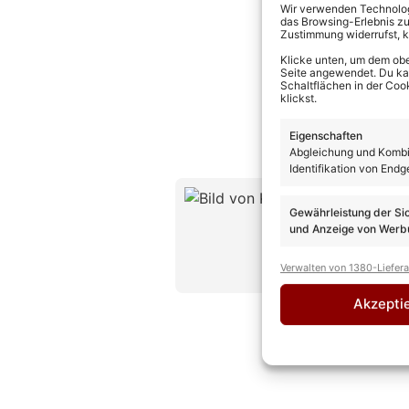
Wir verwenden Technologi
das Browsing-Erlebnis zu
Zustimmung widerrufst, 
Klicke unten, um dem obe
Seite angewendet. Du kann
Schaltflächen in der Coo
klickst.
Eigenschaften
Abgleichung und Kombin
Identifikation von Endg
Kevin D
Gewährleistung der Si
CHEFREDAK
und Anzeige von Werbu
Kevin Drewes
Erfahrung und
Verwalten von 1380-Liefer
» AUTORENP
Akzepti