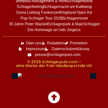
artmedia management & more
Schlagerwelle
Schlagerfeeling
Schlagernacht am Kalkberg
Sonia Liebing Fankonzert
Vogtland Open Air
Pop-Schlager Tour 2026
Schlagermove
30 Jahre Peter Wackel
Schlagerpark & MainSchlager
Die Hommage an Udo Jürgens
Über uns
Redaktion
Promotion
Impressum
Datenschutzerklärung
presse@schlagerpuls.com
© 2026 Schlagerpuls.com –
eine Marke der Puls-Medienportale UG​