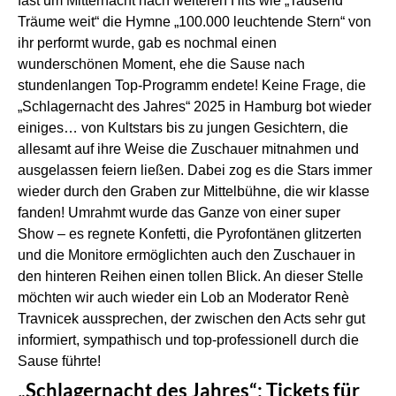
fast um Mitternacht nach weiteren Hits wie „Tausend
Träume weit“ die Hymne „100.000 leuchtende Stern“ von
ihr performt wurde, gab es nochmal einen
wunderschönen Moment, ehe die Sause nach
stundenlangen Top-Programm endete! Keine Frage, die
„Schlagernacht des Jahres“ 2025 in Hamburg bot wieder
einiges… von Kultstars bis zu jungen Gesichtern, die
allesamt auf ihre Weise die Zuschauer mitnahmen und
ausgelassen feiern ließen. Dabei zog es die Stars immer
wieder durch den Graben zur Mittelbühne, die wir klasse
fanden! Umrahmt wurde das Ganze von einer super
Show – es regnete Konfetti, die Pyrofontänen glitzerten
und die Monitore ermöglichten auch den Zuschauer in
den hinteren Reihen einen tollen Blick. An dieser Stelle
möchten wir auch wieder ein Lob an Moderator Renè
Travnicek aussprechen, der zwischen den Acts sehr gut
informiert, sympathisch und top-professionell durch die
Sause führte!
„Schlagernacht des Jahres“: Tickets für