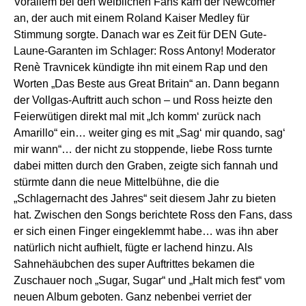
Vorallem bei den weiblichen Fans kam der Newcomer
an, der auch mit einem Roland Kaiser Medley für
Stimmung sorgte. Danach war es Zeit für DEN Gute-
Laune-Garanten im Schlager: Ross Antony! Moderator
Renè Travnicek kündigte ihn mit einem Rap und den
Worten „Das Beste aus Great Britain“ an. Dann begann
der Vollgas-Auftritt auch schon – und Ross heizte den
Feierwütigen direkt mal mit „Ich komm‘ zurück nach
Amarillo“ ein… weiter ging es mit „Sag‘ mir quando, sag‘
mir wann“… der nicht zu stoppende, liebe Ross turnte
dabei mitten durch den Graben, zeigte sich fannah und
stürmte dann die neue Mittelbühne, die die
„Schlagernacht des Jahres“ seit diesem Jahr zu bieten
hat. Zwischen den Songs berichtete Ross den Fans, dass
er sich einen Finger eingeklemmt habe… was ihn aber
natürlich nicht aufhielt, fügte er lachend hinzu. Als
Sahnehäubchen des super Auftrittes bekamen die
Zuschauer noch „Sugar, Sugar“ und „Halt mich fest“ vom
neuen Album geboten. Ganz nebenbei verriet der