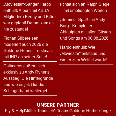
„Moviestar“-Sänger Harpo
richtet sich an Ralph Siegel
enthüllt: Album mit ABBA-
– mit emotionalen Worten
Mitgliedern Benny und Björn
„Sommer-Spaß mit Andy
war geplant! Darum kam es
Borg“: Kompletter
nie zustande!
Ablaufplan mit allen Gästen
Florian Silbereisen
und Songs am 08.08.2026
moderiert auch 2026 die
Harpo enthüllt: Wie
Goldene Henne – erstmals
„Moviestar“ entstand und
mit IHR an seiner Seite!
wie er zum Welthit wurde!
Calimeros äußern sich
exklusiv zu Andy Rynerts
Ausstieg: Die Hintergründe
und wie es jetzt für die
Schlagerband weitergeht!
UNSERE PARTNER
Fly & Help
Müller-Touristik
A-Teams
Goldene Herbstklänge