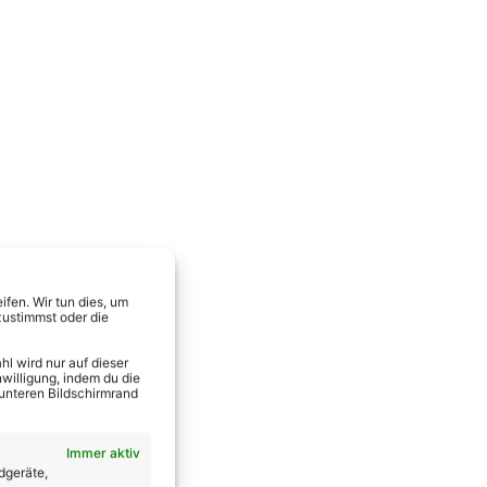
fen. Wir tun dies, um
zustimmst oder die
l wird nur auf dieser
willigung, indem du die
 unteren Bildschirmrand
Immer aktiv
dgeräte,