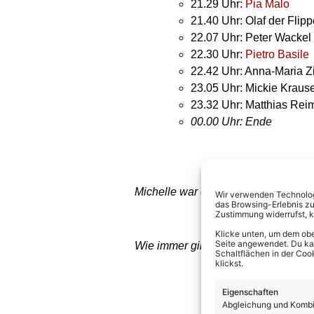
21.29 Uhr:
Pia Malo
21.40 Uhr: Olaf der Flipp
22.07 Uhr: Peter Wackel
22.30 Uhr:
Pietro Basile
22.42 Uhr: Anna-Maria
23.05 Uhr: Mickie Kraus
23.32 Uhr: Matthias Rei
00.00 Uhr: Ende
Michelle war eingeplant, kann aber ni
Wir verwenden Technologi
das Browsing-Erlebnis zu
Zustimmung widerrufst, 
Klicke unten, um dem obe
Seite angewendet. Du kann
Wie immer gilt: Kurzfristige Änderu
Schaltflächen in der Coo
klickst.
Eigenschaften
Abgleichung und Kombin