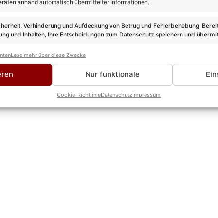
eräten anhand automatisch übermittelter Informationen.
el Spaß!
Tickets für alle „Die Schlagernacht des Jahres“-Termine g
cherheit, Verhinderung und Aufdeckung von Betrug und Fehlerbehebung, Bereit
ng und Inhalten, Ihre Entscheidungen zum Datenschutz speichern und übermit
anten
Lese mehr über diese Zwecke
eren
Nur funktionale
Ein
Cookie-Richtlinie
Datenschutz
Impressum