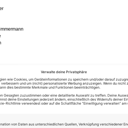
er
 Zimmermann
e
m
Verwalte deine Privatsphäre
cht dabei sein, da sie in der „Giovanni Zarrella Show“ auftritt!
en wie Cookies, um Geräteinformationen zu speichern und/oder darauf zuzugrei
 verbessern und um (nicht) personalisierte Werbung anzuzeigen. Wenn du nicht 
kann dies bestimmte Merkmale und Funktionen beeinträchtigen.
n Gesagten zuzustimmen oder eine detaillierte Auswahl zu treffen. Deine Auswah
st deine Einstellungen jederzeit ändern, einschließlich des Widerrufs deiner Ein
ngen vorbehalten!
kie-Richtlinie verwendest oder auf die Schaltfläche "Einwilligung verwalten" am
ation von Daten aus unterschiedlichen Quellen, Verknüpfung verschiedener En