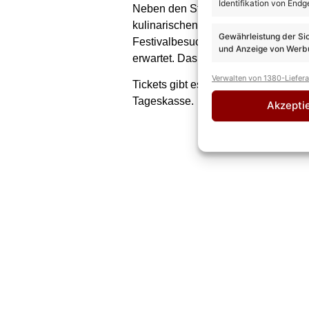
Identifikation von Endg
Neben den Stars bietet der Schlag
kulinarischen Spezialitäten und küh
Gewährleistung der Si
Festivalbesucher austoben. Mehr a
und Anzeige von Werbu
erwartet. Das Bühnenprogramm des 
Verwalten von 1380-Liefer
Tickets gibt es auf
SchlagerRadio.d
Tageskasse.
Akzepti