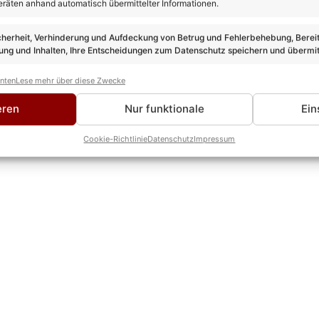
eräten anhand automatisch übermittelter Informationen.
erHammer ein spannendes Rahmenprogramm mit viel Unterhaltun
len Getränken lädt zur Stärkung ein. In einem großen Kinderare
cherheit, Verhinderung und Aufdeckung von Betrug und Fehlerbehebung, Bereit
ls 5.000 Schlager Radio-Fans werden an diesem Sommertag im
ng und Inhalten, Ihre Entscheidungen zum Datenschutz speichern und übermit
SchlagerHammer startet um 13:00 Uhr. Der Einlass, beginnt um
anten
Lese mehr über diese Zwecke
e
und an allen bekannten Vorverkaufsstellen ab 34,90 Euro zz
eren
Nur funktionale
Ein
Cookie-Richtlinie
Datenschutz
Impressum