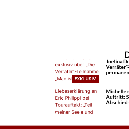
D
Joelina D
Verräter“
permanen
Michelle e
Auftritt: 
Abschied 