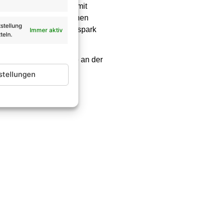
g. Eine Flaniermeile mit
al können sich die kleinen
stellung
 Oranienburger Schlosspark
Immer aktiv
teln.
 12:00 Uhr.
gl. VVK-Gebühren sowie an der
stellungen