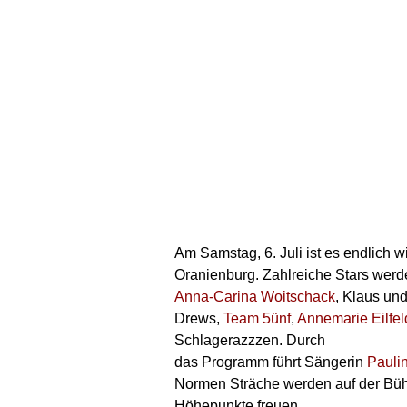
Am Samstag, 6. Juli ist es endlich
Oranienburg. Zahlreiche Stars werd
Anna-Carina Woitschack
, Klaus un
Drews,
Team 5ünf
,
Annemarie Eilfel
Schlagerazzzen. Durch
das Programm führt Sängerin
Pauli
Normen Sträche werden auf der Büh
Höhepunkte freuen.