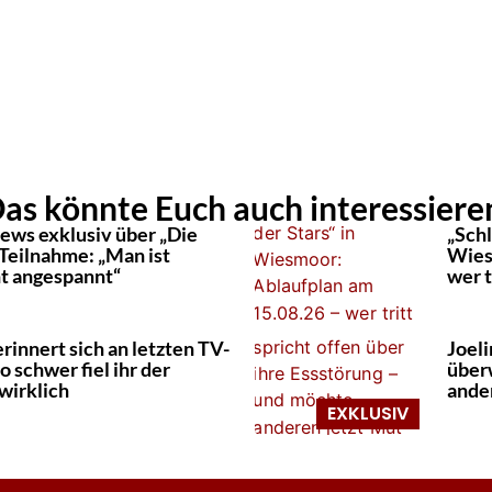
as könnte Euch auch interessiere
rews exklusiv über „Die
„Schl
-Teilnahme: „Man ist
Wies
t angespannt“
wer t
rinnert sich an letzten TV-
Joeli
So schwer fiel ihr der
über
wirklich
ande