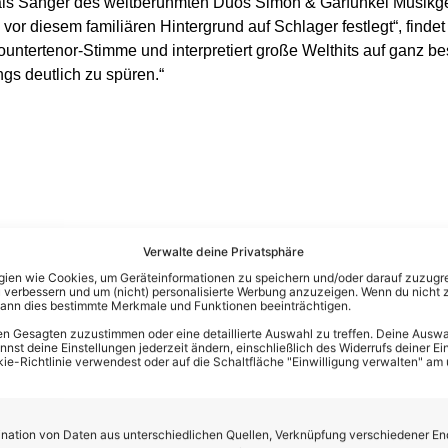
als Sänger des weltberühmten Duos Simon & Garfunkel Musikges
or diesem familiären Hintergrund auf Schlager festlegt“, findet
Countertenor-Stimme und interpretiert große Welthits auf ganz 
gs deutlich zu spüren.“
Verwalte deine Privatsphäre
en wie Cookies, um Geräteinformationen zu speichern und/oder darauf zuzugrei
 verbessern und um (nicht) personalisierte Werbung anzuzeigen. Wenn du nicht 
kann dies bestimmte Merkmale und Funktionen beeinträchtigen.
n Gesagten zuzustimmen oder eine detaillierte Auswahl zu treffen. Deine Auswah
st deine Einstellungen jederzeit ändern, einschließlich des Widerrufs deiner Ein
kie-Richtlinie verwendest oder auf die Schaltfläche "Einwilligung verwalten" am
ramm
ation von Daten aus unterschiedlichen Quellen, Verknüpfung verschiedener En