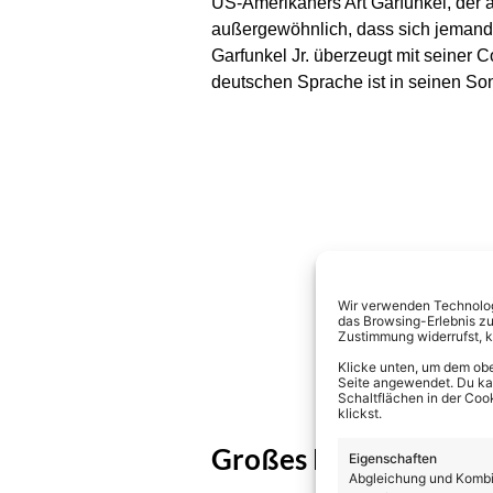
US-Amerikaners Art Garfunkel, der 
außergewöhnlich, dass sich jemand v
Garfunkel Jr. überzeugt mit seiner 
deutschen Sprache ist in seinen Son
Wir verwenden Technologi
das Browsing-Erlebnis zu
Zustimmung widerrufst, 
Klicke unten, um dem obe
Seite angewendet. Du kann
Schaltflächen in der Coo
klickst.
Großes Rahmenprog
Eigenschaften
Abgleichung und Kombin