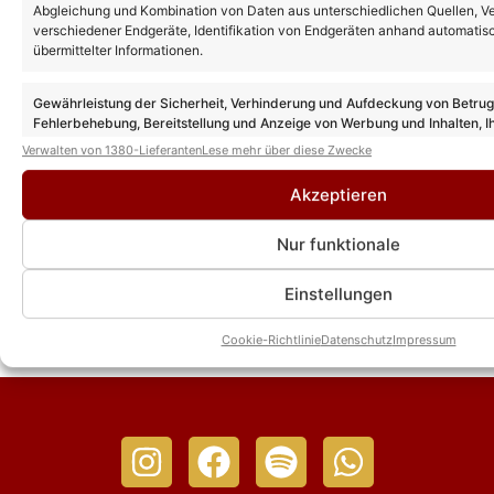
Abgleichung und Kombination von Daten aus unterschiedlichen Quellen, V
„Schlager-Spaß mit Andy Borg“
verschiedener Endgeräte, Identifikation von Endgeräten anhand automatis
Sendetermine: SO geht es nach der neuen
übermittelter Informationen.
„Sommer-Spaß“-Ausgabe weiter
Gewährleistung der Sicherheit, Verhinderung und Aufdeckung von Betru
Fehlerbehebung, Bereitstellung und Anzeige von Werbung und Inhalten, I
Schlager-Shows im August 2026 im
Entscheidungen zum Datenschutz speichern und übermitteln.
Verwalten von 1380-Lieferanten
Lese mehr über diese Zwecke
Überblick – „Sommer-Spaß“, „Giovanni
Zarrella Show“ & weitere Highlights
Akzeptieren
Nur funktionale
„Schlager-Spaß mit Andy Borg“: Gäste und
Sendetermine der nächsten regulären
Ausgabe enthüllt!
Einstellungen
Cookie-Richtlinie
Datenschutz
Impressum