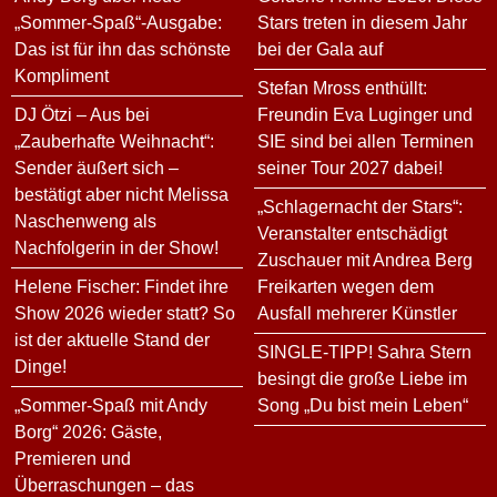
„Sommer-Spaß“-Ausgabe:
Stars treten in diesem Jahr
Das ist für ihn das schönste
bei der Gala auf
Kompliment
Stefan Mross enthüllt:
DJ Ötzi – Aus bei
Freundin Eva Luginger und
„Zauberhafte Weihnacht“:
SIE sind bei allen Terminen
Sender äußert sich –
seiner Tour 2027 dabei!
bestätigt aber nicht Melissa
„Schlagernacht der Stars“:
Naschenweng als
Veranstalter entschädigt
Nachfolgerin in der Show!
Zuschauer mit Andrea Berg
Helene Fischer: Findet ihre
Freikarten wegen dem
Show 2026 wieder statt? So
Ausfall mehrerer Künstler
ist der aktuelle Stand der
SINGLE-TIPP! Sahra Stern
Dinge!
besingt die große Liebe im
„Sommer-Spaß mit Andy
Song „Du bist mein Leben“
Borg“ 2026: Gäste,
Premieren und
Überraschungen – das