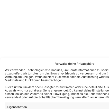
Verwalte deine Privatsphäre
Wir verwenden Technologien wie Cookies, um Geräteinformationen zu speic
zuzugreifen. Wir tun dies, um das Browsing-Erlebnis zu verbessern und um (ni
Werbung anzuzeigen. Wenn du nicht zustimmst oder die Zustimmung widerruf
Merkmale und Funktionen beeinträchtigen.
Das könnte Euch auch interessieren:
Klicke unten, um dem oben Gesagten zuzustimmen oder eine detaillierte Aus
Auswahl wird nur auf dieser Seite angewendet. Du kannst deine Einstellunge
Eghard Schumann ist der Musikproduzent
einschließlich des Widerrufs deiner Einwilligung, indem du die Schaltflächen 
vom „Schlager-Spaß mit Andy Borg“: Mit
verwendest oder auf die Schaltfläche "Einwilligung verwalten" am unteren Bi
uns sprach er über den Job und sein Leben
abseits der Shows
Eigenschaften