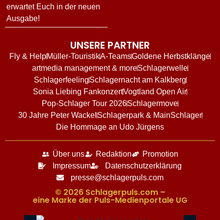
erwartet Euch in der neuen
Ausgabe!
UNSERE PARTNER
Fly & Help
Müller-Touristik
A-Teams
Goldene Herbstklänge
artmedia management & more
Schlagerwelle
Schlagerfeeling
Schlagernacht am Kalkberg
Sonia Liebing Fankonzert
Vogtland Open Air
Pop-Schlager Tour 2026
Schlagermove
30 Jahre Peter Wackel
Schlagerpark & MainSchlager
Die Hommage an Udo Jürgens
Über uns
Redaktion
Promotion
Impressum
Datenschutzerklärung
presse@schlagerpuls.com
© 2026 Schlagerpuls.com –
eine Marke der Puls-Medienportale UG​