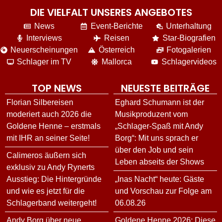
DIE VIELFALT UNSERES ANGEBOTES
News
Event-Berichte
Unterhaltung
Interviews
Reisen
Star-Biografien
Neuerscheinungen
Österreich
Fotogalerien
Schlager im TV
Mallorca
Schlagervideos
TOP NEWS
NEUESTE BEITRÄGE
Florian Silbereisen
Eghard Schumann ist der
moderiert auch 2026 die
Musikproduzent vom
Goldene Henne – erstmals
„Schlager-Spaß mit Andy
mit IHR an seiner Seite!
Borg“: Mit uns sprach er
über den Job und sein
Calimeros äußern sich
Leben abseits der Shows
exklusiv zu Andy Rynerts
Ausstieg: Die Hintergründe
„Inas Nacht“ heute: Gäste
und wie es jetzt für die
und Vorschau zur Folge am
Schlagerband weitergeht!
06.08.26
Andy Borg über neue
Goldene Henne 2026: Diese