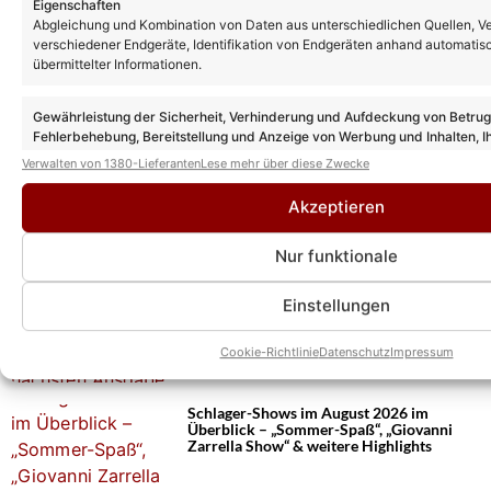
Eigenschaften
Abgleichung und Kombination von Daten aus unterschiedlichen Quellen, V
verschiedener Endgeräte, Identifikation von Endgeräten anhand automatis
übermittelter Informationen.
Gewährleistung der Sicherheit, Verhinderung und Aufdeckung von Betru
Fehlerbehebung, Bereitstellung und Anzeige von Werbung und Inhalten, I
Entscheidungen zum Datenschutz speichern und übermitteln.
Verwalten von 1380-Lieferanten
Lese mehr über diese Zwecke
Das könnte Euch auch interessieren:
Eghard Schumann ist der Musikproduzent
Akzeptieren
vom „Schlager-Spaß mit Andy Borg“: Mit
uns sprach er über den Job und sein Leben
abseits der Shows
Nur funktionale
„Schlager-Spaß mit Andy Borg“
Einstellungen
Sendetermine: SO geht es nach der neuen
„Sommer-Spaß“-Ausgabe weiter
Cookie-Richtlinie
Datenschutz
Impressum
Schlager-Shows im August 2026 im
Überblick – „Sommer-Spaß“, „Giovanni
Zarrella Show“ & weitere Highlights