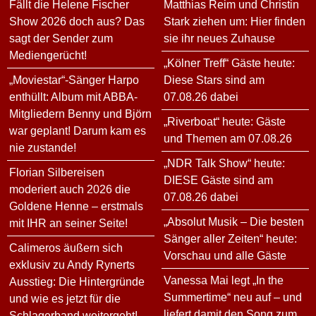
Fällt die Helene Fischer
Matthias Reim und Christin
Show 2026 doch aus? Das
Stark ziehen um: Hier finden
sagt der Sender zum
sie ihr neues Zuhause
Mediengerücht!
„Kölner Treff“ Gäste heute:
„Moviestar“-Sänger Harpo
Diese Stars sind am
enthüllt: Album mit ABBA-
07.08.26 dabei
Mitgliedern Benny und Björn
„Riverboat“ heute: Gäste
war geplant! Darum kam es
und Themen am 07.08.26
nie zustande!
„NDR Talk Show“ heute:
Florian Silbereisen
DIESE Gäste sind am
moderiert auch 2026 die
07.08.26 dabei
Goldene Henne – erstmals
„Absolut Musik – Die besten
mit IHR an seiner Seite!
Sänger aller Zeiten“ heute:
Calimeros äußern sich
Vorschau und alle Gäste
exklusiv zu Andy Rynerts
Vanessa Mai legt „In the
Ausstieg: Die Hintergründe
Summertime“ neu auf – und
und wie es jetzt für die
liefert damit den Song zum
Schlagerband weitergeht!