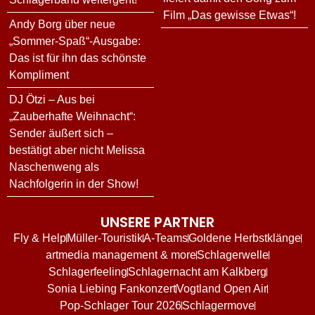
Film „Das gewisse Etwas“!
Andy Borg über neue
„Sommer-Spaß“-Ausgabe:
Das ist für ihn das schönste
Kompliment
DJ Ötzi – Aus bei
„Zauberhafte Weihnacht“:
Sender äußert sich –
bestätigt aber nicht Melissa
Naschenweng als
Nachfolgerin in der Show!
UNSERE PARTNER
Fly & Help
Müller-Touristik
A-Teams
Goldene Herbstklänge
artmedia management & more
Schlagerwelle
Schlagerfeeling
Schlagernacht am Kalkberg
Sonia Liebing Fankonzert
Vogtland Open Air
Pop-Schlager Tour 2026
Schlagermove