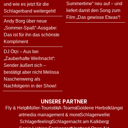
Summertime“ neu auf – und
und wie es jetzt für die
liefert damit den Song zum
Schlagerband weitergeht!
Film „Das gewisse Etwas“!
Andy Borg über neue
„Sommer-Spaß“-Ausgabe:
Das ist für ihn das schönste
Kompliment
DJ Ötzi – Aus bei
„Zauberhafte Weihnacht“:
Sender äußert sich –
bestätigt aber nicht Melissa
Naschenweng als
Nachfolgerin in der Show!
UNSERE PARTNER
Fly & Help
Müller-Touristik
A-Teams
Goldene Herbstklänge
artmedia management & more
Schlagerwelle
Schlagerfeeling
Schlagernacht am Kalkberg