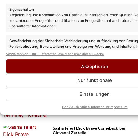
Eigenschaften
Abgleichung und Kombination von Daten aus unterschiedlichen Quellen, V
verschiedener Endgeräte, Identifikation von Endgeräten anhand automatis
übermittelter Informationen.
Gewährleistung der Sicherheit, Verhinderung und Aufdeckung von Betru
Fehlerbehebung, Bereitstellung und Anzeige von Werbung und Inhalten, I
Entscheidungen zum Datenschutz speichern und übermitteln.
Verwalten von 1380-Lieferanten
Lese mehr über diese Zwecke
Das könnte Euch auch interessieren:
Akzeptieren
Dick Brave Tour 2026: Tickets, Termine
und alle Infos!
Nur funktionale
Einstellungen
Sasha geht als Dick Brave 2026 auf Tour!
Hier alle Termine, Tickets und Infos zum
Comeback von Sasha als Rockabilly-
Cookie-Richtlinie
Datenschutz
Impressum
Legende!
Sasha feiert Dick Brave Comeback bei
Giovanni Zarrella!