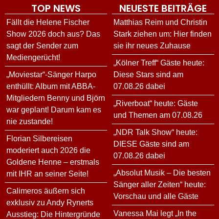
TOP NEWS
NEUESTE BEITRÄGE
Fällt die Helene Fischer
Matthias Reim und Christin
Show 2026 doch aus? Das
Stark ziehen um: Hier finden
sagt der Sender zum
sie ihr neues Zuhause
Mediengerücht!
„Kölner Treff“ Gäste heute:
„Moviestar“-Sänger Harpo
Diese Stars sind am
enthüllt: Album mit ABBA-
07.08.26 dabei
Mitgliedern Benny und Björn
„Riverboat“ heute: Gäste
war geplant! Darum kam es
und Themen am 07.08.26
nie zustande!
„NDR Talk Show“ heute:
Florian Silbereisen
DIESE Gäste sind am
moderiert auch 2026 die
07.08.26 dabei
Goldene Henne – erstmals
„Absolut Musik – Die besten
mit IHR an seiner Seite!
Sänger aller Zeiten“ heute:
Calimeros äußern sich
Vorschau und alle Gäste
exklusiv zu Andy Rynerts
Vanessa Mai legt „In the
Ausstieg: Die Hintergründe