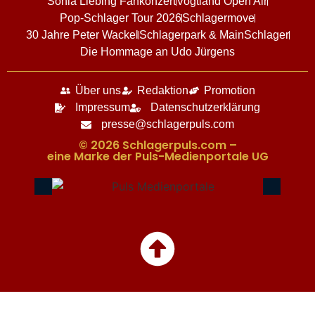
Sonia Liebing Fankonzert
Vogtland Open Air
Pop-Schlager Tour 2026
Schlagermove
30 Jahre Peter Wackel
Schlagerpark & MainSchlager
Die Hommage an Udo Jürgens
Über uns
Redaktion
Promotion
Impressum
Datenschutzerklärung
presse@schlagerpuls.com
© 2026 Schlagerpuls.com –
eine Marke der Puls-Medienportale UG​