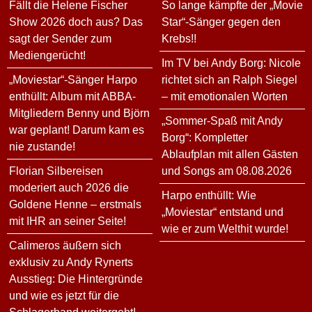
Fällt die Helene Fischer
So lange kämpfte der „Movie
Show 2026 doch aus? Das
Star“-Sänger gegen den
sagt der Sender zum
Krebs!!
Mediengerücht!
Im TV bei Andy Borg: Nicole
„Moviestar“-Sänger Harpo
richtet sich an Ralph Siegel
enthüllt: Album mit ABBA-
– mit emotionalen Worten
Mitgliedern Benny und Björn
„Sommer-Spaß mit Andy
war geplant! Darum kam es
Borg“: Kompletter
nie zustande!
Ablaufplan mit allen Gästen
Florian Silbereisen
und Songs am 08.08.2026
moderiert auch 2026 die
Harpo enthüllt: Wie
Goldene Henne – erstmals
„Moviestar“ entstand und
mit IHR an seiner Seite!
wie er zum Welthit wurde!
Calimeros äußern sich
exklusiv zu Andy Rynerts
Ausstieg: Die Hintergründe
und wie es jetzt für die