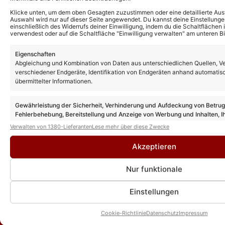
Mark Medlock sagt Auftritt in „Giovanni
Klicke unten, um dem oben Gesagten zuzustimmen oder eine detaillierte Aus
Zarrella Show“ unvorhergesehen ab!
Auswahl wird nur auf dieser Seite angewendet. Du kannst deine Einstellunge
einschließlich des Widerrufs deiner Einwilligung, indem du die Schaltflächen 
verwendest oder auf die Schaltfläche "Einwilligung verwalten" am unteren Bi
Eigenschaften
„Giovanni Zarrella Show“: Gäste,
Abgleichung und Kombination von Daten aus unterschiedlichen Quellen, V
Premieren und Überraschungen! Das
verschiedener Endgeräte, Identifikation von Endgeräten anhand automatis
erwartet euch bei der „Sommer-Party“ auf
dem Fernsehgarten-Gelände!
übermittelter Informationen.
Gewährleistung der Sicherheit, Verhinderung und Aufdeckung von Betru
„Giovanni Zarrella Show“: Alle Gäste der
Fehlerbehebung, Bereitstellung und Anzeige von Werbung und Inhalten, I
„Sommerparty“-Ausgabe am Lerchenberg
Entscheidungen zum Datenschutz speichern und übermitteln.
Verwalten von 1380-Lieferanten
Lese mehr über diese Zwecke
Akzeptieren
Nur funktionale
Einstellungen
Cookie-Richtlinie
Datenschutz
Impressum