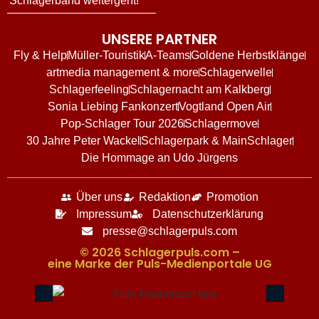
Schlagerband weitergeht!
UNSERE PARTNER
Fly & Help
Müller-Touristik
A-Teams
Goldene Herbstklänge
artmedia management & more
Schlagerwelle
Schlagerfeeling
Schlagernacht am Kalkberg
Sonia Liebing Fankonzert
Vogtland Open Air
Pop-Schlager Tour 2026
Schlagermove
30 Jahre Peter Wackel
Schlagerpark & MainSchlager
Die Hommage an Udo Jürgens
Über uns
Redaktion
Promotion
Impressum
Datenschutzerklärung
presse@schlagerpuls.com
© 2026 Schlagerpuls.com –
eine Marke der Puls-Medienportale UG​