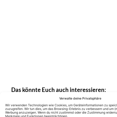
Das könnte Euch auch interessieren:
„Giovanni Zarrella Show“ Sommerparty:
Erste Details zu den Auftritten der Gäste!
Verwalte deine Privatsphäre
Diese TV-Premieren und Duette erwarten
Wir verwenden Technologien wie Cookies, um Geräteinformationen zu speic
Euch!
zuzugreifen. Wir tun dies, um das Browsing-Erlebnis zu verbessern und um (ni
Werbung anzuzeigen. Wenn du nicht zustimmst oder die Zustimmung widerruf
Merkmale und Funktionen beeinträchtigen.