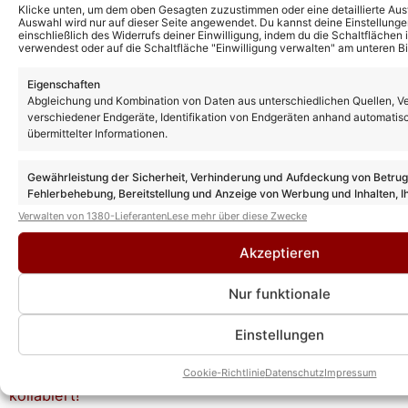
Klicke unten, um dem oben Gesagten zuzustimmen oder eine detaillierte Aus
Auswahl wird nur auf dieser Seite angewendet. Du kannst deine Einstellunge
einschließlich des Widerrufs deiner Einwilligung, indem du die Schaltflächen 
Weitere News
verwendest oder auf die Schaltfläche "Einwilligung verwalten" am unteren Bi
„Rote Rosen“ Vorschau: So geht es nach
der Sommerpause in Folge 4361 weiter!
Eigenschaften
Abgleichung und Kombination von Daten aus unterschiedlichen Quellen, V
verschiedener Endgeräte, Identifikation von Endgeräten anhand automatis
übermittelter Informationen.
„Sturm der Liebe“ ab heute in
Sommerpause: Doch wann geht es weiter?
Gewährleistung der Sicherheit, Verhinderung und Aufdeckung von Betru
Fehlerbehebung, Bereitstellung und Anzeige von Werbung und Inhalten, I
Entscheidungen zum Datenschutz speichern und übermitteln.
Verwalten von 1380-Lieferanten
Lese mehr über diese Zwecke
„Rote Rosen“ Vorschau: Schock für
Akzeptieren
Valerie!
Nur funktionale
Einstellungen
„Rote Rosen“ Vorschau: Simon kollabiert!
Cookie-Richtlinie
Datenschutz
Impressum