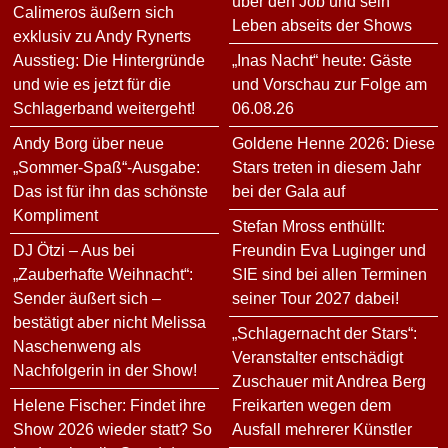
über den Job und sein
Calimeros äußern sich
Leben abseits der Shows
exklusiv zu Andy Rynerts
Ausstieg: Die Hintergründe
„Inas Nacht“ heute: Gäste
und wie es jetzt für die
und Vorschau zur Folge am
Schlagerband weitergeht!
06.08.26
Andy Borg über neue
Goldene Henne 2026: Diese
„Sommer-Spaß“-Ausgabe:
Stars treten in diesem Jahr
Das ist für ihn das schönste
bei der Gala auf
Kompliment
Stefan Mross enthüllt:
DJ Ötzi – Aus bei
Freundin Eva Luginger und
„Zauberhafte Weihnacht“:
SIE sind bei allen Terminen
Sender äußert sich –
seiner Tour 2027 dabei!
bestätigt aber nicht Melissa
„Schlagernacht der Stars“:
Naschenweng als
Veranstalter entschädigt
Nachfolgerin in der Show!
Zuschauer mit Andrea Berg
Helene Fischer: Findet ihre
Freikarten wegen dem
Show 2026 wieder statt? So
Ausfall mehrerer Künstler