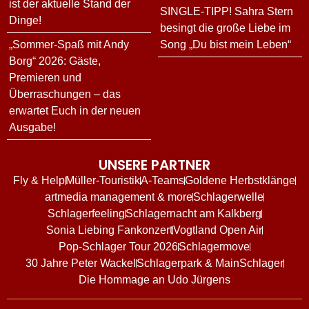
ist der aktuelle Stand der
SINGLE-TIPP! Sahra Stern
Dinge!
besingt die große Liebe im
„Sommer-Spaß mit Andy
Song „Du bist mein Leben“
Borg“ 2026: Gäste,
Premieren und
Überraschungen – das
erwartet Euch in der neuen
Ausgabe!
UNSERE PARTNER
Fly & Help
Müller-Touristik
A-Teams
Goldene Herbstklänge
artmedia management & more
Schlagerwelle
Schlagerfeeling
Schlagernacht am Kalkberg
Sonia Liebing Fankonzert
Vogtland Open Air
Pop-Schlager Tour 2026
Schlagermove
30 Jahre Peter Wackel
Schlagerpark & MainSchlager
Die Hommage an Udo Jürgens