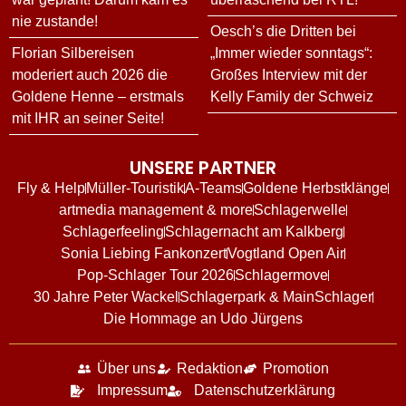
nie zustande!
Oesch’s die Dritten bei
Florian Silbereisen
„Immer wieder sonntags“:
moderiert auch 2026 die
Großes Interview mit der
Goldene Henne – erstmals
Kelly Family der Schweiz
mit IHR an seiner Seite!
UNSERE PARTNER
Fly & Help
Müller-Touristik
A-Teams
Goldene Herbstklänge
artmedia management & more
Schlagerwelle
Schlagerfeeling
Schlagernacht am Kalkberg
Sonia Liebing Fankonzert
Vogtland Open Air
Pop-Schlager Tour 2026
Schlagermove
30 Jahre Peter Wackel
Schlagerpark & MainSchlager
Die Hommage an Udo Jürgens
Über uns
Redaktion
Promotion
Impressum
Datenschutzerklärung