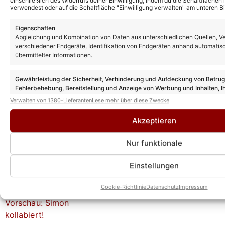
einschließlich des Widerrufs deiner Einwilligung, indem du die Schaltflächen 
verwendest oder auf die Schaltfläche "Einwilligung verwalten" am unteren Bi
Weitere News
Eigenschaften
„Rote Rosen“ Vorschau: So geht es nach
Abgleichung und Kombination von Daten aus unterschiedlichen Quellen, V
der Sommerpause in Folge 4361 weiter!
verschiedener Endgeräte, Identifikation von Endgeräten anhand automatis
übermittelter Informationen.
Gewährleistung der Sicherheit, Verhinderung und Aufdeckung von Betru
„Sturm der Liebe“ ab heute in
Fehlerbehebung, Bereitstellung und Anzeige von Werbung und Inhalten, I
Sommerpause: Doch wann geht es weiter?
Entscheidungen zum Datenschutz speichern und übermitteln.
Verwalten von 1380-Lieferanten
Lese mehr über diese Zwecke
Akzeptieren
„Rote Rosen“ Vorschau: Schock für
Nur funktionale
Valerie!
Einstellungen
„Rote Rosen“ Vorschau: Simon kollabiert!
Cookie-Richtlinie
Datenschutz
Impressum