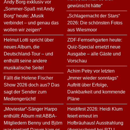
Andy Borg exklusiv vor
gewünscht hätte“
„Sommer-Spaß mit Andy
Borg“ heute: „Musik
„Schlagernacht der Stars“
verbindet – und genau das
2026: Die schönsten Fotos
wollen wir zeigen“
aus Wiesmoor
Helmut Lotti spricht über
ZDF-Fernsehgarten heute:
neues Album, die
Quiz-Special ersetzt neue
Deutschland-Tour – und
Ausgabe – alle Gäste und
enthüllt seine andere
Vorschau
musikalische Seite!
Achim Petry vor letzten
Fällt die Helene Fischer
„Immer wieder sonntags“
Show 2026 doch aus? Das
Auftritt über Erfolge,
sagt der Sender zum
Dankbarkeit und kommende
Mediengerücht!
Pläne
„Moviestar“-Sänger Harpo
Heidifest 2026: Heidi Klum
enthüllt: Album mit ABBA-
feiert erneut im
Mitgliedern Benny und Björn
Hofbräuhaus! Ausstrahlung
war geplant! Darum kam es
überraschend bei RTL!