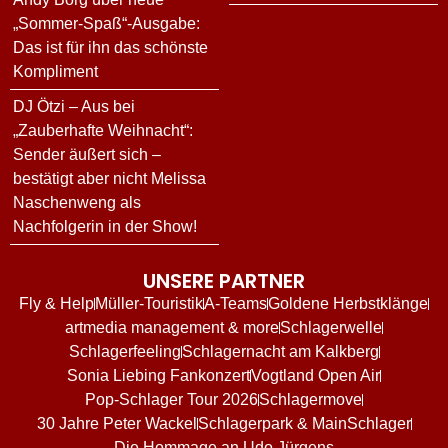
„Sommer-Spaß“-Ausgabe:
Das ist für ihn das schönste
Kompliment
DJ Ötzi – Aus bei
„Zauberhafte Weihnacht“:
Sender äußert sich –
bestätigt aber nicht Melissa
Naschenweng als
Nachfolgerin in der Show!
UNSERE PARTNER
Fly & Help
Müller-Touristik
A-Teams
Goldene Herbstklänge
artmedia management & more
Schlagerwelle
Schlagerfeeling
Schlagernacht am Kalkberg
Sonia Liebing Fankonzert
Vogtland Open Air
Pop-Schlager Tour 2026
Schlagermove
30 Jahre Peter Wackel
Schlagerpark & MainSchlager
Die Hommage an Udo Jürgens