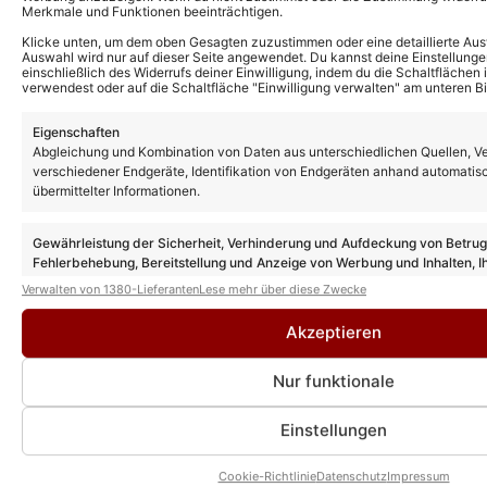
Merkmale und Funktionen beeinträchtigen.
Klicke unten, um dem oben Gesagten zuzustimmen oder eine detaillierte Aus
Auswahl wird nur auf dieser Seite angewendet. Du kannst deine Einstellunge
einschließlich des Widerrufs deiner Einwilligung, indem du die Schaltflächen 
verwendest oder auf die Schaltfläche "Einwilligung verwalten" am unteren Bi
Weitere News
Eigenschaften
Abgleichung und Kombination von Daten aus unterschiedlichen Quellen, V
„Rote Rosen“ Vorschau: So geht es nach
der Sommerpause in Folge 4361 weiter!
verschiedener Endgeräte, Identifikation von Endgeräten anhand automatis
übermittelter Informationen.
Gewährleistung der Sicherheit, Verhinderung und Aufdeckung von Betru
„Sturm der Liebe“ ab heute in
Fehlerbehebung, Bereitstellung und Anzeige von Werbung und Inhalten, I
Sommerpause: Doch wann geht es weiter?
Entscheidungen zum Datenschutz speichern und übermitteln.
Verwalten von 1380-Lieferanten
Lese mehr über diese Zwecke
Akzeptieren
„Rote Rosen“ Vorschau: Schock für
Nur funktionale
Valerie!
Einstellungen
Cookie-Richtlinie
Datenschutz
Impressum
„Rote Rosen“ Vorschau: Simon kollabiert!