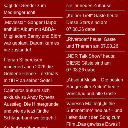
sagt der Sender zum
sie ihr neues Zuhause
Mediengerücht!
„Kölner Treff“ Gäste heute:
„Moviestar“-Sänger Harpo
Diese Stars sind am
enthüllt: Album mit ABBA-
07.08.26 dabei
Mitgliedern Benny und Björn
„Riverboat“ heute: Gäste
war geplant! Darum kam es
und Themen am 07.08.26
nie zustande!
„NDR Talk Show“ heute:
Florian Silbereisen
DIESE Gäste sind am
moderiert auch 2026 die
07.08.26 dabei
Goldene Henne – erstmals
„Absolut Musik – Die besten
mit IHR an seiner Seite!
Sänger aller Zeiten“ heute:
Calimeros äußern sich
Vorschau und alle Gäste
exklusiv zu Andy Rynerts
Vanessa Mai legt „In the
Ausstieg: Die Hintergründe
Summertime“ neu auf – und
und wie es jetzt für die
liefert damit den Song zum
Schlagerband weitergeht!
Film „Das gewisse Etwas“!
Andy Borg über neue