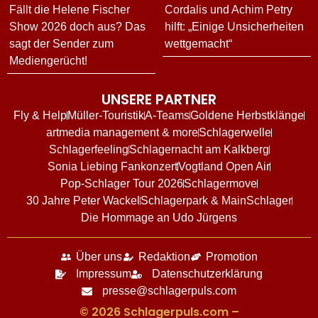
Fällt die Helene Fischer
Cordalis und Achim Petry
Show 2026 doch aus? Das
hilft: „Einige Unsicherheiten
sagt der Sender zum
wettgemacht“
Mediengerücht!
UNSERE PARTNER
Fly & Help
Müller-Touristik
A-Teams
Goldene Herbstklänge
artmedia management & more
Schlagerwelle
Schlagerfeeling
Schlagernacht am Kalkberg
Sonia Liebing Fankonzert
Vogtland Open Air
Pop-Schlager Tour 2026
Schlagermove
30 Jahre Peter Wackel
Schlagerpark & MainSchlager
Die Hommage an Udo Jürgens
Über uns
Redaktion
Promotion
Impressum
Datenschutzerklärung
presse@schlagerpuls.com
© 2026 Schlagerpuls.com –