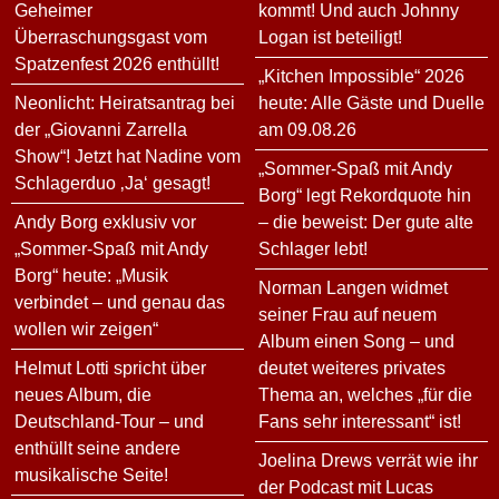
Geheimer
kommt! Und auch Johnny
Überraschungsgast vom
Logan ist beteiligt!
Spatzenfest 2026 enthüllt!
„Kitchen Impossible“ 2026
Neonlicht: Heiratsantrag bei
heute: Alle Gäste und Duelle
der „Giovanni Zarrella
am 09.08.26
Show“! Jetzt hat Nadine vom
„Sommer-Spaß mit Andy
Schlagerduo ‚Ja‘ gesagt!
Borg“ legt Rekordquote hin
Andy Borg exklusiv vor
– die beweist: Der gute alte
„Sommer-Spaß mit Andy
Schlager lebt!
Borg“ heute: „Musik
Norman Langen widmet
verbindet – und genau das
seiner Frau auf neuem
wollen wir zeigen“
Album einen Song – und
Helmut Lotti spricht über
deutet weiteres privates
neues Album, die
Thema an, welches „für die
Deutschland-Tour – und
Fans sehr interessant“ ist!
enthüllt seine andere
Joelina Drews verrät wie ihr
musikalische Seite!
der Podcast mit Lucas