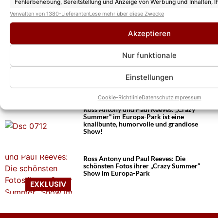
Weitere News
Fehlerbehebung, Bereitstellung und Anzeige von Werbung und Inhalten, I
Entscheidungen zum Datenschutz speichern und übermitteln.
Joel Mattli und Malika Dzumaev: Mit
Verwalten von 1380-Lieferanten
Lese mehr über diese Zwecke
diesen Fotos heizen sie die Liebesgerüchte
erneut an!
Akzeptieren
Nur funktionale
Ross Antony & Paul Reeves verraten nach
„Crazy Summer“: Weihnachtsshow kommt
mit neuen Songs, Ideen und
Einstellungen
Überraschungen!
Cookie-Richtlinie
Datenschutz
Impressum
Ross Antony und Paul Reeves: „Crazy
Summer“ im Europa-Park ist eine
knallbunte, humorvolle und grandiose
Show!
Ross Antony und Paul Reeves: Die
schönsten Fotos ihrer „Crazy Summer“
Show im Europa-Park