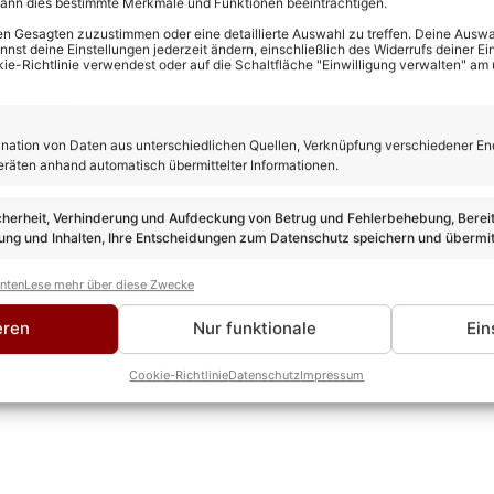
kann dies bestimmte Merkmale und Funktionen beeinträchtigen.
n Gesagten zuzustimmen oder eine detaillierte Auswahl zu treffen. Deine Auswah
st deine Einstellungen jederzeit ändern, einschließlich des Widerrufs deiner Ein
kie-Richtlinie verwendest oder auf die Schaltfläche "Einwilligung verwalten" am
ation von Daten aus unterschiedlichen Quellen, Verknüpfung verschiedener En
rewes
eräten anhand automatisch übermittelter Informationen.
TEUR
 ist seit über 10 Jahren im Schlager unterwegs und bringt als 
cherheit, Verhinderung und Aufdeckung von Betrug und Fehlerbehebung, Bereit
 Leidenschaft mit hinein. Kein anderer kann solch eine Experti
ng und Inhalten, Ihre Entscheidungen zum Datenschutz speichern und übermit
ROFIL & ALLE ARTIKEL VON KEVIN DREWES
anten
Lese mehr über diese Zwecke
eren
Nur funktionale
Ein
Cookie-Richtlinie
Datenschutz
Impressum