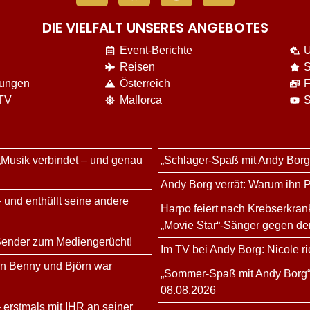
DIE VIELFALT UNSERES ANGEBOTES
Event-Berichte
U
Reisen
S
nungen
Österreich
F
 TV
Mallorca
S
„Musik verbindet – und genau
„Schlager-Spaß mit Andy Bor
Andy Borg verrät: Warum ihn Pe
 und enthüllt seine andere
Harpo feiert nach Krebserkra
„Movie Star“-Sänger gegen de
 Sender zum Mediengerücht!
Im TV bei Andy Borg: Nicole r
rn Benny und Björn war
„Sommer-Spaß mit Andy Borg“:
08.08.2026
 erstmals mit IHR an seiner