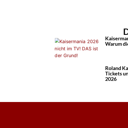
D
Kaiserman
Warum die
Roland Ka
Tickets un
2026