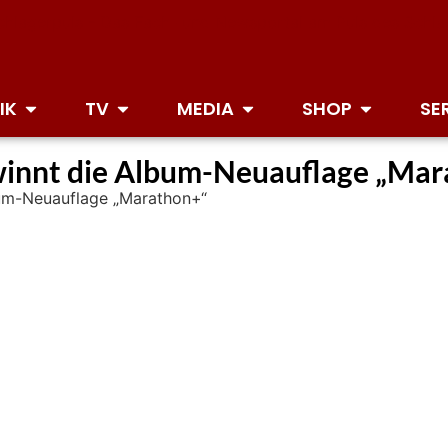
IK
TV
MEDIA
SHOP
SE
winnt die Album-Neuauflage „Ma