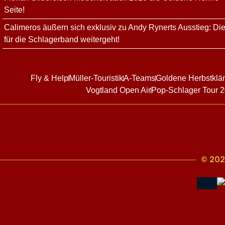
Seite!
Calimeros äußern sich exklusiv zu Andy Rynerts Ausstieg: Die
für die Schlagerband weitergeht!
Fly & Help
Müller-Touristik
A-Teams
Goldene Herbstklä
Vogtland Open Air
Pop-Schlager Tour 
© 202