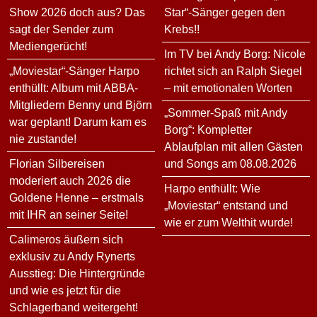
Show 2026 doch aus? Das
Star“-Sänger gegen den
sagt der Sender zum
Krebs!!
Mediengerücht!
Im TV bei Andy Borg: Nicole
„Moviestar“-Sänger Harpo
richtet sich an Ralph Siegel
enthüllt: Album mit ABBA-
– mit emotionalen Worten
Mitgliedern Benny und Björn
„Sommer-Spaß mit Andy
war geplant! Darum kam es
Borg“: Kompletter
nie zustande!
Ablaufplan mit allen Gästen
Florian Silbereisen
und Songs am 08.08.2026
moderiert auch 2026 die
Harpo enthüllt: Wie
Goldene Henne – erstmals
„Moviestar“ entstand und
mit IHR an seiner Seite!
wie er zum Welthit wurde!
Calimeros äußern sich
exklusiv zu Andy Rynerts
Ausstieg: Die Hintergründe
und wie es jetzt für die
Schlagerband weitergeht!