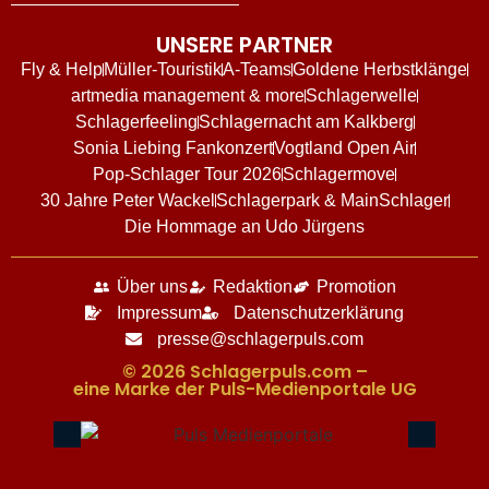
UNSERE PARTNER
Fly & Help
Müller-Touristik
A-Teams
Goldene Herbstklänge
artmedia management & more
Schlagerwelle
Schlagerfeeling
Schlagernacht am Kalkberg
Sonia Liebing Fankonzert
Vogtland Open Air
Pop-Schlager Tour 2026
Schlagermove
30 Jahre Peter Wackel
Schlagerpark & MainSchlager
Die Hommage an Udo Jürgens
Über uns
Redaktion
Promotion
Impressum
Datenschutzerklärung
presse@schlagerpuls.com
© 2026 Schlagerpuls.com –
eine Marke der Puls-Medienportale UG​