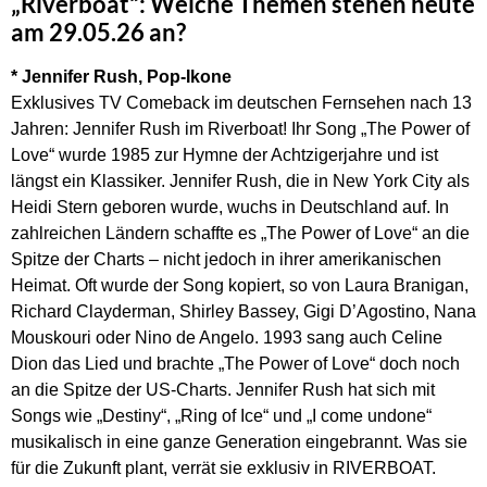
„Riverboat“: Welche Themen stehen heute
am 29.05.26 an?
* Jennifer Rush, Pop-Ikone
Exklusives TV Comeback im deutschen Fernsehen nach 13
Jahren: Jennifer Rush im Riverboat! Ihr Song „The Power of
Love“ wurde 1985 zur Hymne der Achtzigerjahre und ist
längst ein Klassiker. Jennifer Rush, die in New York City als
Heidi Stern geboren wurde, wuchs in Deutschland auf. In
zahlreichen Ländern schaffte es „The Power of Love“ an die
Spitze der Charts – nicht jedoch in ihrer amerikanischen
Heimat. Oft wurde der Song kopiert, so von Laura Branigan,
Richard Clayderman, Shirley Bassey, Gigi D’Agostino, Nana
Mouskouri oder Nino de Angelo. 1993 sang auch Celine
Dion das Lied und brachte „The Power of Love“ doch noch
an die Spitze der US-Charts. Jennifer Rush hat sich mit
Songs wie „Destiny“, „Ring of Ice“ und „I come undone“
musikalisch in eine ganze Generation eingebrannt. Was sie
für die Zukunft plant, verrät sie exklusiv in RIVERBOAT.