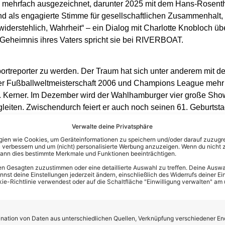
sie mehrfach ausgezeichnet, darunter 2025 mit dem Hans-Rosenth
und als engagierte Stimme für gesellschaftlichen Zusammenhalt, 
iderstehlich, Wahrheit“ – ein Dialog mit Charlotte Knobloch ü
Geheimnis ihres Vaters spricht sie bei RIVERBOAT.
ortreporter zu werden. Der Traum hat sich unter anderem mit d
er Fußballweltmeisterschaft 2006 und Champions League mehr al
. Kerner. Im Dezember wird der Wahlhamburger vier große Sho
gleiten. Zwischendurch feiert er auch noch seinen 61. Geburts
024 zum zweiten Mal. Jetzt ist die Münchnerin Alina Schiess die 
Verwalte deine Privatsphäre
 Patisseurin aus Thüringen
en wie Cookies, um Geräteinformationen zu speichern und/oder darauf zuzugrei
 verbessern und um (nicht) personalisierte Werbung anzuzeigen. Wenn du nicht 
ie in Stelzendorf in Thüringen, wo aus einem alten Vierseitenho
kann dies bestimmte Merkmale und Funktionen beeinträchtigen.
r viele Menschen inzwischen wie ein zweites Zuhause anfühlt. E
n Gesagten zuzustimmen oder eine detaillierte Auswahl zu treffen. Deine Auswah
 wurde eine Frau, die Teig, Zeit und Haltung miteinander verbin
st deine Einstellungen jederzeit ändern, einschließlich des Widerrufs deiner Ein
kie-Richtlinie verwendest oder auf die Schaltfläche "Einwilligung verwalten" am
rt mit ihrem neuen Buch „Stelzendorfer Weihnachtszeit“ die n
ratorin und Schauspielerin
ation von Daten aus unterschiedlichen Quellen, Verknüpfung verschiedener En