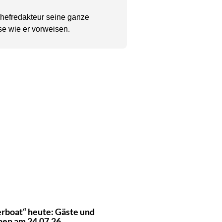
Chefredakteur seine ganze
se wie er vorweisen.
erboat“ heute: Gäste und
en am 24.07.26