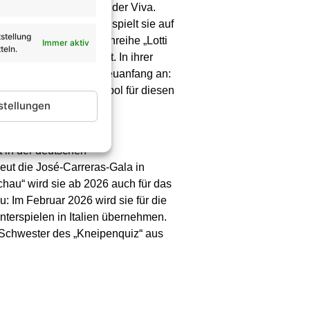
, später beim Musiksender Viva.
kert. Seit vier Jahren spielt sie auf
stellung
rfolgreichen Kinderbuchreihe „Lotti
Immer aktiv
teln.
lienalltag hinterfragt. In ihrer
vat steht für sie ein Neuanfang an:
ht sie selbst als Symbol für diesen
stellungen
t in der deutschen
neut die José-Carreras-Gala in
hau“ wird sie ab 2026 auch für das
: Im Februar 2026 wird sie für die
erspielen in Italien übernehmen.
n Schwester des „Kneipenquiz“ aus