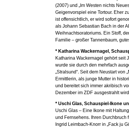
(2007) und „Im Westen nichts Neues“
Geigenvorspiel eine Tortour. Eher zu
ist offensichtlich, er wird sofort g
als Johann Sebastian Bach in der A
Weihnachtsoratoriums. Ein Stoff, de
Familie – großer Tannenbaum, gute
* Katharina Wackernagel, Schausp
Katharina Wackernagel gehört seit
wurde sie durch den mehrfach ausgez
„Stralsund“. Seit dem Neustart von „M
Ermittlerin, als junge Mutter in his
und bereitet sich immer akribisch vo
Dezember im ZDF ausgestrahlt wird
* Uschi Glas, Schauspiel-Ikone u
Uschi Glas – Eine Ikone mit Haltung
und Fernsehens. Ihren Durchbruch fe
Ingrid Leimbach-Knorr in „Fack ju G