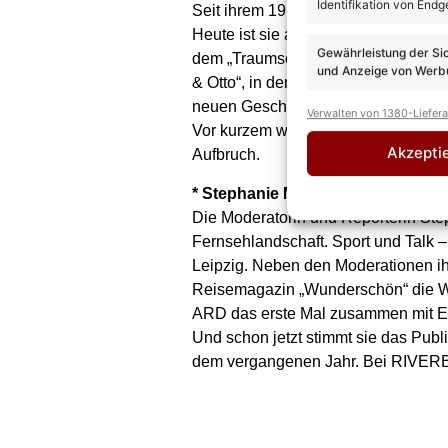
Identifikation von Endg
Seit ihrem 19. Lebensjahr steht Co
Heute ist sie als Schauspielerin und
Gewährleistung der Si
dem „Traumschiff“ die beliebte Schif
und Anzeige von Werbu
& Otto“, in dem die 43-Jährige Mutte
neuen Geschichte verwandelt sich da
Verwalten von 1380-Liefer
Vor kurzem wurde bekannt, dass sie
Akzepti
Aufbruch.
* Stephanie Müller-Spirra, Modera
Die Moderatorin und Reporterin Step
Fernsehlandschaft. Sport und Talk –
Leipzig. Neben den Moderationen ih
Reisemagazin „Wunderschön“ die Welt
ARD das erste Mal zusammen mit Es
Und schon jetzt stimmt sie das Publ
dem vergangenen Jahr. Bei RIVERBO