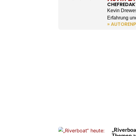
CHEFREDAK
Kevin Drewes
Erfahrung und
» AUTORENP
„Riverboa
Themen a