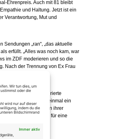
al-Ehrenpreis. Auch mit 81 bleibt
Empathie und Haltung. Jetzt ist ein
ber Verantwortung, Mut und
en Sendungen „ran“, „das aktuelle
s erfüllt. „Alles was noch kam, war
ws im ZDF moderieren und so die
tag. Nach der Trennung von Ex Frau
Frau an seiner Seite.
fen. Wir tun dies, um
zustimmst oder die
f eine liebevoll restaurierte
igentlich war ihr Weg einmal ein
l wird nur auf dieser
det. Nun möchte sie von ihrer
willigung, indem du die
 unteren Bildschirmrand
ötigen Backanregungen für eine
Immer aktiv
dgeräte,