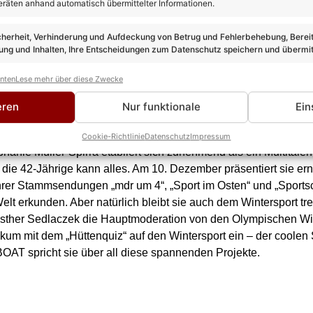
eräten anhand automatisch übermittelter Informationen.
llien Monica Fernandes vor der Kamera – zunächst bei Bravo-TV
 Moderatorin fest in der deutschen Film- und TV-Landschaft veran
cherheit, Verhinderung und Aufdeckung von Betrug und Fehlerbehebung, Bereit
fsärztin Dr. Jessica Delgado. Aktuell erscheint Band Vier ihrer e
ng und Inhalten, Ihre Entscheidungen zum Datenschutz speichern und übermit
r einer 13-jährigen Tochter gängige Geschlechterklischees im Fami
s Weihnachtsfest kurzerhand in ein Freundschaftsfest. Auch pri
anten
Lese mehr über diese Zwecke
 und ihr Mann getrennte Wege gehen. Ihren neuen Namen verste
eren
Nur funktionale
Ein
torin und Sportjournalistin
Cookie-Richtlinie
Datenschutz
Impressum
hanie Müller-Spirra etabliert sich zunehmend als ein Multitalen
 die 42-Jährige kann alles. Am 10. Dezember präsentiert sie er
rer Stammsendungen „mdr um 4“, „Sport im Osten“ und „Sportsc
 erkunden. Aber natürlich bleibt sie auch dem Wintersport treu
ther Sedlaczek die Hauptmoderation von den Olympischen Wint
ikum mit dem „Hüttenquiz“ auf den Wintersport ein – der coole
AT spricht sie über all diese spannenden Projekte.