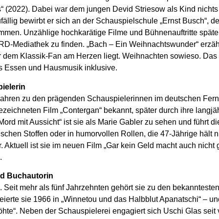
 (2022). Dabei war dem jungen Devid Striesow als Kind nichts 
fällig bewirbt er sich an der Schauspielschule „Ernst Busch“, de
enommen. Unzählige hochkarätige Filme und Bühnenauftritte später
RD-Mediathek zu finden. „Bach – Ein Weihnachtswunder“ erzäh
r dem Klassik-Fan am Herzen liegt. Weihnachten sowieso. Das F
s Essen und Hausmusik inklusive.
ielerin
 Jahren zu den prägenden Schauspielerinnen im deutschen Fe
eichneten Film „Contergan“ bekannt, später durch ihre langjäh
ord mit Aussicht“ ist sie als Marie Gabler zu sehen und führt di
torischen Stoffen oder in humorvollen Rollen, die 47-Jährige hält
r. Aktuell ist sie im neuen Film „Gar kein Geld macht auch nicht 
.
nd Buchautorin
. Seit mehr als fünf Jahrzehnten gehört sie zu den bekanntest
ierte sie 1966 in „Winnetou und das Halbblut Apanatschi“ – und
öhte“. Neben der Schauspielerei engagiert sich Uschi Glas seit 