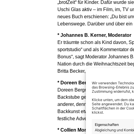
„brotZeit“ für Kinder. Dafür wurde 
Uschi Glas aktiv – im Film, im, TV 
neues Buch erschienen: „Du bist unw
Lebenswege. Darüber und über ein 
* Johannes B. Kerner, Moderator
Er träumte schon als Kind davon, Sp
sportstudio“ und als Kommentator d
Bonus“, sagt Moderator Johannes B
Nation durch die Weihnachtszeit be
Britta Becker, heiratete er Anfang 2
* Doreen Bergmann, Bäckerin und
Wir verwenden Technologi
das Browsing-Erlebnis zu
Doreen Bergmann lebt mit ihrer Famil
Zustimmung widerrufst, 
Backstube geworden ist, die sich fü
Klicke unten, um dem obe
anderer, denn aus der Jurastudentin
Seite angewendet. Du kann
Schaltflächen in der Coo
Backkunst etwas abgeben und servie
klickst.
festliche Adventszeit.
Eigenschaften
* Collien Monica Fernandes, Mode
Abgleichung und Kombin