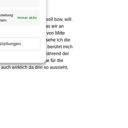
stellung
Immer aktiv
mt – der dabei sein soll bzw. will.
teln.
n es geben wird und was wir an
, weil wir ja meistens von Mitte
viele Sachen, weil da sehe ich die
stellungen
habe und mir sage ‚das berührt mich
zen Sachen laufen dann während der
noch selbst eine Treppe für die
auch wirklich da drin so aussieht,