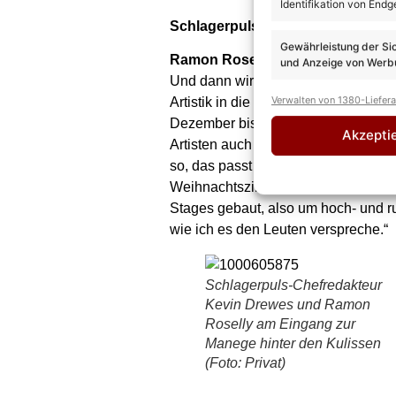
Identifikation von Endg
Schlagerpuls.com: Wie lange war 
Gewährleistung der Si
Ramon Roselly:
„Die Show-Planung 
und Anzeige von Werbu
Und dann wird sich natürlich Geda
Verwalten von 1380-Liefer
Artistik in die Show mit einbauen w
Dezember bis Anfang Januar hier uns
Akzepti
Artisten auch wirklich live arbeite
so, das passt perfekt in die Show‘.
Weihnachtszirkus-Zeit bis zum heuti
Stages gebaut, also um hoch- und ru
wie ich es den Leuten verspreche.“
Schlagerpuls-Chefredakteur
Kevin Drewes und Ramon
Roselly am Eingang zur
Manege hinter den Kulissen
(Foto: Privat)