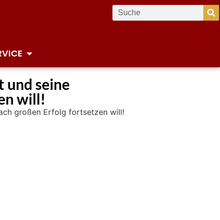
RVICE
t und seine
en will!