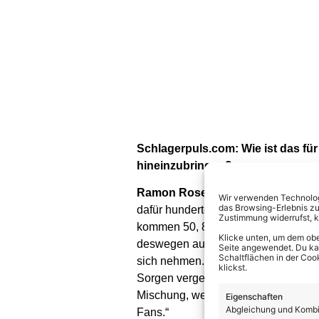
Schlagerpuls.com: Wie ist das fü
hineinzubringen?
Ramon Roselly:
„Das ist für mich 
Wir verwenden Technologi
das Browsing-Erlebnis zu
dafür hunderte Kilometer teilweise 
Zustimmung widerrufst, 
kommen 50, 80 Leute. Das Wetter wu
Klicke unten, um dem obe
deswegen auch ein Hotel nehmen. Da
Seite angewendet. Du kann
Schaltflächen in der Coo
sich nehmen. Dafür, dass die Leute 
klickst.
Sorgen vergessen und auf andere G
Mischung, weil es mit den Artisten s
Eigenschaften
Abgleichung und Kombin
Fans.“