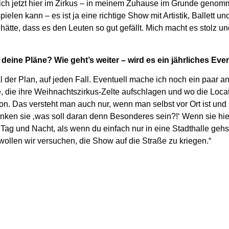
s ich jetzt hier im Zirkus – in meinem Zuhause im Grunde geno
pielen kann – es ist ja eine richtige Show mit Artistik, Ballett
et hätte, dass es den Leuten so gut gefällt. Mich macht es stolz 
eine Pläne? Wie geht’s weiter – wird es ein jährliches Eve
l der Plan, auf jeden Fall. Eventuell mache ich noch ein paar a
e, die ihre Weihnachtszirkus-Zelte aufschlagen und wo die Locat
n. Das versteht man auch nur, wenn man selbst vor Ort ist und h
enken sie ‚was soll daran denn Besonderes sein?!‘ Wenn sie h
e Tag und Nacht, als wenn du einfach nur in eine Stadthalle geh
wollen wir versuchen, die Show auf die Straße zu kriegen.“