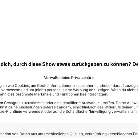
r dich, durch diese Show etwas zurückgeben zu können? De
Verwalte deine Privatsphäre
natürlich alles besonders. Heute waren hier 1000 Leute beim K
en wie Cookies, um Geräteinformationen zu speichern und/oder darauf zuzugrei
 verbessern und um (nicht) personalisierte Werbung anzuzeigen. Wenn du nicht 
bei diesem Wetter gefahren. Als dieser Wetterbericht kam, dacht
kann dies bestimmte Merkmale und Funktionen beeinträchtigen.
rde ja dann doch besser, aber trotzdem sind das weite Strecken
n Gesagten zuzustimmen oder eine detaillierte Auswahl zu treffen. Deine Auswah
s ist nicht so ganz einfach. Deswegen bin ich sehr, sehr dank
st deine Einstellungen jederzeit ändern, einschließlich des Widerrufs deiner Ein
kie-Richtlinie verwendest oder auf die Schaltfläche "Einwilligung verwalten" am
das auf sich nehmen, mache ich ihnen hier einen Abend, wo sie
edanken kommen. Wo sie aber nicht nur Musik hören, sondern e
o schön inszeniert ist. Das gebe ich zurück und mir danach natürl
ation von Daten aus unterschiedlichen Quellen, Verknüpfung verschiedener En