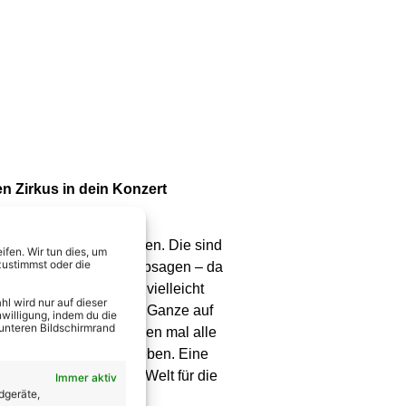
n Zirkus in dein Konzert
onzert… um mich zu sehen. Die sind
fen. Wir tun dies, um
zustimmst oder die
e ich, die werden alle absagen – da
 und sie müssen sich vielleicht
l wird nur auf dieser
bar, dass die Fans das Ganze auf
willigung, indem du die
 unteren Bildschirmrand
 ca. zweieinhalb Stunden mal alle
ine richtige Show erleben. Eine
ich auch alle Zeit der Welt für die
Immer aktiv
dgeräte,