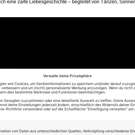
sich eine zarte Liebesgeschichte – begleitet von Tänzen, Sonn
Verwalte deine Privatsphäre
en wie Cookies, um Geräteinformationen zu speichern und/oder darauf zuzugrei
 verbessern und um (nicht) personalisierte Werbung anzuzeigen. Wenn du nicht 
kann dies bestimmte Merkmale und Funktionen beeinträchtigen.
n Gesagten zuzustimmen oder eine detaillierte Auswahl zu treffen. Deine Auswah
st deine Einstellungen jederzeit ändern, einschließlich des Widerrufs deiner Ein
kie-Richtlinie verwendest oder auf die Schaltfläche "Einwilligung verwalten" am
inmal mehr, wie er es schafft, Generationen und Kulturen musika
eichzeitig der Auftakt zu einem neuen Kapitel bei Ariola. Pietro 
ation von Daten aus unterschiedlichen Quellen, Verknüpfung verschiedener En