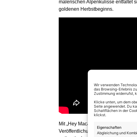
malerischen Alpenkulisse entfaltet 
goldenen Herbstbeginns.
Wir verwenden Technologi
das Browsing-Erlebnis zu
Zustimmung widerrufst, 
Klicke unten, um dem obe
Seite angewendet. Du kann
Schaltflächen in der Coo
klickst.
Mit „Hey Macarena!“ beweist Pietro e
Eigenschaften
Veröffentlichung nach „Gianna“ und gl
Abgleichung und Kombin