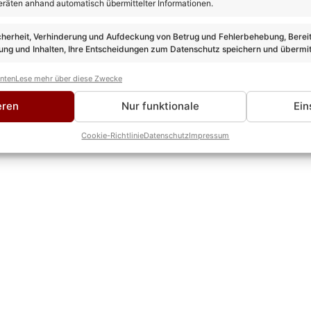
gen Melodien und dem Sound für die schönsten Momente des 
eräten anhand automatisch übermittelter Informationen.
cherheit, Verhinderung und Aufdeckung von Betrug und Fehlerbehebung, Bereit
ng und Inhalten, Ihre Entscheidungen zum Datenschutz speichern und übermit
anten
Lese mehr über diese Zwecke
eren
Nur funktionale
Ein
Cookie-Richtlinie
Datenschutz
Impressum