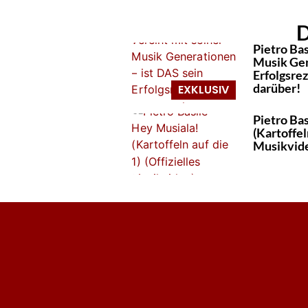
D
Pietro Bas
Musik Gen
Erfolgsrez
darüber!
Pietro Bas
(Kartoffeln
Musikvid