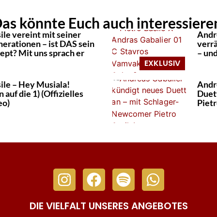
as könnte Euch auch interessiere
ile vereint mit seiner
Andre
erationen – ist DAS sein
verr
ept? Mit uns sprach er
– un
ile – Hey Musiala!
Andr
 auf die 1) (Offizielles
Duet
eo)
Pietr
DIE VIELFALT UNSERES ANGEBOTES