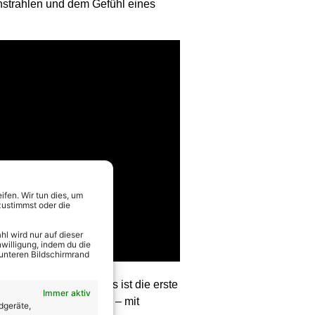
enstrahlen und dem Gefühl eines
fen. Wir tun dies, um
zustimmst oder die
l wird nur auf dieser
willigung, indem du die
 unteren Bildschirmrand
lisch zu verbinden. Es ist die erste
Immer aktiv
Basile bleibt sich treu – mit
dgeräte,