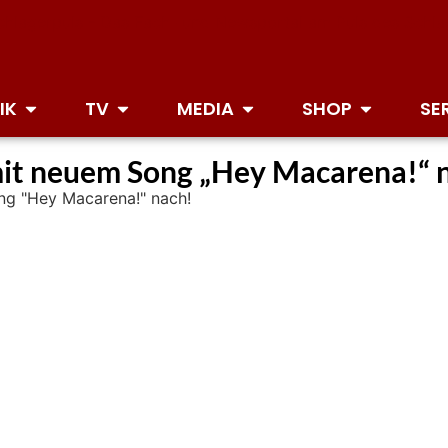
IK
TV
MEDIA
SHOP
SE
 mit neuem Song „Hey Macarena!“ 