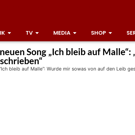
IK
TV
MEDIA
SHOP
SE
neuen Song „Ich bleib auf Malle“
eschrieben“