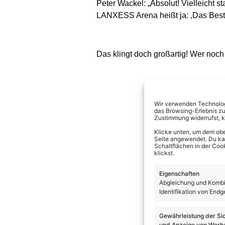
Peter Wackel: „Absolut! Vielleicht s
LANXESS Arena heißt ja: ‚Das Beste 
Das klingt doch großartig! Wer noch 
Wir verwenden Technologi
das Browsing-Erlebnis zu
Zustimmung widerrufst, 
Klicke unten, um dem obe
Seite angewendet. Du kann
Schaltflächen in der Coo
klickst.
Eigenschaften
Abgleichung und Kombin
Identifikation von Endg
Gewährleistung der Si
und Anzeige von Werbu