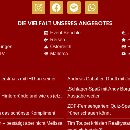
DIE VIELFALT UNSERES ANGEBOTES
Event-Berichte
U
Reisen
S
nungen
Österreich
F
 TV
Mallorca
S
 erstmals mit IHR an seiner
Andreas Gabalier: Duett mit Jo
„Schlager-Spaß mit Andy Bor
 Hintergründe und wie es jetzt
Ausgabe weiter
ZDF-Fernsehgarten: Quiz-Speci
n das schönste Kompliment
früher schauen könnt
 – bestätigt aber nicht Melissa
Tim Toupet kritisiert Realitys