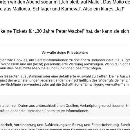
tarten wir den Abend sogar mit ‚Ich bleib auf Malle‘. Das Motto 
aus Mallorca, Schlager und Karneval‘. Also ein klares ‚Ja‘!“
keine Tickets für „30 Jahre Peter Wackel“ hat, der kann sie sic
Verwalte deine Privatsphäre
en wie Cookies, um Geräteinformationen zu speichern und/oder darauf zuzugrei
 verbessern und um (nicht) personalisierte Werbung anzuzeigen. Wenn du nicht 
kann dies bestimmte Merkmale und Funktionen beeinträchtigen.
n Gesagten zuzustimmen oder eine detaillierte Auswahl zu treffen. Deine Auswah
st deine Einstellungen jederzeit ändern, einschließlich des Widerrufs deiner Ein
kie-Richtlinie verwendest oder auf die Schaltfläche "Einwilligung verwalten" am
ation von Daten aus unterschiedlichen Quellen, Verknüpfung verschiedener En
eräten anhand automatisch übermittelter Informationen.
cherheit, Verhinderung und Aufdeckung von Betrug und Fehlerbehebung, Bereit
ng und Inhalten, Ihre Entscheidungen zum Datenschutz speichern und übermit