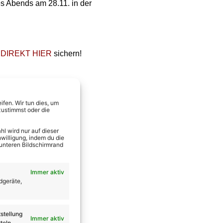
des Abends am 28.11. in der
h
DIREKT HIER
sichern!
fen. Wir tun dies, um
zustimmst oder die
l wird nur auf dieser
willigung, indem du die
 unteren Bildschirmrand
Immer aktiv
dgeräte,
stellung
Immer aktiv
teln.