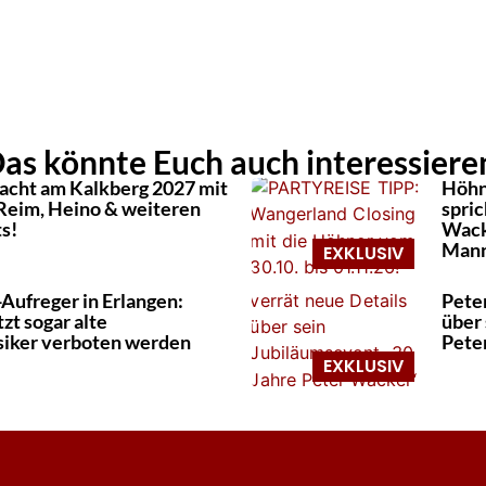
as könnte Euch auch interessiere
acht am Kalkberg 2027 mit
Höhn
Reim, Heino & weiteren
spri
s!
Wack
Mann
-Aufreger in Erlangen:
Pete
zt sogar alte
über
siker verboten werden
Pete