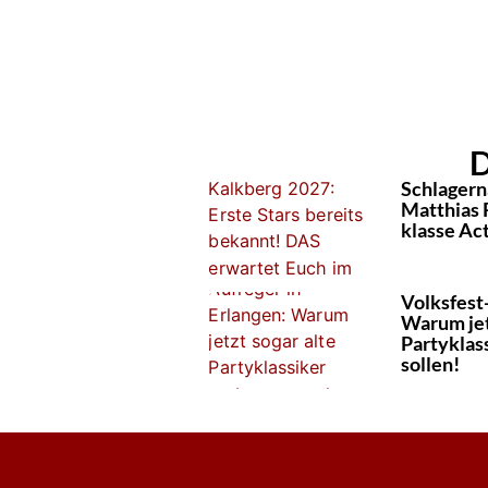
D
Schlagern
Matthias 
klasse Act
Volksfest
Warum jet
Partyklas
sollen!