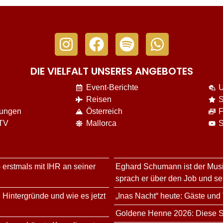
DIE VIELFALT UNSERES ANGEBOTES
Event-Berichte
U
Reisen
S
nungen
Österreich
F
 TV
Mallorca
S
 erstmals mit IHR an seiner
Eghard Schumann ist der Musi
sprach er über den Job und s
 Hintergründe und wie es jetzt
„Inas Nacht“ heute: Gäste und
Goldene Henne 2026: Diese Sta