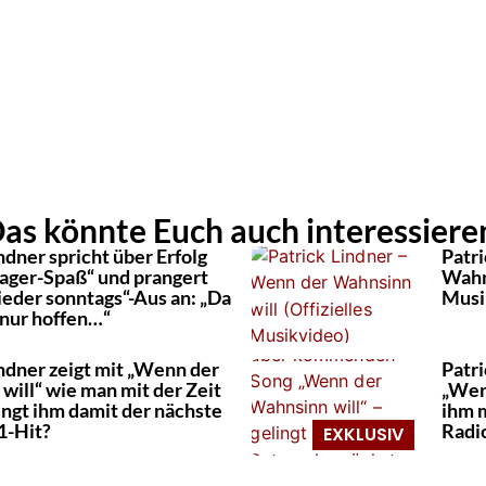
as könnte Euch auch interessiere
ndner spricht über Erfolg
Patr
ager-Spaß“ und prangert
Wahns
eder sonntags“-Aus an: „Da
Musi
nur hoffen…“
indner zeigt mit „Wenn der
Patr
will“ wie man mit der Zeit
„Wen
ingt ihm damit der nächste
ihm 
-Hit?
Radi