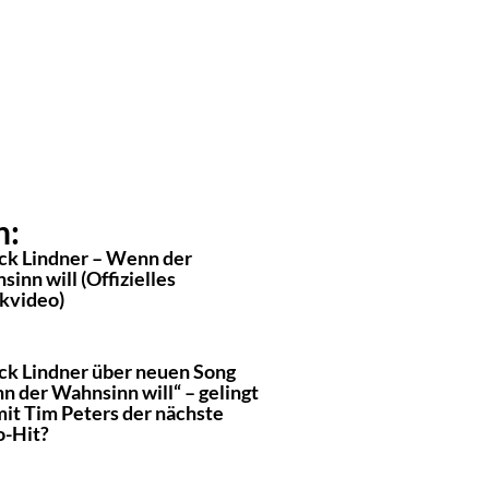
n:
ick Lindner – Wenn der
inn will (Offizielles
kvideo)
ick Lindner über neuen Song
n der Wahnsinn will“ – gelingt
mit Tim Peters der nächste
o-Hit?