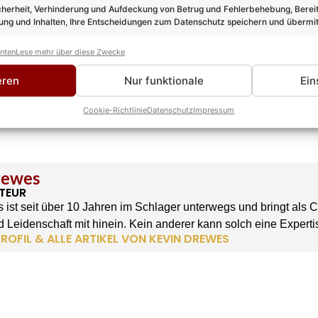
cherheit, Verhinderung und Aufdeckung von Betrug und Fehlerbehebung, Bereit
ng und Inhalten, Ihre Entscheidungen zum Datenschutz speichern und übermit
anten
Lese mehr über diese Zwecke
eren
Nur funktionale
Ein
Cookie-Richtlinie
Datenschutz
Impressum
rewes
TEUR
 ist seit über 10 Jahren im Schlager unterwegs und bringt als 
 Leidenschaft mit hinein. Kein anderer kann solch eine Experti
ROFIL & ALLE ARTIKEL VON KEVIN DREWES