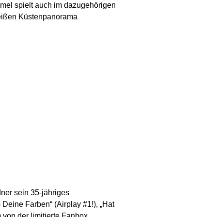
el spielt auch im dazugehörigen
-weißen Küstenpanorama
ner sein 35-jähriges
 Deine Farben“ (Airplay #1!), „Hat
von der limitierte Fanbox.