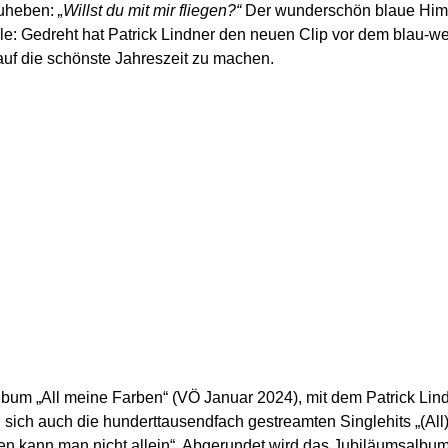
zuheben:
„Willst du mit mir fliegen?“
Der wunderschön blaue Himm
le: Gedreht hat Patrick Lindner den neuen Clip vor dem blau
uf die schönste Jahreszeit zu machen.
bum „All meine Farben“ (VÖ Januar 2024), mit dem Patrick Lind
 sich auch die hunderttausendfach gestreamten Singlehits „(All)
n kann man nicht allein“. Abgerundet wird das Jubiläumsalbum 