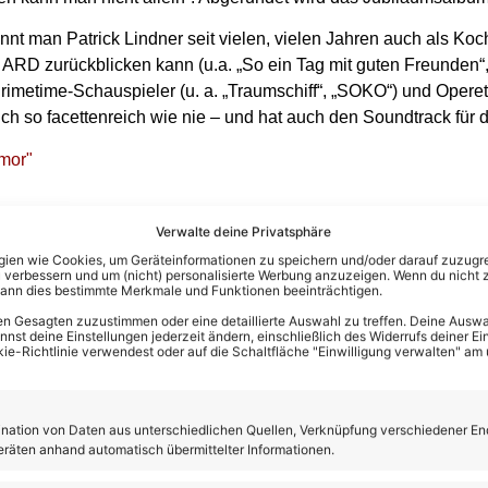
ennt man Patrick Lindner seit vielen, vielen Jahren auch als Koc
RD zurückblicken kann (u.a. „So ein Tag mit guten Freunden“, „
Primetime-Schauspieler (u. a. „Traumschiff“, „SOKO“) und Opere
 sich so facettenreich wie nie – und hat auch den Soundtrack f
Verwalte deine Privatsphäre
en wie Cookies, um Geräteinformationen zu speichern und/oder darauf zuzugrei
 verbessern und um (nicht) personalisierte Werbung anzuzeigen. Wenn du nicht 
kann dies bestimmte Merkmale und Funktionen beeinträchtigen.
n Gesagten zuzustimmen oder eine detaillierte Auswahl zu treffen. Deine Auswah
st deine Einstellungen jederzeit ändern, einschließlich des Widerrufs deiner Ein
kie-Richtlinie verwendest oder auf die Schaltfläche "Einwilligung verwalten" am
ation von Daten aus unterschiedlichen Quellen, Verknüpfung verschiedener En
eräten anhand automatisch übermittelter Informationen.