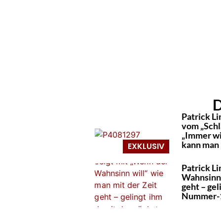
D
Patrick Li
vom „Schl
„Immer wi
kann man 
Patrick L
Wahnsinn 
geht – gel
Nummer-1