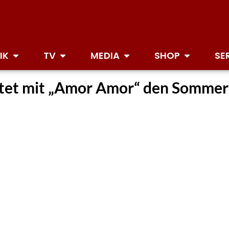
IK
TV
MEDIA
SHOP
SE
utet mit „Amor Amor“ den Sommer