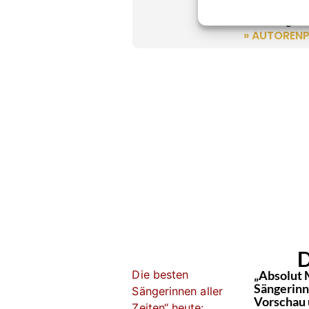
Kevin Drewes
Erfahrung und
» AUTORENP
D
„Absolut 
Sängerinne
Vorschau 