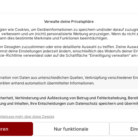
Verwalte deine Privatsphäre
en wie Cookies, um Geräteinformationen zu speichern und/oder darauf zuzugrei
 verbessern und um (nicht) personalisierte Werbung anzuzeigen. Wenn du nicht 
kann dies bestimmte Merkmale und Funktionen beeinträchtigen.
n Gesagten zuzustimmen oder eine detaillierte Auswahl zu treffen. Deine Auswah
st deine Einstellungen jederzeit ändern, einschließlich des Widerrufs deiner Ein
kie-Richtlinie verwendest oder auf die Schaltfläche "Einwilligung verwalten" am
ation von Daten aus unterschiedlichen Quellen, Verknüpfung verschiedener En
eräten anhand automatisch übermittelter Informationen.
cherheit, Verhinderung und Aufdeckung von Betrug und Fehlerbehebung, Bereit
ng und Inhalten, Ihre Entscheidungen zum Datenschutz speichern und übermit
anten
Lese mehr über diese Zwecke
rewes
eren
Nur funktionale
Ein
TEUR