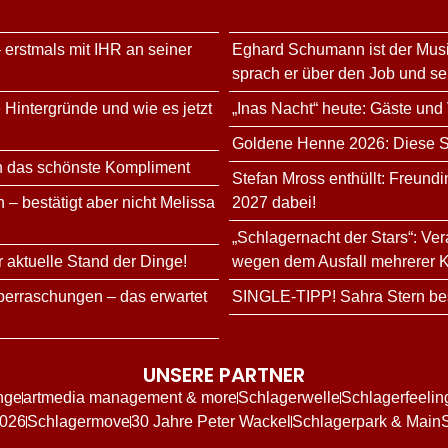
 erstmals mit IHR an seiner
Eghard Schumann ist der Musi
sprach er über den Job und s
 Hintergründe und wie es jetzt
„Inas Nacht“ heute: Gäste und
Goldene Henne 2026: Diese Sta
n das schönste Kompliment
Stefan Mross enthüllt: Freundi
 – bestätigt aber nicht Melissa
2027 dabei!
„Schlagernacht der Stars“: Ve
r aktuelle Stand der Dinge!
wegen dem Ausfall mehrerer K
erraschungen – das erwartet
SINGLE-TIPP! Sahra Stern bes
UNSERE PARTNER
nge
artmedia management & more
Schlagerwelle
Schlagerfeelin
2026
Schlagermove
30 Jahre Peter Wackel
Schlagerpark & Main