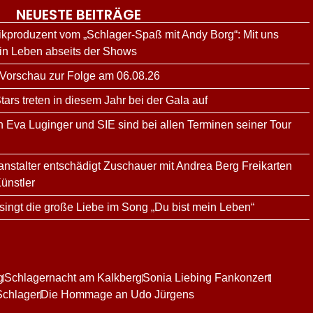
NEUESTE BEITRÄGE
kproduzent vom „Schlager-Spaß mit Andy Borg“: Mit uns
ein Leben abseits der Shows
 Vorschau zur Folge am 06.08.26
rs treten in diesem Jahr bei der Gala auf
n Eva Luginger und SIE sind bei allen Terminen seiner Tour
ranstalter entschädigt Zuschauer mit Andrea Berg Freikarten
ünstler
ingt die große Liebe im Song „Du bist mein Leben“
g
Schlagernacht am Kalkberg
Sonia Liebing Fankonzert
Schlager
Die Hommage an Udo Jürgens