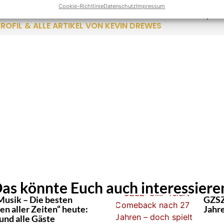
 ist seit über 10 Jahren im Schlager unterwegs und bringt als 
Cookie-Richtlinie
Datenschutz
Impressum
 Leidenschaft mit hinein. Kein anderer kann solch eine Experti
ROFIL & ALLE ARTIKEL VON KEVIN DREWES
as könnte Euch auch interessiere
Musik – Die besten
GZSZ
n aller Zeiten“ heute:
Jahr
und alle Gäste