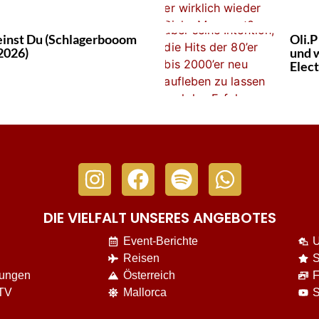
einst Du (Schlagerbooom
Oli.P
2026)
und 
Elect
DIE VIELFALT UNSERES ANGEBOTES
Event-Berichte
U
Reisen
S
nungen
Österreich
F
 TV
Mallorca
S