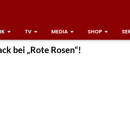
IK
TV
MEDIA
SHOP
SE
ack bei „Rote Rosen“!