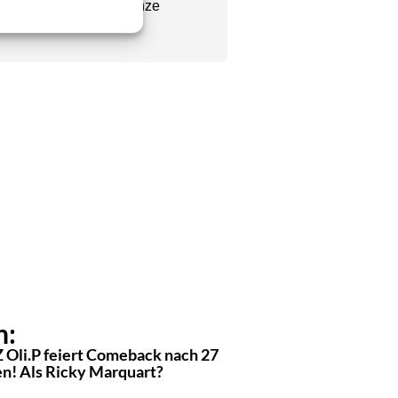
Chefredakteur seine ganze
se wie er vorweisen.
n:
 Oli.P feiert Comeback nach 27
en! Als Ricky Marquart?