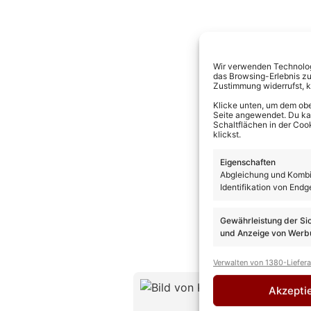
Wir verwenden Technologi
das Browsing-Erlebnis zu
Zustimmung widerrufst, 
Klicke unten, um dem obe
Seite angewendet. Du kann
Schaltflächen in der Coo
klickst.
Eigenschaften
Abgleichung und Kombin
Identifikation von Endg
Gewährleistung der Si
und Anzeige von Werbu
Verwalten von 1380-Liefer
Kevin D
Akzepti
CHEFREDAK