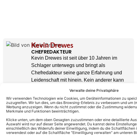
Kevin Drewes
CHEFREDAKTEUR
Kevin Drewes ist seit über 10 Jahren im
Schlager unterwegs und bringt als
Chefredakteur seine ganze Erfahrung und
Leidenschaft mit hinein. Kein anderer kann
solch eine Expertise wie er vorweisen.
Verwalte deine Privatsphäre
» AUTORENPROFIL & ALLE ARTIKEL VON
KEVIN DREWES
Wir verwenden Technologien wie Cookies, um Geräteinformationen zu speic
zuzugreifen. Wir tun dies, um das Browsing-Erlebnis zu verbessern und um (ni
Werbung anzuzeigen. Wenn du nicht zustimmst oder die Zustimmung widerruf
Merkmale und Funktionen beeinträchtigen.
Klicke unten, um dem oben Gesagten zuzustimmen oder eine detaillierte Aus
Auswahl wird nur auf dieser Seite angewendet. Du kannst deine Einstellunge
einschließlich des Widerrufs deiner Einwilligung, indem du die Schaltflächen 
verwendest oder auf die Schaltfläche "Einwilligung verwalten" am unteren Bi