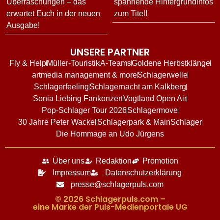
Überraschungen – das
spannende Hintergrundinfos
erwartet Euch in der neuen
zum Titel!
Ausgabe!
UNSERE PARTNER
Fly & Help
Müller-Touristik
A-Teams
Goldene Herbstklänge
artmedia management & more
Schlagerwelle
Schlagerfeeling
Schlagernacht am Kalkberg
Sonia Liebing Fankonzert
Vogtland Open Air
Pop-Schlager Tour 2026
Schlagermove
30 Jahre Peter Wackel
Schlagerpark & MainSchlager
Die Hommage an Udo Jürgens
Über uns
Redaktion
Promotion
Impressum
Datenschutzerklärung
presse@schlagerpuls.com
© 2026 Schlagerpuls.com –
eine Marke der Puls-Medienportale UG​