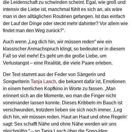
die Leidenschaft zu schwinden scheint. Egal, wie groß und
intensiv die Liebe ist, manchmal fühlt es sich an, als wäre
man in den alltäglichen Routinen gefangen. Ist das einfach
der Lauf der Dinge oder steckt mehr dahinter? Vor allem wie
findet man den Weg zurück?”.
Auch wenn „Leg dich hin, wir müssen reden“ wie ein
klassischer Anmachspruch klingt, so bedeutet er in diesem
Fall so viel mehr! Es geht um die große Liebe, um
Verlustangst – eine Realität, die viele Paare erleben.
Der Text stammt aus der Feder von Sängerin und
Songwriterin
Tanja Lasch
, die bekannt dafür ist, Emotionen
in einem herrlichen Kopfkino in Worte zu fassen. „Man
erinnert sich an die Momente, wo man die Finger nicht
voneinander lassen konnte. Dieses Kribbeln im Bauch ist
verschwunden, trotzdem lieben sie sich noch immer. ‚Leg
dich hin, wir müssen reden. Haut an Haut und ohne Regeln‘
sagt: Sex schafft Nähe und ohne Nähe werden wir uns
gleichgültig.“ – so Tanja Lasch über die Song-Idee.