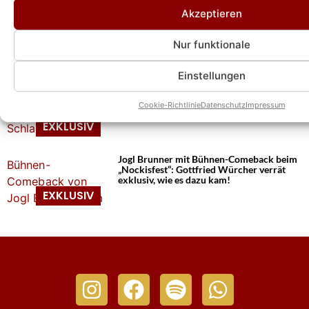
Akzeptieren
Nockis: Gottfried Würcher verrät erste
Details zum neuen Album „Eins“: Darüber
freut auch er sich besonders!
Nur funktionale
Einstellungen
Nockis: Gottfried Würcher bricht Lanze
für oft verpönten Schlager – „Roy Black ist
Cookie-Richtlinie
Datenschutz
Impressum
das beste Beispiel“
Jogl Brunner mit Bühnen-Comeback beim
„Nockisfest“: Gottfried Würcher verrät
exklusiv, wie es dazu kam!