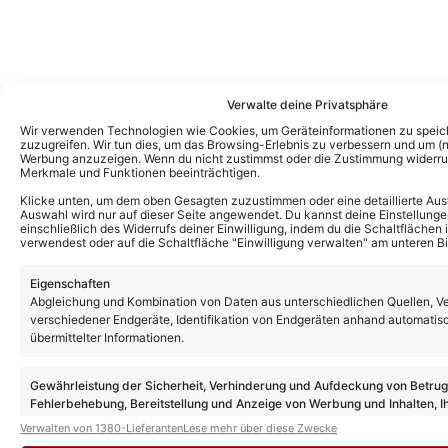
Verwalte deine Privatsphäre
Wir verwenden Technologien wie Cookies, um Geräteinformationen zu speic
zuzugreifen. Wir tun dies, um das Browsing-Erlebnis zu verbessern und um (ni
Werbung anzuzeigen. Wenn du nicht zustimmst oder die Zustimmung widerruf
Merkmale und Funktionen beeinträchtigen.
Klicke unten, um dem oben Gesagten zuzustimmen oder eine detaillierte Aus
Auswahl wird nur auf dieser Seite angewendet. Du kannst deine Einstellunge
einschließlich des Widerrufs deiner Einwilligung, indem du die Schaltflächen 
verwendest oder auf die Schaltfläche "Einwilligung verwalten" am unteren Bi
Eigenschaften
Abgleichung und Kombination von Daten aus unterschiedlichen Quellen, V
verschiedener Endgeräte, Identifikation von Endgeräten anhand automatis
übermittelter Informationen.
Das könnte Euch auch interessieren:
Nockis-Frontmann Gottfried Würcher
Gewährleistung der Sicherheit, Verhinderung und Aufdeckung von Betru
verrät exklusiv: So konnten sie Ireen Sheer
Fehlerbehebung, Bereitstellung und Anzeige von Werbung und Inhalten, I
für ihr Nockisfest gewinnen!
Entscheidungen zum Datenschutz speichern und übermitteln.
Verwalten von 1380-Lieferanten
Lese mehr über diese Zwecke