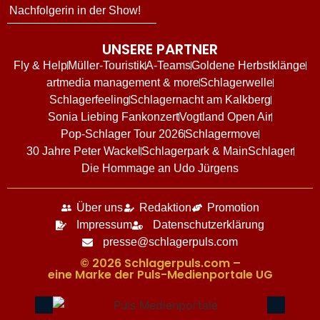
Nachfolgerin in der Show!
UNSERE PARTNER
Fly & Help
Müller-Touristik
A-Teams
Goldene Herbstklänge
artmedia management & more
Schlagerwelle
Schlagerfeeling
Schlagernacht am Kalkberg
Sonia Liebing Fankonzert
Vogtland Open Air
Pop-Schlager Tour 2026
Schlagermove
30 Jahre Peter Wackel
Schlagerpark & MainSchlager
Die Hommage an Udo Jürgens
Über uns
Redaktion
Promotion
Impressum
Datenschutzerklärung
presse@schlagerpuls.com
© 2026 Schlagerpuls.com –
eine Marke der Puls-Medienportale UG​