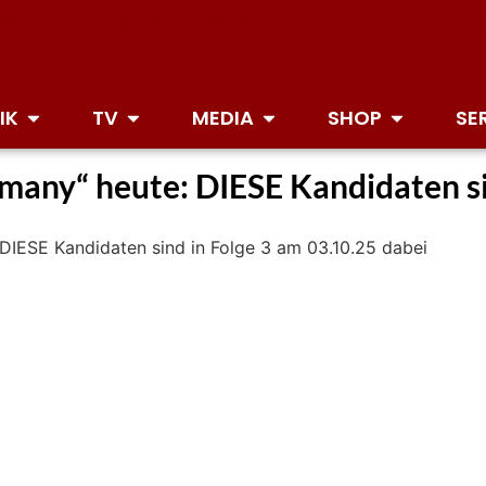
IK
TV
MEDIA
SHOP
SE
many“ heute: DIESE Kandidaten si