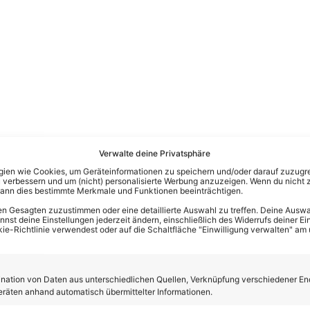
indernisse bis zum Buzzer zu überwinden, darunter einige neue
Verwalte deine Privatsphäre
l der Radwechsel. Die anderen Hindernisse sind der Fünfsprung
en wie Cookies, um Geräteinformationen zu speichern und/oder darauf zuzugrei
 verbessern und um (nicht) personalisierte Werbung anzuzeigen. Wenn du nicht 
er Schwungarm mit Seilwinde, der Luft-Surfer sowie am Ende d
kann dies bestimmte Merkmale und Funktionen beeinträchtigen.
 ist sicher im Halbfinale).
n Gesagten zuzustimmen oder eine detaillierte Auswahl zu treffen. Deine Auswah
st deine Einstellungen jederzeit ändern, einschließlich des Widerrufs deiner Ein
kie-Richtlinie verwendest oder auf die Schaltfläche "Einwilligung verwalten" am
ation von Daten aus unterschiedlichen Quellen, Verknüpfung verschiedener En
eräten anhand automatisch übermittelter Informationen.