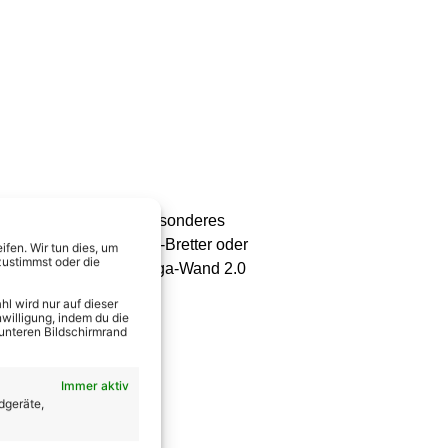
 und pro Vorrunde ein besonderes
, die Achterbahn, Flug-Bretter oder
fen. Wir tun dies, um
zustimmst oder die
ie Wand 2.0 oder die Mega-Wand 2.0
l wird nur auf dieser
willigung, indem du die
 unteren Bildschirmrand
Immer aktiv
dgeräte,