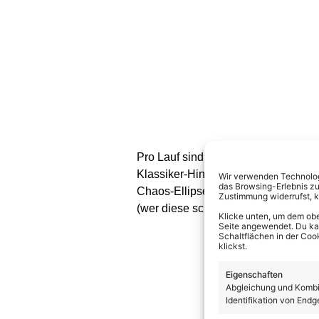
Pro Lauf sind für alle Athleten 8 H
Klassiker-Hindernis. Das ist diesma
Wir verwenden Technologi
das Browsing-Erlebnis zu
Chaos-Ellipsen (Split Decision), d
Zustimmung widerrufst, 
(wer diese schafft, erhält 5.000 € und
Klicke unten, um dem obe
Seite angewendet. Du kann
Schaltflächen in der Coo
klickst.
Eigenschaften
Abgleichung und Kombin
Identifikation von Endg