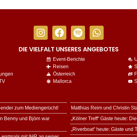
DIE VIELFALT UNSERES ANGEBOTES
Event-Berichte
U
Reisen
S
nungen
Österreich
F
 TV
Mallorca
S
 Sender zum Mediengerücht!
Matthias Reim und Christin St
rn Benny und Björn war
„Kölner Treff“ Gäste heute: Di
„Riverboat“ heute: Gäste und
 erstmals mit IHR an seiner