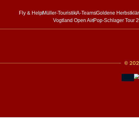
Fly & Help
Müller-Touristik
A-Teams
Goldene Herbstklä
Vogtland Open Air
Pop-Schlager Tour 
© 202