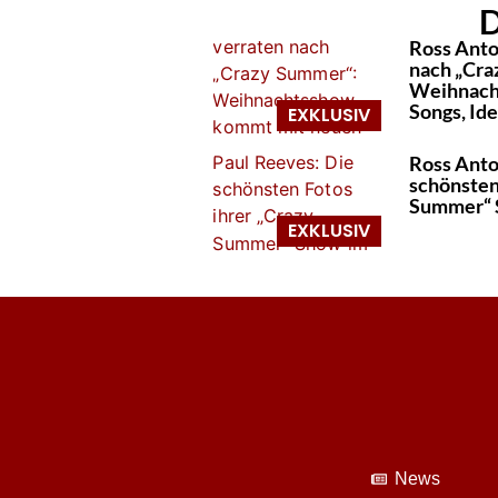
D
Ross Anto
nach „Cra
Weihnach
Songs, Id
Ross Anto
schönsten
Summer“ 
News