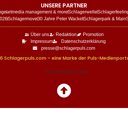
UNSERE PARTNER
nge
artmedia management & more
Schlagerwelle
Schlagerfeelin
2026
Schlagermove
30 Jahre Peter Wackel
Schlagerpark & Main
Über uns
Redaktion
Promotion
Impressum
Datenschutzerklärung
presse@schlagerpuls.com
6 Schlagerpuls.com – eine Marke der Puls-Medienporta