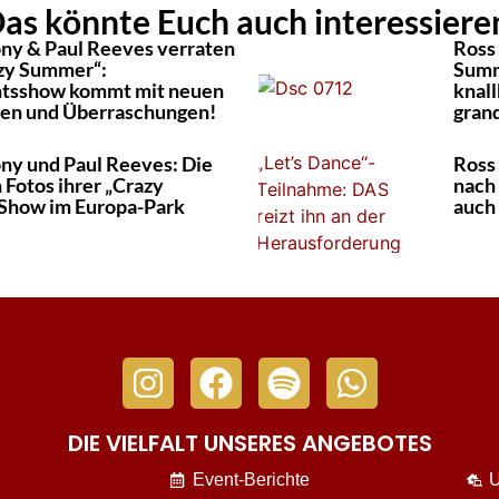
as könnte Euch auch interessiere
ny & Paul Reeves verraten
Ross
zy Summer“:
Summ
tsshow kommt mit neuen
knal
een und Überraschungen!
gran
ny und Paul Reeves: Die
Ross
 Fotos ihrer „Crazy
nach
Show im Europa-Park
auch 
DIE VIELFALT UNSERES ANGEBOTES
Event-Berichte
U