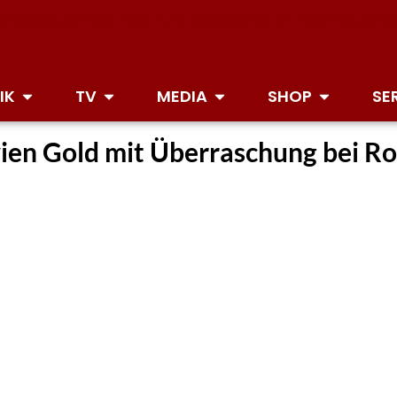
IK
TV
MEDIA
SHOP
SE
ivien Gold mit Überraschung bei R