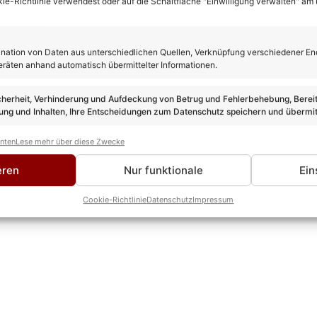
kie-Richtlinie verwendest oder auf die Schaltfläche "Einwilligung verwalten" am
rewes
ation von Daten aus unterschiedlichen Quellen, Verknüpfung verschiedener En
TEUR
eräten anhand automatisch übermittelter Informationen.
 ist seit über 10 Jahren im Schlager unterwegs und bringt als 
 Leidenschaft mit hinein. Kein anderer kann solch eine Experti
ROFIL & ALLE ARTIKEL VON KEVIN DREWES
cherheit, Verhinderung und Aufdeckung von Betrug und Fehlerbehebung, Bereit
ng und Inhalten, Ihre Entscheidungen zum Datenschutz speichern und übermit
anten
Lese mehr über diese Zwecke
eren
Nur funktionale
Ein
Cookie-Richtlinie
Datenschutz
Impressum