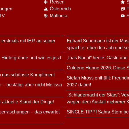
Reisen
S
nungen
Österreich
F
 TV
Mallorca
S
 erstmals mit IHR an seiner
Eghard Schumann ist der Musi
sprach er über den Job und s
 Hintergründe und wie es jetzt
„Inas Nacht“ heute: Gäste und
Goldene Henne 2026: Diese Sta
n das schönste Kompliment
Stefan Mross enthüllt: Freundi
 – bestätigt aber nicht Melissa
2027 dabei!
„Schlagernacht der Stars“: Ve
r aktuelle Stand der Dinge!
wegen dem Ausfall mehrerer K
erraschungen – das erwartet
SINGLE-TIPP! Sahra Stern bes