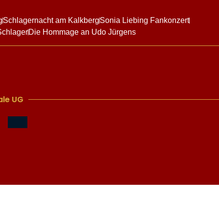
g
Schlagernacht am Kalkberg
Sonia Liebing Fankonzert
Schlager
Die Hommage an Udo Jürgens
le UG​