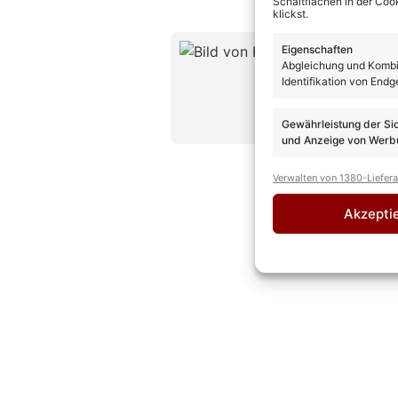
Schaltflächen in der Coo
klickst.
Kevin D
Eigenschaften
Abgleichung und Kombin
CHEFREDAK
Identifikation von Endg
Kevin Drewes
Erfahrung und
» AUTORENP
Gewährleistung der Si
und Anzeige von Werbu
Verwalten von 1380-Liefer
Akzepti