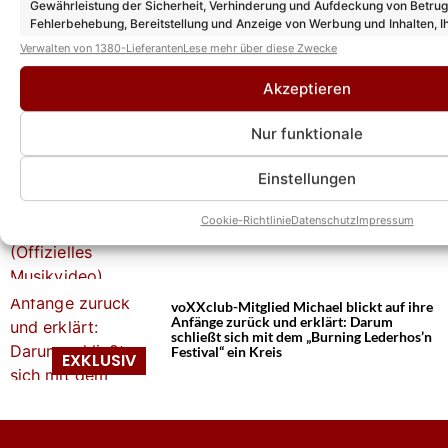
voXXclub sprechen wehmütig über letzten
Gewährleistung der Sicherheit, Verhinderung und Aufdeckung von Betru
Auftritt bei „Immer wieder sonntags“: Eine
Fehlerbehebung, Bereitstellung und Anzeige von Werbung und Inhalten, I
Sendung „die man mehr denn je braucht“
Entscheidungen zum Datenschutz speichern und übermitteln.
Verwalten von 1380-Lieferanten
Lese mehr über diese Zwecke
Akzeptieren
voXXclub über ihre neue Hymne „Ein
Prost auf uns“ und den Auftritt in den
Nur funktionale
USA: „Wahnsinnig schön, wie weit unsere
Musik geht“
Einstellungen
voXXclub – Ein Prost auf uns (Offizielles
Musikvideo)
Cookie-Richtlinie
Datenschutz
Impressum
voXXclub-Mitglied Michael blickt auf ihre
Anfänge zurück und erklärt: Darum
schließt sich mit dem „Burning Lederhos’n
Festival“ ein Kreis