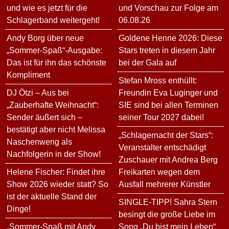
und wie es jetzt für die
und Vorschau zur Folge am
Schlagerband weitergeht!
06.08.26
Andy Borg über neue
Goldene Henne 2026: Diese
„Sommer-Spaß“-Ausgabe:
Stars treten in diesem Jahr
Das ist für ihn das schönste
bei der Gala auf
Kompliment
Stefan Mross enthüllt:
DJ Ötzi – Aus bei
Freundin Eva Luginger und
„Zauberhafte Weihnacht“:
SIE sind bei allen Terminen
Sender äußert sich –
seiner Tour 2027 dabei!
bestätigt aber nicht Melissa
„Schlagernacht der Stars“:
Naschenweng als
Veranstalter entschädigt
Nachfolgerin in der Show!
Zuschauer mit Andrea Berg
Helene Fischer: Findet ihre
Freikarten wegen dem
Show 2026 wieder statt? So
Ausfall mehrerer Künstler
ist der aktuelle Stand der
SINGLE-TIPP! Sahra Stern
Dinge!
besingt die große Liebe im
„Sommer-Spaß mit Andy
Song „Du bist mein Leben“