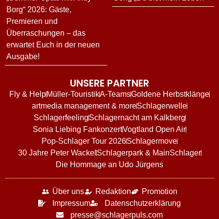
Borg“ 2026: Gäste,
Premieren und
Überraschungen – das
erwartet Euch in der neuen
Ausgabe!
UNSERE PARTNER
Fly & Help
Müller-Touristik
A-Teams
Goldene Herbstklänge
artmedia management & more
Schlagerwelle
Schlagerfeeling
Schlagernacht am Kalkberg
Sonia Liebing Fankonzert
Vogtland Open Air
Pop-Schlager Tour 2026
Schlagermove
30 Jahre Peter Wackel
Schlagerpark & MainSchlager
Die Hommage an Udo Jürgens
Über uns
Redaktion
Promotion
Impressum
Datenschutzerklärung
presse@schlagerpuls.com