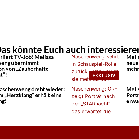
as könnte Euch auch interessiere
rliert TV-Job! Melissa
Meli
eng übernimmt
neuen
n von „Zauberhafte
mehr
t“!
aschenweng dreht wieder:
Meli
m „Herzklang“ erhält eine
Port
ng!
erwa