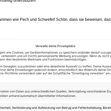
nseitig unterstützen!“
sammen wie Pech und Schwefel! Schön, dass sie beweisen, da
Verwalte deine Privatsphäre
en wie Cookies, um Geräteinformationen zu speichern und/oder darauf zuzugrei
 verbessern und um (nicht) personalisierte Werbung anzuzeigen. Wenn du nicht 
kann dies bestimmte Merkmale und Funktionen beeinträchtigen.
n Gesagten zuzustimmen oder eine detaillierte Auswahl zu treffen. Deine Auswah
st deine Einstellungen jederzeit ändern, einschließlich des Widerrufs deiner Ein
kie-Richtlinie verwendest oder auf die Schaltfläche "Einwilligung verwalten" am
ation von Daten aus unterschiedlichen Quellen, Verknüpfung verschiedener En
eräten anhand automatisch übermittelter Informationen.
cherheit, Verhinderung und Aufdeckung von Betrug und Fehlerbehebung, Bereit