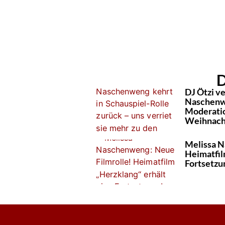
D
DJ Ötzi ve
Naschenw
Moderatio
Weihnach
Melissa N
Heimatfil
Fortsetzu