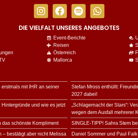
DIE VIELFALT UNSERES ANGEBOTES
Event-Berichte
U
Reisen
S
nungen
Österreich
F
 TV
Mallorca
S
 erstmals mit IHR an seiner
Stefan Mross enthüllt: Freundi
2027 dabei!
 Hintergründe und wie es jetzt
„Schlagernacht der Stars“: Ve
wegen dem Ausfall mehrerer K
n das schönste Kompliment
SINGLE-TIPP! Sahra Stern bes
 – bestätigt aber nicht Melissa
Daniel Sommer und Paul Falk 