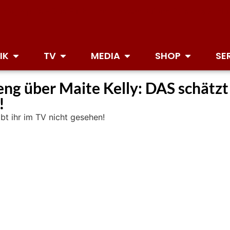
IK
TV
MEDIA
SHOP
SE
g über Maite Kelly: DAS schätzt s
!