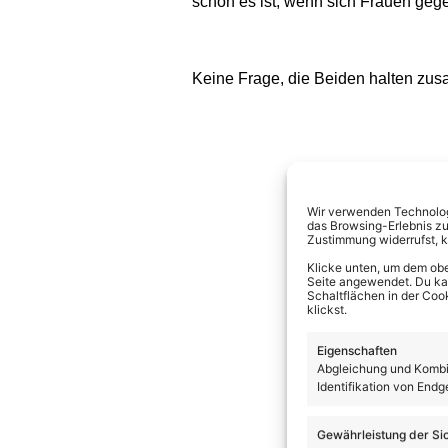
schön es ist, wenn sich Frauen gege
Keine Frage, die Beiden halten zu
Wir verwenden Technologi
das Browsing-Erlebnis zu
Zustimmung widerrufst, 
Klicke unten, um dem obe
Seite angewendet. Du kann
Schaltflächen in der Coo
klickst.
Eigenschaften
Abgleichung und Kombin
Identifikation von Endg
Gewährleistung der Si