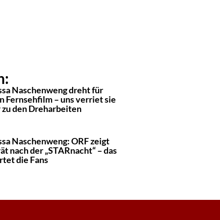
n:
ssa Naschenweng dreht für
 Fernsehfilm – uns verriet sie
 zu den Dreharbeiten
ssa Naschenweng: ORF zeigt
rät nach der „STARnacht“ – das
rtet die Fans