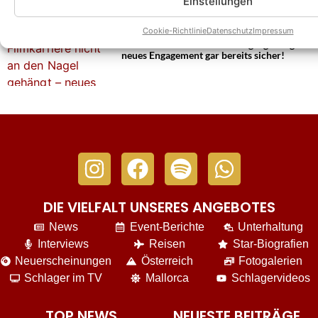
Einstellungen
Cookie-Richtlinie
Datenschutz
Impressum
Melissa Naschenweng macht klar:
Filmkarriere nicht an den Nagel gehängt –
neues Engagement gar bereits sicher!
DIE VIELFALT UNSERES ANGEBOTES
News
Event-Berichte
Unterhaltung
Interviews
Reisen
Star-Biografien
Neuerscheinungen
Österreich
Fotogalerien
Schlager im TV
Mallorca
Schlagervideos
TOP NEWS
NEUESTE BEITRÄGE