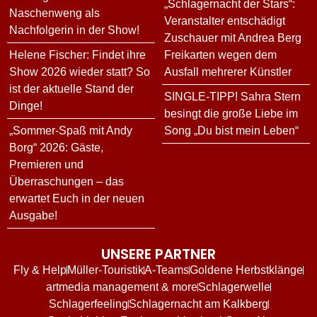
„Schlagernacht der Stars“:
Naschenweng als
Veranstalter entschädigt
Nachfolgerin in der Show!
Zuschauer mit Andrea Berg
Helene Fischer: Findet ihre
Freikarten wegen dem
Show 2026 wieder statt? So
Ausfall mehrerer Künstler
ist der aktuelle Stand der
SINGLE-TIPP! Sahra Stern
Dinge!
besingt die große Liebe im
„Sommer-Spaß mit Andy
Song „Du bist mein Leben“
Borg“ 2026: Gäste,
Premieren und
Überraschungen – das
erwartet Euch in der neuen
Ausgabe!
UNSERE PARTNER
Fly & Help
Müller-Touristik
A-Teams
Goldene Herbstklänge
artmedia management & more
Schlagerwelle
Schlagerfeeling
Schlagernacht am Kalkberg