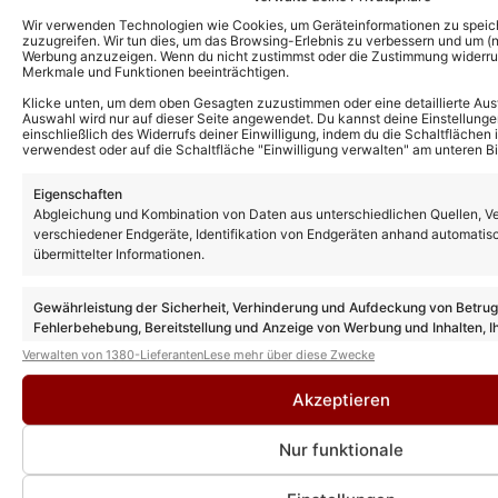
Wir verwenden Technologien wie Cookies, um Geräteinformationen zu speic
zuzugreifen. Wir tun dies, um das Browsing-Erlebnis zu verbessern und um (ni
Werbung anzuzeigen. Wenn du nicht zustimmst oder die Zustimmung widerruf
Merkmale und Funktionen beeinträchtigen.
Klicke unten, um dem oben Gesagten zuzustimmen oder eine detaillierte Aus
Auswahl wird nur auf dieser Seite angewendet. Du kannst deine Einstellunge
einschließlich des Widerrufs deiner Einwilligung, indem du die Schaltflächen 
verwendest oder auf die Schaltfläche "Einwilligung verwalten" am unteren Bi
Das könnte Euch auch interessieren:
Eigenschaften
Abgleichung und Kombination von Daten aus unterschiedlichen Quellen, V
DJ Ötzi verliert TV-Job! Melissa
Naschenweng übernimmt Moderation von
verschiedener Endgeräte, Identifikation von Endgeräten anhand automatis
„Zauberhafte Weihnacht“!
übermittelter Informationen.
Gewährleistung der Sicherheit, Verhinderung und Aufdeckung von Betru
Melissa Naschenweng dreht für neuen
Fehlerbehebung, Bereitstellung und Anzeige von Werbung und Inhalten, I
Fernsehfilm – uns verriet sie mehr zu den
Entscheidungen zum Datenschutz speichern und übermitteln.
Verwalten von 1380-Lieferanten
Lese mehr über diese Zwecke
Dreharbeiten
Akzeptieren
Melissa Naschenweng dreht wieder:
Nur funktionale
Heimatfilm „Herzklang“ erhält eine
Fortsetzung!