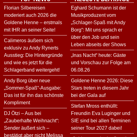
Florian Silbereisen
Eghard Schumann ist der
moderiert auch 2026 die
Musikproduzent vom
Goldene Henne – erstmals
„Schlager-Spaß mit Andy
mit IHR an seiner Seite!
Borg“: Mit uns sprach er
über den Job und sein
Calimeros äußern sich
Leben abseits der Shows
exklusiv zu Andy Rynerts
Ausstieg: Die Hintergründe
„Inas Nacht“ heute: Gäste
und wie es jetzt für die
und Vorschau zur Folge am
Schlagerband weitergeht!
06.08.26
Andy Borg über neue
Goldene Henne 2026: Diese
„Sommer-Spaß“-Ausgabe:
Stars treten in diesem Jahr
Das ist für ihn das schönste
bei der Gala auf
Kompliment
Stefan Mross enthüllt:
DJ Ötzi – Aus bei
Freundin Eva Luginger und
„Zauberhafte Weihnacht“:
SIE sind bei allen Terminen
Sender äußert sich –
seiner Tour 2027 dabei!
bestätigt aber nicht Melissa