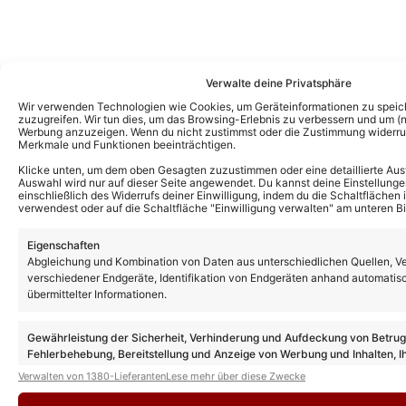
Verwalte deine Privatsphäre
Wir verwenden Technologien wie Cookies, um Geräteinformationen zu speic
zuzugreifen. Wir tun dies, um das Browsing-Erlebnis zu verbessern und um (ni
Werbung anzuzeigen. Wenn du nicht zustimmst oder die Zustimmung widerruf
Merkmale und Funktionen beeinträchtigen.
Klicke unten, um dem oben Gesagten zuzustimmen oder eine detaillierte Aus
Auswahl wird nur auf dieser Seite angewendet. Du kannst deine Einstellunge
einschließlich des Widerrufs deiner Einwilligung, indem du die Schaltflächen 
verwendest oder auf die Schaltfläche "Einwilligung verwalten" am unteren Bi
Eigenschaften
Das könnte Euch auch interessieren:
Abgleichung und Kombination von Daten aus unterschiedlichen Quellen, V
verschiedener Endgeräte, Identifikation von Endgeräten anhand automatis
übermittelter Informationen.
Gewährleistung der Sicherheit, Verhinderung und Aufdeckung von Betru
Fehlerbehebung, Bereitstellung und Anzeige von Werbung und Inhalten, I
Entscheidungen zum Datenschutz speichern und übermitteln.
Verwalten von 1380-Lieferanten
Lese mehr über diese Zwecke