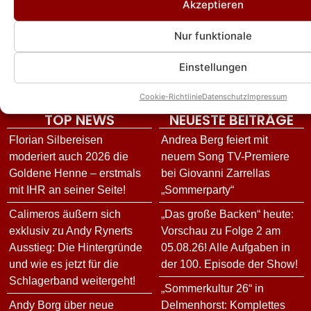
Akzeptieren
DIE VIELFALT UNSERES ANGEBOTES
News
Event-Berichte
Unterhaltung
Nur funktionale
Interviews
Reisen
Star-Biografien
Neuerscheinungen
Österreich
Fotogalerien
Einstellungen
Schlager im TV
Mallorca
Schlagervideos
Cookie-Richtlinie
Datenschutz
Impressum
TOP NEWS
NEUESTE BEITRÄGE
Florian Silbereisen
Andrea Berg feiert mit
moderiert auch 2026 die
neuem Song TV-Premiere
Goldene Henne – erstmals
bei Giovanni Zarrellas
mit IHR an seiner Seite!
„Sommerparty“
Calimeros äußern sich
„Das große Backen“ heute:
exklusiv zu Andy Rynerts
Vorschau zu Folge 2 am
Ausstieg: Die Hintergründe
05.08.26! Alle Aufgaben in
und wie es jetzt für die
der 100. Episode der Show!
Schlagerband weitergeht!
„Sommerkultur 26“ in
Andy Borg über neue
Delmenhorst: Komplettes