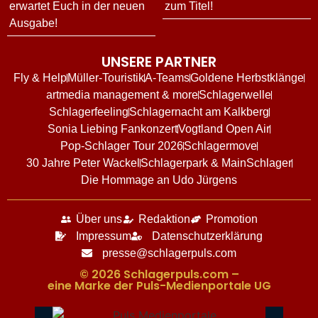
erwartet Euch in der neuen
zum Titel!
Ausgabe!
UNSERE PARTNER
Fly & Help
Müller-Touristik
A-Teams
Goldene Herbstklänge
artmedia management & more
Schlagerwelle
Schlagerfeeling
Schlagernacht am Kalkberg
Sonia Liebing Fankonzert
Vogtland Open Air
Pop-Schlager Tour 2026
Schlagermove
30 Jahre Peter Wackel
Schlagerpark & MainSchlager
Die Hommage an Udo Jürgens
Über uns
Redaktion
Promotion
Impressum
Datenschutzerklärung
presse@schlagerpuls.com
© 2026 Schlagerpuls.com –
eine Marke der Puls-Medienportale UG​