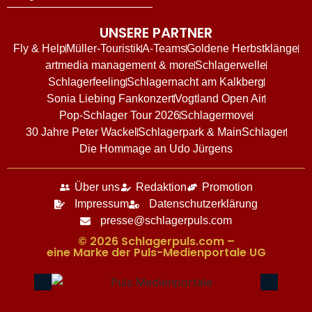
UNSERE PARTNER
Fly & Help
Müller-Touristik
A-Teams
Goldene Herbstklänge
artmedia management & more
Schlagerwelle
Schlagerfeeling
Schlagernacht am Kalkberg
Sonia Liebing Fankonzert
Vogtland Open Air
Pop-Schlager Tour 2026
Schlagermove
30 Jahre Peter Wackel
Schlagerpark & MainSchlager
Die Hommage an Udo Jürgens
Über uns
Redaktion
Promotion
Impressum
Datenschutzerklärung
presse@schlagerpuls.com
© 2026 Schlagerpuls.com –
eine Marke der Puls-Medienportale UG​