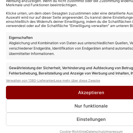
Werbung anzuzeigen. Wenn du nicht zustimmst oder die Zustimmung widerruf
Merkmale und Funktionen beeinträchtigen.
Klicke unten, um dem oben Gesagten zuzustimmen oder eine detaillierte Aus
Auswahl wird nur auf dieser Seite angewendet. Du kannst deine Einstellunge
einschließlich des Widerrufs deiner Einwilligung, indem du die Schaltflächen 
verwendest oder auf die Schaltfläche "Einwilligung verwalten" am unteren Bi
Eigenschaften
Abgleichung und Kombination von Daten aus unterschiedlichen Quellen, V
verschiedener Endgeräte, Identifikation von Endgeräten anhand automatis
übermittelter Informationen.
Gewährleistung der Sicherheit, Verhinderung und Aufdeckung von Betru
Fehlerbehebung, Bereitstellung und Anzeige von Werbung und Inhalten, I
Entscheidungen zum Datenschutz speichern und übermitteln.
Verwalten von 1380-Lieferanten
Lese mehr über diese Zwecke
Das könnte Euch auch interessieren:
Akzeptieren
Markus Wolfahrt: Ehemaliger Klostertaler
feiert mit neuem Song „Hallelujah auf die
Nur funktionale
Liebe“ große Premiere bei „Immer wieder
sonntags“
Einstellungen
Markus Wolfahrt kritisiert Spar-
Cookie-Richtlinie
Datenschutz
Impressum
Maßnahmen der Sender und bricht eine