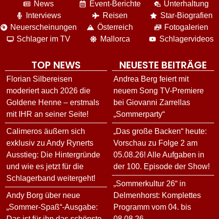
News
Event-Berichte
Unterhaltung
Interviews
Reisen
Star-Biografien
Neuerscheinungen
Österreich
Fotogalerien
Schlager im TV
Mallorca
Schlagervideos
TOP NEWS
NEUESTE BEITRÄGE
Florian Silbereisen
Andrea Berg feiert mit
moderiert auch 2026 die
neuem Song TV-Premiere
Goldene Henne – erstmals
bei Giovanni Zarrellas
mit IHR an seiner Seite!
„Sommerparty“
Calimeros äußern sich
„Das große Backen“ heute:
exklusiv zu Andy Rynerts
Vorschau zu Folge 2 am
Ausstieg: Die Hintergründe
05.08.26! Alle Aufgaben in
und wie es jetzt für die
der 100. Episode der Show!
Schlagerband weitergeht!
„Sommerkultur 26“ in
Andy Borg über neue
Delmenhorst: Komplettes
„Sommer-Spaß“-Ausgabe:
Programm vom 04. bis
Das ist für ihn das schönste
08.08.26