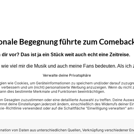
onale Begegnung führte zum Comebac
ir vor? Das ist ja ein Stück weit auch echt eine Zeitreise.
wie viel mir die Musik und auch meine Fans bedeuten. Als ich 
abe ich gemerkt, dass wir uns gegenseitig gefehlt haben. Da wu
Verwalte deine Privatsphäre
elt, und das hat mich motiviert, zurückzukommen.“
en wie Cookies, um Geräteinformationen zu speichern und/oder darauf zuzugrei
 verbessern und um (nicht) personalisierte Werbung anzuzeigen. Wenn du nicht 
wie ein Lottogewinn“
kann dies bestimmte Merkmale und Funktionen beeinträchtigen.
n Gesagten zuzustimmen oder eine detaillierte Auswahl zu treffen. Deine Auswah
st deine Einstellungen jederzeit ändern, einschließlich des Widerrufs deiner Ein
n die neuen Songs dich persönlich wieder?
kie-Richtlinie verwendest oder auf die Schaltfläche "Einwilligung verwalten" am
 genau den Groove, mit dem ich mich heute vergleichen kann. Ic
ntspannen, Liebe fördern und sich gut anfühlen. Genau das spi
ation von Daten aus unterschiedlichen Quellen, Verknüpfung verschiedener En