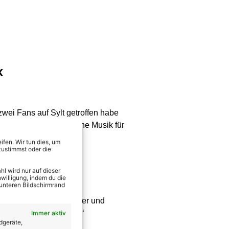
k
zwei Fans auf Sylt getroffen habe
rde mir klar, dass meine Musik für
fen. Wir tun dies, um
zustimmst oder die
l wird nur auf dieser
willigung, indem du die
 unteren Bildschirmrand
h bin ruhiger, gechillter und
egelt das Album wider.“
Immer aktiv
dgeräte,