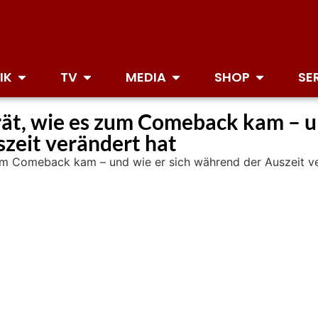
IK
TV
MEDIA
SHOP
SE
ät, wie es zum Comeback kam – un
zeit verändert hat