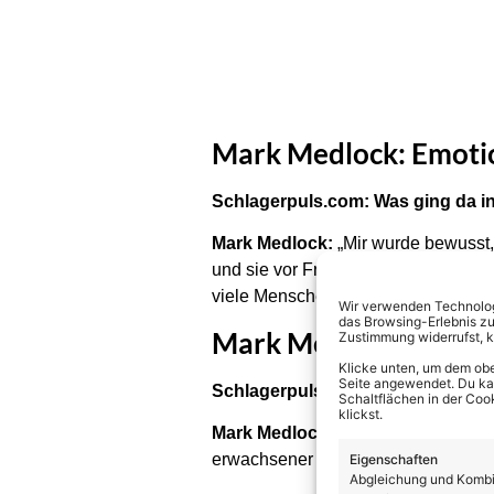
Mark Medlock: Emoti
Schlagerpuls.com: Was ging da in d
Mark Medlock:
„Mir wurde bewusst, 
und sie vor Freude geweint haben, h
viele Menschen eine große Rolle spi
Wir verwenden Technologi
das Browsing-Erlebnis zu
Mark Medlock: „Fast 
Zustimmung widerrufst, 
Klicke unten, um dem obe
Seite angewendet. Du kann
Schlagerpuls.com: Wie sehr gebe
Schaltflächen in der Coo
klickst.
Mark Medlock:
„Sehr. Das Album hat
erwachsener geworden. Musik soll e
Eigenschaften
Abgleichung und Kombin