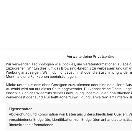
Verwalte deine Privatsphäre
Wir verwenden Technologien wie Cookies, um Geräteinformationen zu speic
zuzugreifen. Wir tun dies, um das Browsing-Erlebnis zu verbessern und um (ni
Werbung anzuzeigen. Wenn du nicht zustimmst oder die Zustimmung widerruf
Merkmale und Funktionen beeinträchtigen.
Das könnte Euch auch interessieren:
Klicke unten, um dem oben Gesagten zuzustimmen oder eine detaillierte Aus
Mark Medlock – You Can Get It (New
Auswahl wird nur auf dieser Seite angewendet. Du kannst deine Einstellunge
Version) (Offizielles Musikvideo)
einschließlich des Widerrufs deiner Einwilligung, indem du die Schaltflächen 
verwendest oder auf die Schaltfläche "Einwilligung verwalten" am unteren Bi
Eigenschaften
Abgleichung und Kombination von Daten aus unterschiedlichen Quellen, V
Mark Medlock legt DSDS-Hit „You Can Get
verschiedener Endgeräte, Identifikation von Endgeräten anhand automatis
It“ neu auf – und feiert im August Debüt
übermittelter Informationen.
bei Giovanni Zarrella!