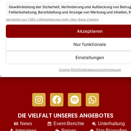
Gewährleistung der Sicherheit, Verhinderung und Aufdeckung von Betru
Fehlerbehebung, Bereitstellung und Anzeige von Werbung und Inhalten, I
Mark Medlock verrät, wie es zum
Entscheidungen zum Datenschutz speichern und übermitteln.
Comeback kam – und wie er sich während
Verwalten von 1380-Lieferanten
Lese mehr über diese Zwecke
seiner Auszeit verändert hat
Akzeptieren
Nur funktionale
Mark Medlock über TV-Comeback beim
„Schlagerbooom“: „Mir ging schon echt der
Stift“
Einstellungen
Cookie-Richtlinie
Datenschutz
Impressum
DIE VIELFALT UNSERES ANGEBOTES
News
Event-Berichte
Unterhaltung
Interviews
Reisen
Star-Biografien