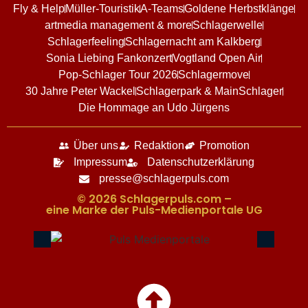
Fly & Help
Müller-Touristik
A-Teams
Goldene Herbstklänge
artmedia management & more
Schlagerwelle
Schlagerfeeling
Schlagernacht am Kalkberg
Sonia Liebing Fankonzert
Vogtland Open Air
Pop-Schlager Tour 2026
Schlagermove
30 Jahre Peter Wackel
Schlagerpark & MainSchlager
Die Hommage an Udo Jürgens
Über uns
Redaktion
Promotion
Impressum
Datenschutzerklärung
presse@schlagerpuls.com
© 2026 Schlagerpuls.com –
eine Marke der Puls-Medienportale UG​