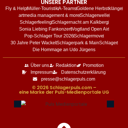
UNSERE PARTNER
Fly & Help
Müller-Touristik
A-Teams
Goldene Herbstklänge
artmedia management & more
Schlagerwelle
Schlagerfeeling
Schlagernacht am Kalkberg
Sonia Liebing Fankonzert
Vogtland Open Air
Pop-Schlager Tour 2026
Schlagermove
30 Jahre Peter Wackel
Schlagerpark & MainSchlager
Die Hommage an Udo Jürgens
Über uns
Redaktion
Promotion
Impressum
Datenschutzerklärung
presse@schlagerpuls.com
© 2026 Schlagerpuls.com –
eine Marke der Puls-Medienportale UG​