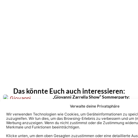
Das könnte Euch auch interessieren:
„Giovanni Zarrella Show“ Sommerparty:
Erste Details zu den Auftritten der Gäste!
Diese TV-Premieren und Duette erwarten
Verwalte deine Privatsphäre
Euch!
Wir verwenden Technologien wie Cookies, um Geräteinformationen zu speic
zuzugreifen. Wir tun dies, um das Browsing-Erlebnis zu verbessern und um (ni
Werbung anzuzeigen. Wenn du nicht zustimmst oder die Zustimmung widerruf
Merkmale und Funktionen beeinträchtigen.
Mark Medlock sagt Auftritt in „Giovanni
Zarrella Show“ unvorhergesehen ab!
Klicke unten, um dem oben Gesagten zuzustimmen oder eine detaillierte Aus