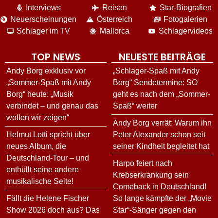
Interviews
Reisen
Star-Biografien
Neuerscheinungen
Österreich
Fotogalerien
Schlager im TV
Mallorca
Schlagervideos
TOP NEWS
NEUESTE BEITRÄGE
Andy Borg exklusiv vor
„Schlager-Spaß mit Andy
„Sommer-Spaß mit Andy
Borg“ Sendetermine: SO
Borg“ heute: „Musik
geht es nach dem „Sommer-
verbindet – und genau das
Spaß“ weiter
wollen wir zeigen“
Andy Borg verrät: Warum ihn
Helmut Lotti spricht über
Peter Alexander schon seit
neues Album, die
seiner Kindheit begleitet hat
Deutschland-Tour – und
Harpo feiert nach
enthüllt seine andere
Krebserkrankung sein
musikalische Seite!
Comeback in Deutschland!
Fällt die Helene Fischer
So lange kämpfte der „Movie
Show 2026 doch aus? Das
Star“-Sänger gegen den