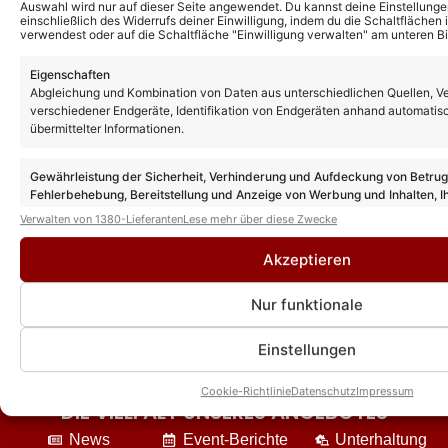
Auswahl wird nur auf dieser Seite angewendet. Du kannst deine Einstellunge
einschließlich des Widerrufs deiner Einwilligung, indem du die Schaltflächen 
verwendest oder auf die Schaltfläche "Einwilligung verwalten" am unteren Bi
„Giovanni Zarrella Show“: Gäste,
Eigenschaften
Premieren und Überraschungen! Das
Abgleichung und Kombination von Daten aus unterschiedlichen Quellen, V
erwartet euch bei der „Sommer-Party“ auf
verschiedener Endgeräte, Identifikation von Endgeräten anhand automatis
dem Fernsehgarten-Gelände!
übermittelter Informationen.
„Schlagernacht der Stars“ in Wiesmoor:
Gewährleistung der Sicherheit, Verhinderung und Aufdeckung von Betru
Ablaufplan am 08.08.26 – wer tritt wann
Fehlerbehebung, Bereitstellung und Anzeige von Werbung und Inhalten, I
auf?
Entscheidungen zum Datenschutz speichern und übermitteln.
Verwalten von 1380-Lieferanten
Lese mehr über diese Zwecke
Akzeptieren
Nur funktionale
Einstellungen
Cookie-Richtlinie
Datenschutz
Impressum
DIE VIELFALT UNSERES ANGEBOTES
News
Event-Berichte
Unterhaltung