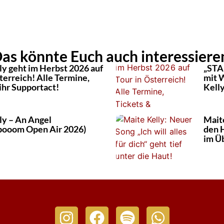
as könnte Euch auch interessiere
ly geht im Herbst 2026 auf
„STA
terreich! Alle Termine,
mit 
ihr Supportact!
Kelly
ly – An Angel
Maite
booom Open Air 2026)
den 
im Ü