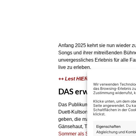
Anfang 2025 kehrt sie nun wieder z
Songs und ihrer mitreißenden Bühne
unvergessliches Erlebnis für alle F
live zu erleben.
++ Lest HIER das Exklusiv-Intervie
Wir verwenden Technologi
das Browsing-Erlebnis zu
DAS erwartet die Fan
Zustimmung widerrufst, 
Klicke unten, um dem obe
Das Publikum kann sich darauf freuen,
Seite angewendet. Du kann
Schaltflächen in der Coo
Duett-Kultsong „Warum hast du nich
klickst.
geben, die man so nicht erwartet – 
Gänsehaut, Tanzen, Mitsingen … un
Eigenschaften
Abgleichung und Kombin
Sommer als Supportact bei allen Te