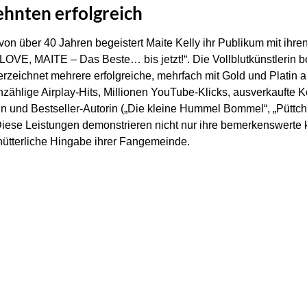
ehnten erfolgreich
on über 40 Jahren begeistert Maite Kelly ihr Publikum mit ihren
m „LOVE, MAITE – Das Beste… bis jetzt!“. Die Vollblutkünstlerin b
rzeichnet mehrere erfolgreiche, mehrfach mit Gold und Platin 
nzählige Airplay-Hits, Millionen YouTube-Klicks, ausverkaufte K
 und Bestseller-Autorin („Die kleine Hummel Bommel“, „Püttchen
iese Leistungen demonstrieren nicht nur ihre bemerkenswerte 
ütterliche Hingabe ihrer Fangemeinde.