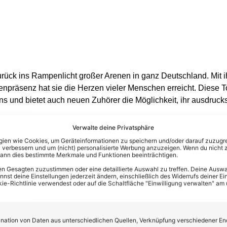
urück ins Rampenlicht großer Arenen in ganz Deutschland. Mit 
npräsenz hat sie die Herzen vieler Menschen erreicht. Diese To
ans und bietet auch neuen Zuhörer die Möglichkeit, ihr ausdruc
Verwalte deine Privatsphäre
w mit Maite Kelly zur Tour 2025! ++
en wie Cookies, um Geräteinformationen zu speichern und/oder darauf zuzugrei
 verbessern und um (nicht) personalisierte Werbung anzuzeigen. Wenn du nicht 
s
kann dies bestimmte Merkmale und Funktionen beeinträchtigen.
n Gesagten zuzustimmen oder eine detaillierte Auswahl zu treffen. Deine Auswah
 alle Maite Kelly Hits, von „Einfach Hello“, „Das tut sich doch k
st deine Einstellungen jederzeit ändern, einschließlich des Widerrufs deiner Ein
kie-Richtlinie verwendest oder auf die Schaltfläche "Einwilligung verwalten" am
t Nein gesagt“ live zu erleben – und natürlich wird es neue S
typisch Maite Kelly eben. Die 360-Grad-Entertainerin wird wiede
d ganz bestimmt auch wieder einzigartige, berührende Herze
ation von Daten aus unterschiedlichen Quellen, Verknüpfung verschiedener En
rminen dabei.