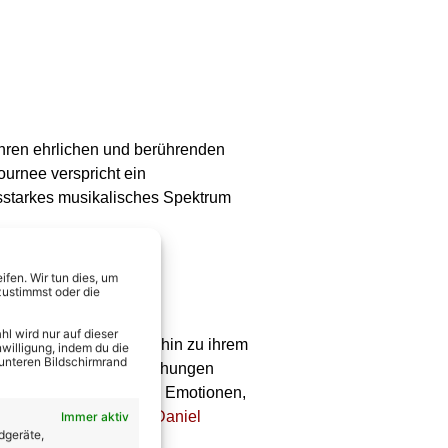
ihren ehrlichen und berührenden
urnee verspricht ein
ksstarkes musikalisches Spektrum
fen. Wir tun dies, um
zustimmst oder die
l wird nur auf dieser
einer freiwillig an“ bis hin zu ihrem
willigung, indem du die
 unteren Bildschirmrand
ongs und einige Überraschungen
r alle Register ziehen – Emotionen,
ns-Momente.
Zudem ist Daniel
Immer aktiv
dgeräte,