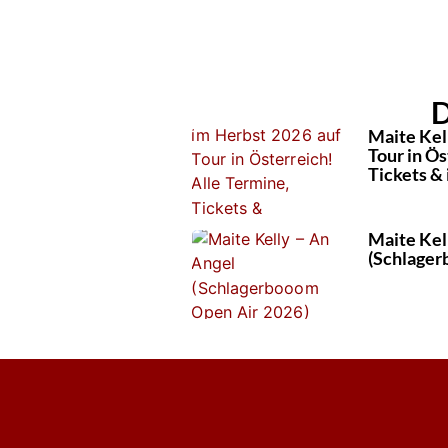
D
Maite Kel
Tour in Ös
Tickets & 
Maite Kel
(Schlager