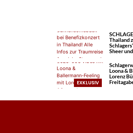
SCHLAGER
Thailand 
Schlagers“
Sheer und
Schlagerw
Loona & B
Lorenz Bü
Freitagab