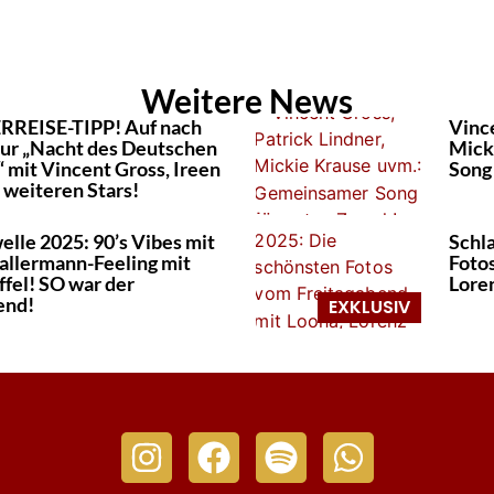
Weitere News
REISE-TIPP! Auf nach
Vince
zur „Nacht des Deutschen
Mick
 mit Vincent Gross, Ireen
Song
 weiteren Stars!
elle 2025: 90’s Vibes mit
Schl
allermann-Feeling mit
Foto
ffel! SO war der
Lore
end!