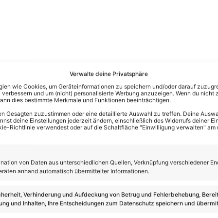
Verwalte deine Privatsphäre
en wie Cookies, um Geräteinformationen zu speichern und/oder darauf zuzugrei
 verbessern und um (nicht) personalisierte Werbung anzuzeigen. Wenn du nicht 
kann dies bestimmte Merkmale und Funktionen beeinträchtigen.
n Gesagten zuzustimmen oder eine detaillierte Auswahl zu treffen. Deine Auswah
st deine Einstellungen jederzeit ändern, einschließlich des Widerrufs deiner Ein
kie-Richtlinie verwendest oder auf die Schaltfläche "Einwilligung verwalten" am
ation von Daten aus unterschiedlichen Quellen, Verknüpfung verschiedener En
eräten anhand automatisch übermittelter Informationen.
cherheit, Verhinderung und Aufdeckung von Betrug und Fehlerbehebung, Bereit
ng und Inhalten, Ihre Entscheidungen zum Datenschutz speichern und übermit