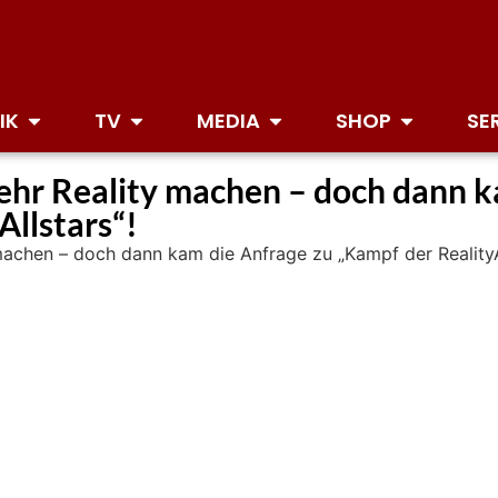
IK
TV
MEDIA
SHOP
SE
ehr Reality machen – doch dann k
Allstars“!