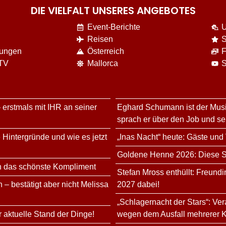
DIE VIELFALT UNSERES ANGEBOTES
Event-Berichte
U
Reisen
S
nungen
Österreich
F
 TV
Mallorca
S
 erstmals mit IHR an seiner
Eghard Schumann ist der Musi
sprach er über den Job und s
 Hintergründe und wie es jetzt
„Inas Nacht“ heute: Gäste und
Goldene Henne 2026: Diese Sta
n das schönste Kompliment
Stefan Mross enthüllt: Freundi
 – bestätigt aber nicht Melissa
2027 dabei!
„Schlagernacht der Stars“: Ve
r aktuelle Stand der Dinge!
wegen dem Ausfall mehrerer K